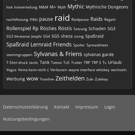
Mythic
M+
Mythische Dungeons
loot
lootverteilung
M&M
Myth
raid
pause
Raids
neu
nachtfestung
Raidpause
Regeln
Rollenspiel
Rp
Rösties
Röstis
Schaden
SG3
Satzung
SG5
sheza
Spaßraid
SG3 Veneanar Joephi
SG4
sizing
Spaßraid Lernraid Friends
Spoiler
Spreadsheet
Sylvanas & Friens
sylvanas garde
stammgruppen
Tank
Urlaub
T-Shirt druck
tactic
Tattoo
ToS
Trailer
TRP
TRP 3
Ts
Vagus
Vema kann nicht :(
Verlassen
wayne interface whiskey
wechseln
Zeithelden
wow
Werbung
Yoseline
Zule
Zulekay
Datenschutzerklärung
Kontakt
Impressum
Login
Nutzungsbedingungen