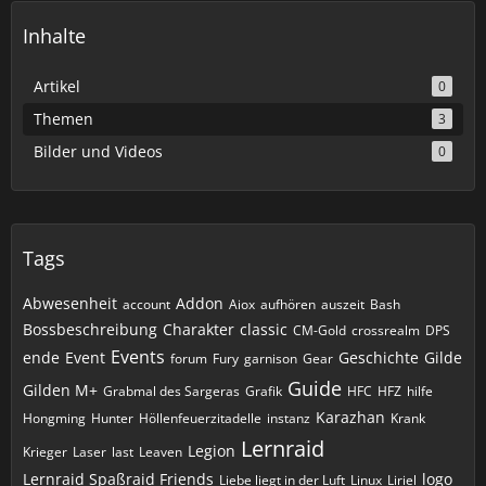
Inhalte
Artikel
0
Themen
3
Bilder und Videos
0
Tags
Abwesenheit
Addon
account
Aiox
aufhören
auszeit
Bash
Bossbeschreibung
Charakter
classic
CM-Gold
crossrealm
DPS
Events
ende
Event
Geschichte
Gilde
forum
Fury
garnison
Gear
Guide
Gilden M+
Grabmal des Sargeras
Grafik
HFC
HFZ
hilfe
Karazhan
Hongming
Hunter
Höllenfeuerzitadelle
instanz
Krank
Lernraid
Legion
Krieger
Laser
last
Leaven
Lernraid Spaßraid Friends
logo
Liebe liegt in der Luft
Linux
Liriel