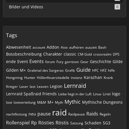
Bilder und Videos
0
Tags
Abwesenheit
Addon
account
Aiox
aufhören
auszeit
Bash
Bossbeschreibung
Charakter
classic
CM-Gold
crossrealm
DPS
Events
ende
Event
Geschichte
Gilde
forum
Fury
garnison
Gear
Guide
Gilden M+
Grabmal des Sargeras
Grafik
HFC
HFZ
hilfe
Karazhan
Hongming
Hunter
Höllenfeuerzitadelle
instanz
Krank
Lernraid
Legion
Krieger
Laser
last
Leaven
Lernraid Spaßraid Friends
logo
Liebe liegt in der Luft
Linux
Liriel
Mythic
M+
Mythische Dungeons
loot
lootverteilung
M&M
Myth
raid
pause
Raids
neu
nachtfestung
Raidpause
Regeln
Rollenspiel
Rp
Rösties
Röstis
Schaden
SG3
Satzung