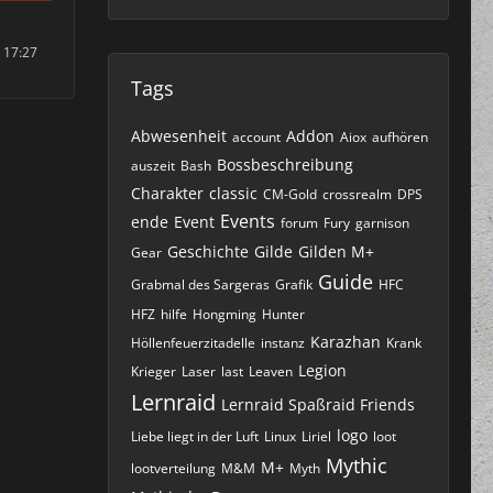
 17:27
Tags
Abwesenheit
Addon
account
Aiox
aufhören
Bossbeschreibung
auszeit
Bash
Charakter
classic
CM-Gold
crossrealm
DPS
Events
ende
Event
forum
Fury
garnison
Geschichte
Gilde
Gilden M+
Gear
Guide
Grabmal des Sargeras
Grafik
HFC
HFZ
hilfe
Hongming
Hunter
Karazhan
Höllenfeuerzitadelle
instanz
Krank
Legion
Krieger
Laser
last
Leaven
Lernraid
Lernraid Spaßraid Friends
logo
Liebe liegt in der Luft
Linux
Liriel
loot
Mythic
M+
lootverteilung
M&M
Myth