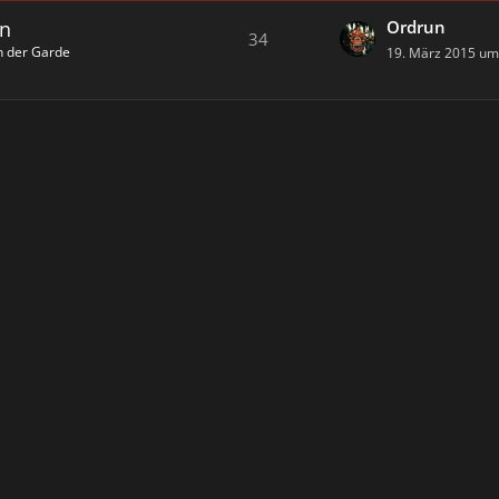
en
Ordrun
34
h der Garde
19. März 2015 um