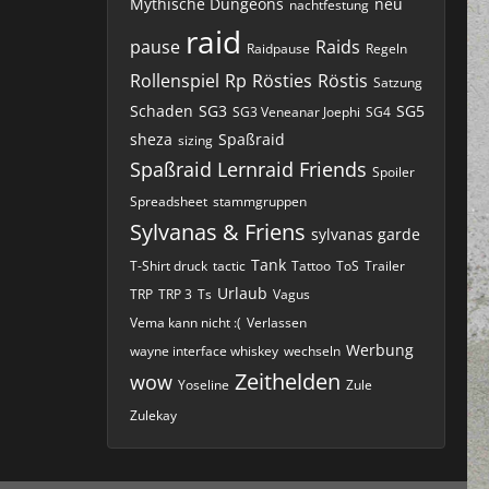
Mythische Dungeons
neu
nachtfestung
raid
pause
Raids
Raidpause
Regeln
Rollenspiel
Rp
Rösties
Röstis
Satzung
Schaden
SG3
SG5
SG3 Veneanar Joephi
SG4
sheza
Spaßraid
sizing
Spaßraid Lernraid Friends
Spoiler
Spreadsheet
stammgruppen
Sylvanas & Friens
sylvanas garde
Tank
T-Shirt druck
tactic
Tattoo
ToS
Trailer
Urlaub
TRP
TRP 3
Ts
Vagus
Vema kann nicht :(
Verlassen
Werbung
wayne interface whiskey
wechseln
Zeithelden
wow
Yoseline
Zule
Zulekay