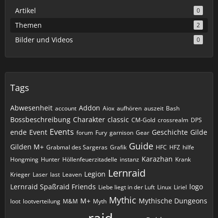
Artikel
0
Themen
2
Bilder und Videos
0
Tags
Abwesenheit
Addon
account
Aiox
aufhören
auszeit
Bash
Bossbeschreibung
Charakter
classic
CM-Gold
crossrealm
DPS
Events
ende
Event
Geschichte
Gilde
forum
Fury
garnison
Gear
Guide
Gilden M+
Grabmal des Sargeras
Grafik
HFC
HFZ
hilfe
Karazhan
Hongming
Hunter
Höllenfeuerzitadelle
instanz
Krank
Lernraid
Legion
Krieger
Laser
last
Leaven
Lernraid Spaßraid Friends
logo
Liebe liegt in der Luft
Linux
Liriel
Mythic
M+
Mythische Dungeons
loot
lootverteilung
M&M
Myth