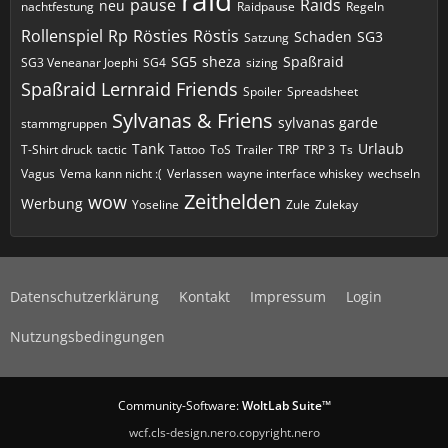
raid
pause
Raids
neu
nachtfestung
Raidpause
Regeln
Rollenspiel
Rp
Rösties
Röstis
Schaden
SG3
Satzung
SG5
sheza
Spaßraid
SG3 Veneanar Joephi
SG4
sizing
Spaßraid Lernraid Friends
Spoiler
Spreadsheet
Sylvanas & Friens
sylvanas garde
stammgruppen
Tank
Urlaub
T-Shirt druck
tactic
Tattoo
ToS
Trailer
TRP
TRP 3
Ts
Vagus
Vema kann nicht :(
Verlassen
wayne interface whiskey
wechseln
Zeithelden
wow
Werbung
Yoseline
Zule
Zulekay
Datenschutzerklärung
Kontakt
Impressum
Login
Nutzungsbedingungen
Community-Software:
WoltLab Suite™
wcf.cls-design.nero.copyright.nero