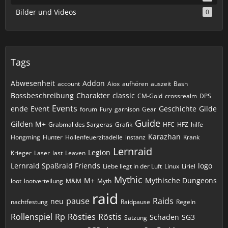
Bilder und Videos
0
Tags
Abwesenheit
Addon
account
Aiox
aufhören
auszeit
Bash
Bossbeschreibung
Charakter
classic
CM-Gold
crossrealm
DPS
Events
ende
Event
Geschichte
Gilde
forum
Fury
garnison
Gear
Guide
Gilden M+
Grabmal des Sargeras
Grafik
HFC
HFZ
hilfe
Karazhan
Hongming
Hunter
Höllenfeuerzitadelle
instanz
Krank
Lernraid
Legion
Krieger
Laser
last
Leaven
Lernraid Spaßraid Friends
logo
Liebe liegt in der Luft
Linux
Liriel
Mythic
M+
Mythische Dungeons
loot
lootverteilung
M&M
Myth
raid
pause
Raids
neu
nachtfestung
Raidpause
Regeln
Rollenspiel
Rp
Rösties
Röstis
Schaden
SG3
Satzung