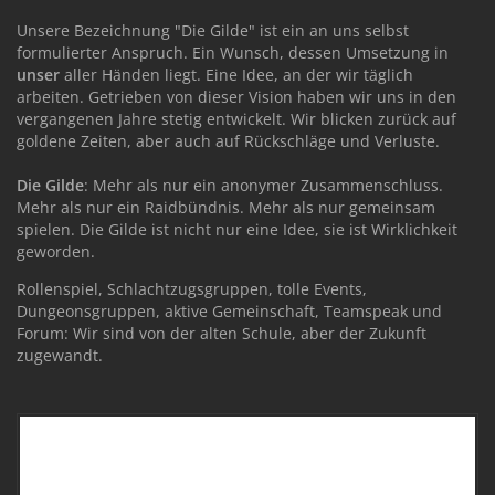
Unsere Bezeichnung "Die Gilde" ist ein an uns selbst
formulierter Anspruch. Ein Wunsch, dessen Umsetzung in
unser
aller Händen liegt. Eine Idee, an der wir täglich
arbeiten. Getrieben von dieser Vision haben wir uns in den
vergangenen Jahre stetig entwickelt. Wir blicken zurück auf
goldene Zeiten, aber auch auf Rückschläge und Verluste.
Die Gilde
: Mehr als nur ein anonymer Zusammenschluss.
Mehr als nur ein Raidbündnis. Mehr als nur gemeinsam
spielen. Die Gilde ist nicht nur eine Idee, sie ist Wirklichkeit
geworden.
Rollenspiel, Schlachtzugsgruppen, tolle Events,
Dungeonsgruppen, aktive Gemeinschaft, Teamspeak und
Forum: Wir sind von der alten Schule, aber der Zukunft
zugewandt.