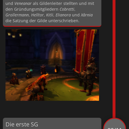
und
Veneanar
als Gildenleiter stellten und mit
den Gründungsmitgliedern
Cobretti
,
Grollermann
,
Helltor
,
Kitli
,
Elianora
und
Xârnia
die Satzung der Gilde unterschrieben.
Die erste SG