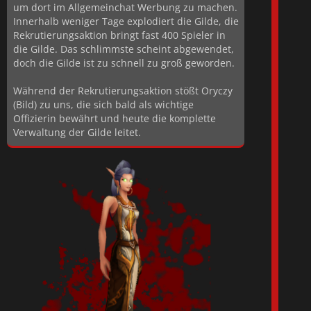
um dort im Allgemeinchat Werbung zu machen.
Innerhalb weniger Tage explodiert die Gilde, die
Rekrutierungsaktion bringt fast 400 Spieler in
die Gilde. Das schlimmste scheint abgewendet,
doch die Gilde ist zu schnell zu groß geworden.
Während der Rekrutierungsaktion stößt Oryczy
(Bild) zu uns, die sich bald als wichtige
Offizierin bewährt und heute die komplette
Verwaltung der Gilde leitet.