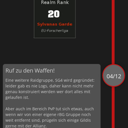
Ruf zu den Waffen!
04/12
Eine weitere Raidgruppe, SG4 wird gegründet:
leider gab es nie Logs, daher kann nicht mehr
genau konstruiert werden wer dort alles mit
gelaufen ist.
Aber auch im Bereich PvP tut sich etwas, auch
wenn wir von einer eigene rBG Gruppe noch
weit entfernt sind, prügeln sich einige Gildis
gerne mit der Allianz.