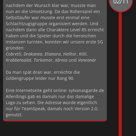
02/11
nachdem der Wunsch klar war, musste man
nun an die Umsetzung. Da das Rollenspiel ein
Selbstläufer war musste erst einmal eine
Schlachtzugsgruppe organisiert werden. Und
nachdem dann alle Charaktere Level 85 erreicht
haben und die Spieler durch die heroischen
Instanzen turnten, konnten wir unsere erste SG
gründen:
Cobretti
,
Drakanea
,
Elianora
,
Helltor
,
Kitli
,
Krabbensalat
,
Torkamor
,
Xârnia
und
Veneanar
Da man spät dran war, erreichte die
Gildengruppe leider nur Rang 90.
Eine Internetseite geht online: sylvanasgarde.de
Allerdings gab es damals nur das damalige
Logo zu sehen. Die Adresse wurde eigentlich
nur für TeamSpeak, damals noch Version 2.0,
genutzt.