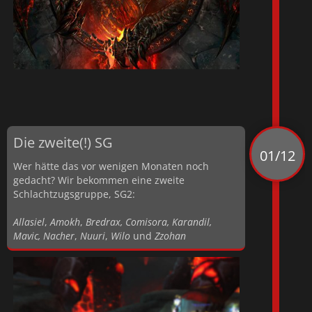
Die zweite(!) SG
01/12
Wer hätte das vor wenigen Monaten noch
gedacht? Wir bekommen eine zweite
Schlachtzugsgruppe, SG2:
Allasiel
,
Amokh
,
Bredrax, Comisora, Karandil,
Mavic, Nacher
,
Nuuri
,
Wilo
und
Zzohan