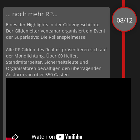
... noch mehr RP...
08/12
Eines der Highlights in der Gildengeschichte.
Der Gildenleiter Veneanar organisiert ein Event
der Superlative: Die Rollenspielmesse!
Alle RP Gilden des Realms präsentieren sich auf
der Mondlichtung. Über 60 Helfer,
Standmitarbeiter, Sicherheitsleute und
Organisatoren bewältigen den überragenden
Ansturm von über 550 Gästen.