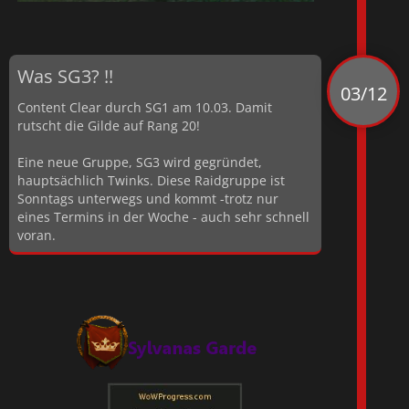
Was SG3? !!
03/12
Content Clear durch SG1 am 10.03. Damit
rutscht die Gilde auf Rang 20!
Eine neue Gruppe, SG3 wird gegründet,
hauptsächlich Twinks. Diese Raidgruppe ist
Sonntags unterwegs und kommt -trotz nur
eines Termins in der Woche - auch sehr schnell
voran.