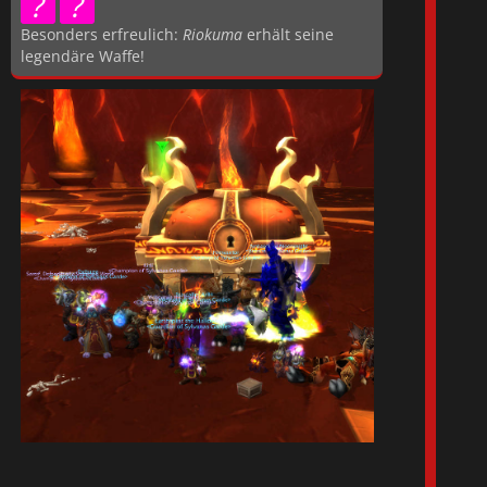
1
2
3
4
5
Besonders erfreulich:
Riokuma
erhält seine
Caption goes here
legendäre Waffe!