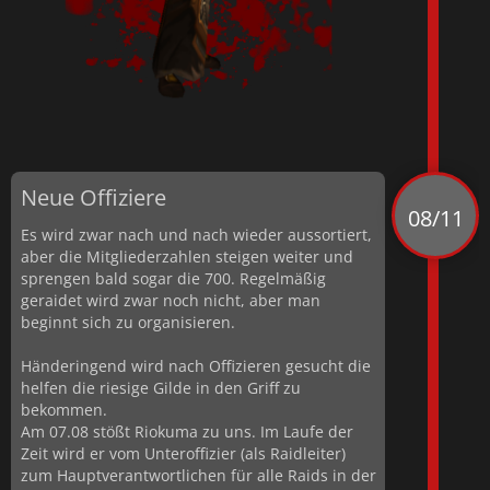
Neue Offiziere
08/11
Es wird zwar nach und nach wieder aussortiert,
aber die Mitgliederzahlen steigen weiter und
sprengen bald sogar die 700. Regelmäßig
geraidet wird zwar noch nicht, aber man
beginnt sich zu organisieren.
Händeringend wird nach Offizieren gesucht die
helfen die riesige Gilde in den Griff zu
bekommen.
Am 07.08 stößt Riokuma zu uns. Im Laufe der
Zeit wird er vom Unteroffizier (als Raidleiter)
zum Hauptverantwortlichen für alle Raids in der