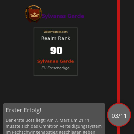
Erster Erfolg!
03/11
Der erste Boss liegt: Am 7. März um 21:11
musste sich das Omnitron Verteidigungssystem
im Pechschwingenabstieg geschlagen geben!