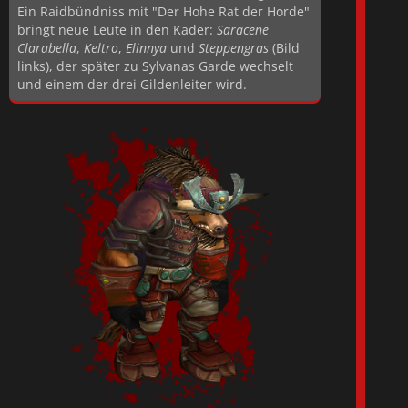
Ein Raidbündniss mit "Der Hohe Rat der Horde"
bringt neue Leute in den Kader:
Saracene
Clarabella
,
Keltro
,
Elinnya
und
Steppengras
(Bild
links), der später zu Sylvanas Garde wechselt
und einem der drei Gildenleiter wird.