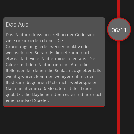
Das Aus
06/11
Das Raidbündniss bröckelt, in der Gilde sind
viele unzufrieden damit. Die
Gründungsmitglieder werden inaktiv oder
wechseln den Server. Es findet kaum noch
etwas statt, viele Raidtermine fallen aus. Die
Gilde stellt den Raidbetrieb ein. Auch die
Rollenspieler denen die Schlachtzüge ebenfalls
wichtig waren, kommen weniger online, der
Rest kann begonnen Plots nicht weiterspielen.
Nach nicht einmal 6 Monaten ist der Traum
geplatzt, die kläglichen Überreste sind nur noch
eine handvoll Spieler.