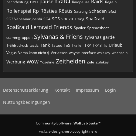
raid
pause
Raids
neu
nachtfestung
Raidpause
Regeln
Rollenspiel
Rp
Rösties
Röstis
Schaden
SG3
Satzung
SG5
sheza
Spaßraid
SG3 Veneanar Joephi
SG4
sizing
Spaßraid Lernraid Friends
Spoiler
Spreadsheet
Sylvanas & Friens
sylvanas garde
stammgruppen
Tank
Urlaub
T-Shirt druck
tactic
Tattoo
ToS
Trailer
TRP
TRP 3
Ts
Vagus
Vema kann nicht :(
Verlassen
wayne interface whiskey
wechseln
Zeithelden
wow
Werbung
Yoseline
Zule
Zulekay
Datenschutzerklärung
Kontakt
Impressum
Login
Nutzungsbedingungen
Community-Software:
WoltLab Suite™
wcf.cls-design.nero.copyright.nero