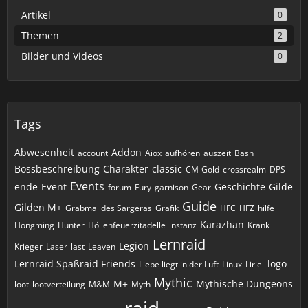
Artikel
0
Themen
2
Bilder und Videos
0
Tags
Abwesenheit
Addon
account
Aiox
aufhören
auszeit
Bash
Bossbeschreibung
Charakter
classic
CM-Gold
crossrealm
DPS
Events
ende
Event
Geschichte
Gilde
forum
Fury
garnison
Gear
Guide
Gilden M+
Grabmal des Sargeras
Grafik
HFC
HFZ
hilfe
Karazhan
Hongming
Hunter
Höllenfeuerzitadelle
instanz
Krank
Lernraid
Legion
Krieger
Laser
last
Leaven
Lernraid Spaßraid Friends
logo
Liebe liegt in der Luft
Linux
Liriel
Mythic
M+
Mythische Dungeons
loot
lootverteilung
M&M
Myth