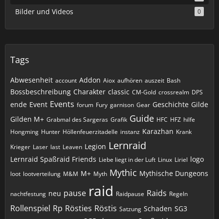
Bilder und Videos
0
Tags
Abwesenheit
Addon
account
Aiox
aufhören
auszeit
Bash
Bossbeschreibung
Charakter
classic
CM-Gold
crossrealm
DPS
Events
ende
Event
Geschichte
Gilde
forum
Fury
garnison
Gear
Guide
Gilden M+
Grabmal des Sargeras
Grafik
HFC
HFZ
hilfe
Karazhan
Hongming
Hunter
Höllenfeuerzitadelle
instanz
Krank
Lernraid
Legion
Krieger
Laser
last
Leaven
Lernraid Spaßraid Friends
logo
Liebe liegt in der Luft
Linux
Liriel
Mythic
M+
Mythische Dungeons
loot
lootverteilung
M&M
Myth
raid
pause
Raids
neu
nachtfestung
Raidpause
Regeln
Rollenspiel
Rp
Rösties
Röstis
Schaden
SG3
Satzung