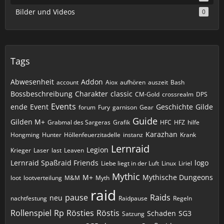
Bilder und Videos
0
Tags
Abwesenheit
Addon
account
Aiox
aufhören
auszeit
Bash
Bossbeschreibung
Charakter
classic
CM-Gold
crossrealm
DPS
Events
ende
Event
Geschichte
Gilde
forum
Fury
garnison
Gear
Guide
Gilden M+
Grabmal des Sargeras
Grafik
HFC
HFZ
hilfe
Karazhan
Hongming
Hunter
Höllenfeuerzitadelle
instanz
Krank
Lernraid
Legion
Krieger
Laser
last
Leaven
Lernraid Spaßraid Friends
logo
Liebe liegt in der Luft
Linux
Liriel
Mythic
M+
Mythische Dungeons
loot
lootverteilung
M&M
Myth
raid
pause
Raids
neu
nachtfestung
Raidpause
Regeln
Rollenspiel
Rp
Rösties
Röstis
Schaden
SG3
Satzung