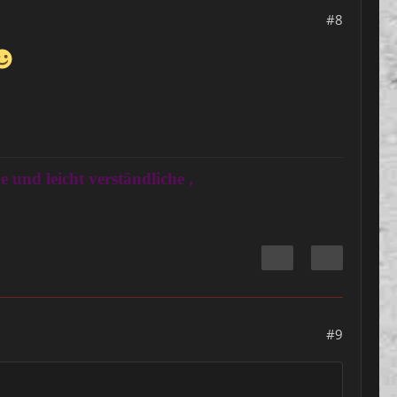
#8
 und leicht verständliche ,
#9