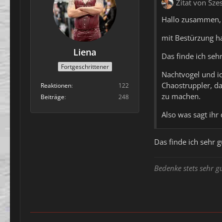
Zitat von Sze
Hallo zusammen,
mit Bestürzung h
Liena
Das finde ich seh
Fortgeschrittener
Nachtvogel und ic
Chaostruppler, d
Reaktionen
122
zu machen.
Beiträge
248
Also was sagt ihr
Das finde ich sehr gut
Bedenke stets sehr g