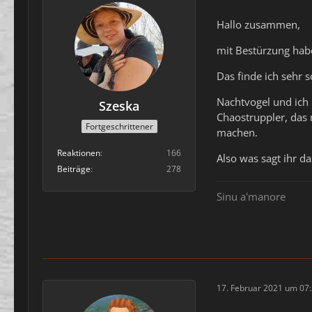
Hallo zusammen,
mit Bestürzung hab
Das finde ich sehr 
Nachtvogel und ich 
Szeska
Chaostruppler, das
Fortgeschrittener
machen.
Reaktionen
166
Also was sagt ihr d
Beiträge
278
Sinu a'manore
17. Februar 2021 um 07