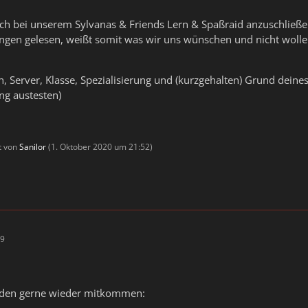
ich bei unserem Sylvanas & Friends Lern & Spaßraid anzuschließ
gen gelesen, weißt somit was wir uns wünschen und nicht wollen
 Server, Klasse, Spezialisierung und (kurzgehalten) Grund deines I
ng austesten)
zt von
Sanilor
(
1. Oktober 2020 um 21:52
)
39
rden gerne wieder mitkommen: