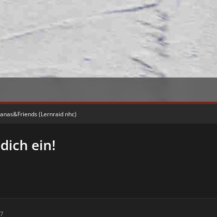
vanas&Friends (Lernraid nhc)
dich ein!
37