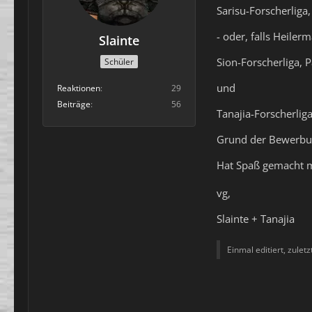
Sarisu-Forscherliga,
- oder, falls Heiler
Slainte
Sion-Forscherliga, P
Schüler
und
Reaktionen
29
Beiträge
56
Tanajia-Forscherlig
Grund der Bewerbu
Hat Spaß gemacht m
vg,
Slainte + Tanajia
Einmal editiert, zulet