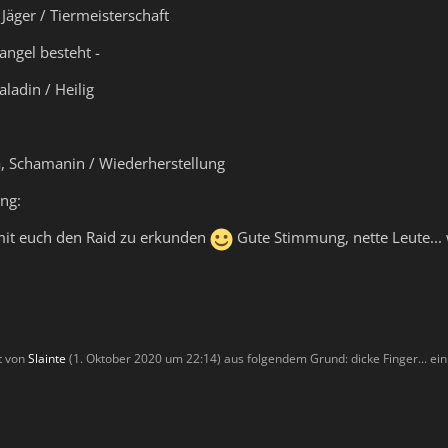
 Jäger / Tiermeisterschaft
mangel besteht -
aladin / Heilig
a, Schamanin / Wiederherstellung
ng:
it euch den Raid zu erkunden
Gute Stimmung, nette Leute...
zt von
Slainte
(
1. Oktober 2020 um 22:14
) aus folgendem Grund: dicke Finger... ein