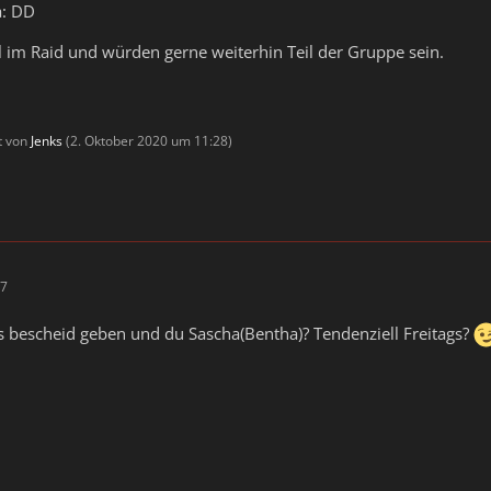
a: DD
 im Raid und würden gerne weiterhin Teil der Gruppe sein.
zt von
Jenks
(
2. Oktober 2020 um 11:28
)
17
s bescheid geben und du Sascha(Bentha)? Tendenziell Freitags?