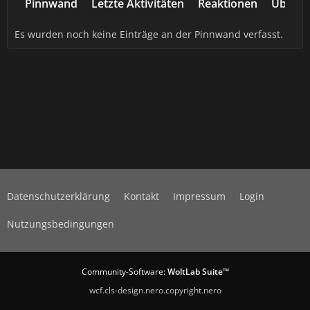
Pinnwand
Letzte Aktivitäten
Reaktionen
Über m
Es wurden noch keine Einträge an der Pinnwand verfasst.
Datenschutzerklärung
Kontakt
Impressum
Login
Nutzungsbedingungen
Community-Software:
WoltLab Suite™
wcf.cls-design.nero.copyright.nero