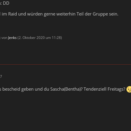
a: DD
 im Raid und würden gerne weiterhin Teil der Gruppe sein.
zt von
Jenks
(
2. Oktober 2020 um 11:28
)
17
s bescheid geben und du Sascha(Bentha)? Tendenziell Freitags?