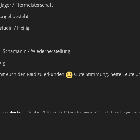
 Jäger / Tiermeisterschaft
mangel besteht -
aladin / Heilig
a, Schamanin / Wiederherstellung
ng:
it euch den Raid zu erkunden
Gute Stimmung, nette Leute...
zt von
Slainte
(
1. Oktober 2020 um 22:14
) aus folgendem Grund: dicke Finger... ein