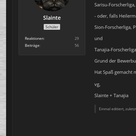
Sarisu-Forscherliga,
- oder, falls Heiler
Slainte
Sion-Forscherliga, P
Schüler
und
Reaktionen
29
Beiträge
56
Tanajia-Forscherlig
Grund der Bewerbu
Hat Spaß gemacht m
vg,
Slainte + Tanajia
Einmal editiert, zulet