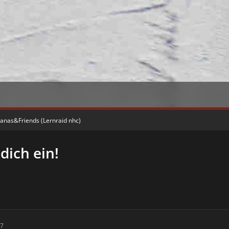
vanas&Friends (Lernraid nhc)
dich ein!
37