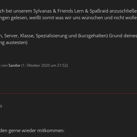
ich bei unserem Sylvanas & Friends Lern & Spaßraid anzuschließ
gen gelesen, weißt somit was wir uns wünschen und nicht wollen
 Server, Klasse, Spezialisierung und (kurzgehalten) Grund deines I
ng austesten)
zt von
Sanilor
(
1. Oktober 2020 um 21:52
)
39
rden gerne wieder mitkommen: