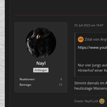
25. Juli 2022 um 14:47
Zitat von Any
https://www.you
Nayl
Nur vier Jungs au
Hinterhof einer K
Anfänger
Reaktionen
6
Stimmt damals im Al
Beiträge
15
heutzutage Massenau
Greetz Nayl/Lyidi