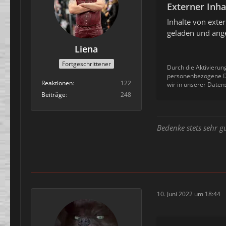
Externer Inha
Inhalte von ext
geladen und ange
Liena
Fortgeschrittener
Durch die Aktivierun
personenbezogene Da
Reaktionen
122
wir in unserer Daten
Beiträge
248
Bedenke stets sehr g
10. Juni 2022 um 18:44