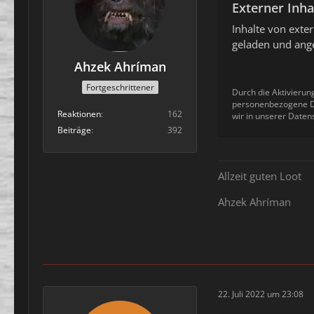
Externer Inha
Inhalte von ext
geladen und ange
Ahzek Ahríman
Fortgeschrittener
Durch die Aktivierun
personenbezogene Da
Reaktionen
162
wir in unserer Daten
Beiträge
392
Allzeit guten Loot
Ahzek Ahríman
22. Juli 2022 um 23:08