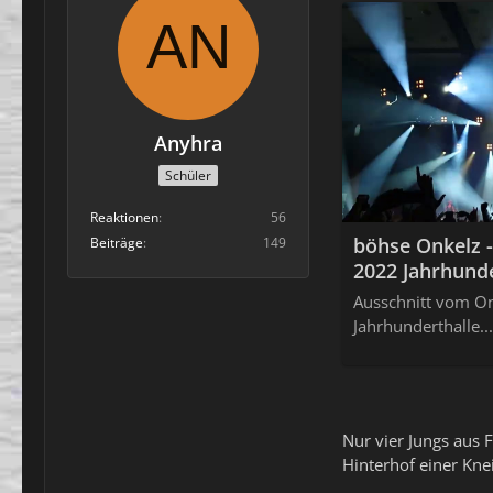
Anyhra
Schüler
Reaktionen
56
böhse Onkelz - 
Beiträge
149
2022 Jahrhunde
Ausschnitt vom On
Jahrhunderthalle...
Nur vier Jungs aus 
Hinterhof einer Knei