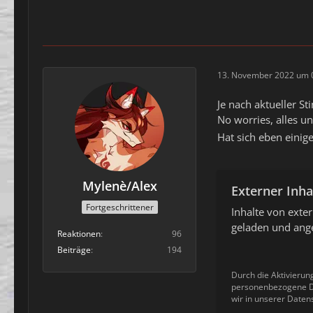
13. November 2022 um 
Je nach aktueller S
No worries, alles un
Hat sich eben einig
Mylenè/Alex
Externer Inha
Fortgeschrittener
Inhalte von ext
geladen und ange
Reaktionen
96
Beiträge
194
Durch die Aktivierun
personenbezogene Da
wir in unserer Daten