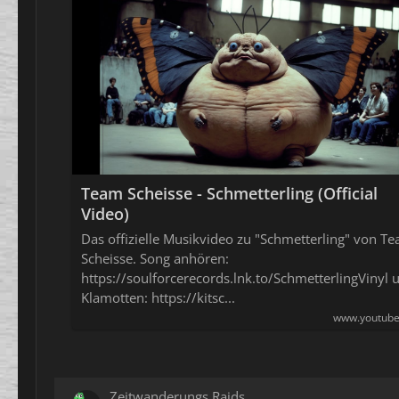
Team Scheisse - Schmetterling (Official
Video)
Das offizielle Musikvideo zu "Schmetterling" von T
Scheisse. Song anhören:
https://soulforcerecords.lnk.to/SchmetterlingVinyl 
Klamotten: https://kitsc...
www.youtub
Zeitwanderungs Raids