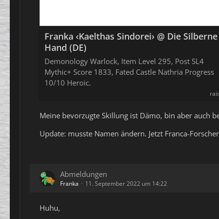
Franka ‹Kaelthas Sindorei› @ Die Silberne
Hand (DE)
Demonology Warlock, Item Level 295, Post SL4
Mythic+ Score 1833, Fated Castle Nathria Progress
10/10 Heroic.
rai
Meine bevorzugte Skillung ist Dämo, bin aber auch be
Update: musste Namen ändern. Jetzt Franca-Forscher
Abmeldungen
Franka
11. September 2022 um 14:22
Huhu,