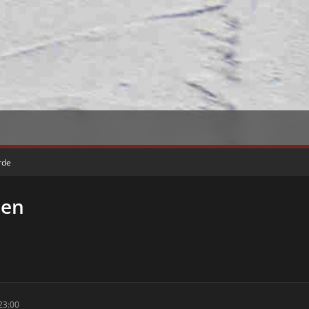
rde
hen
23:00