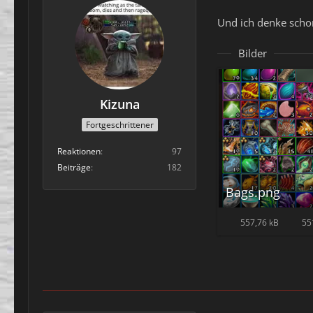
Und ich denke schon
Bilder
Kizuna
Fortgeschrittener
Reaktionen
97
Beiträge
182
Bags.png
557,76 kB
55