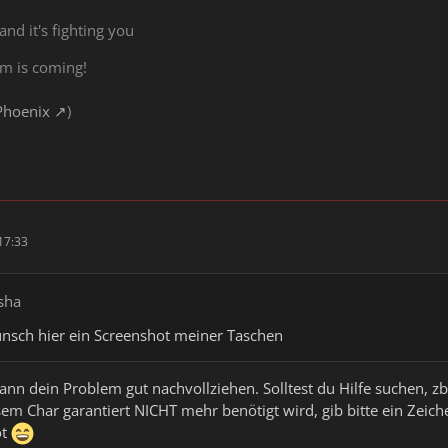
 and it's fighting you
rm is coming!
Phoenix
)
17:33
sha
unsch hier ein Screenshot meiner Taschen
ann dein Problem gut nachvollziehen. Solltest du Hilfe suchen, zb
sem Char garantiert NICHT mehr benötigt wird, gib bitte ein Zei
ot