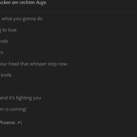
zucken am rechten Auge.
, what you gonna do
 to lose
unds
em
 your head that whisper stop now
 knife
 and it's fighting you
rm is coming!
Phoenix
)