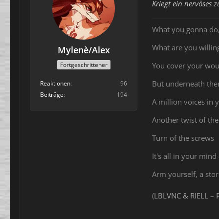
Kriegt ein nervöses 
What you gonna do
What are you willing
Mylenè/Alex
Fortgeschrittener
You cover your wo
But underneath th
Reaktionen
96
Beiträge
194
A million voices in
Another twist of the
Turn of the screws
It's all in your mind
Arm yourself, a sto
(
LBLVNC & RIELL – 