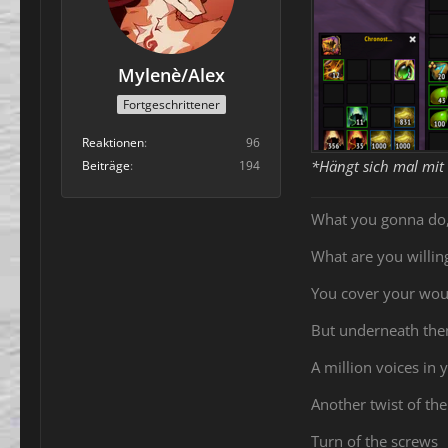
Mylenè/Alex
Fortgeschrittener
Reaktionen
96
*Hängt sich mal mit 
Beiträge
194
What you gonna do
What are you willing
You cover your wo
But underneath th
A million voices in
Another twist of the
Turn of the screws