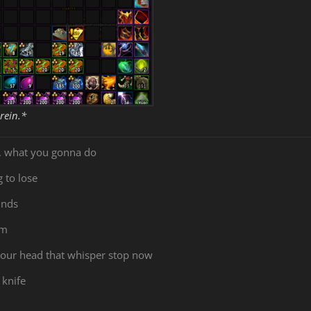
rein.*
, what you gonna do
 to lose
unds
em
 your head that whisper stop now
 knife