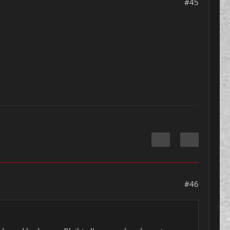
#45
#46