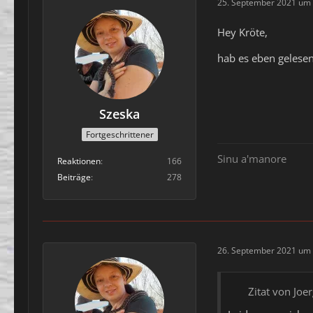
25. September 2021 um 
Hey Kröte,
hab es eben gelesen
Szeska
Fortgeschrittener
Sinu a'manore
Reaktionen
166
Beiträge
278
26. September 2021 um 
Zitat von Joe