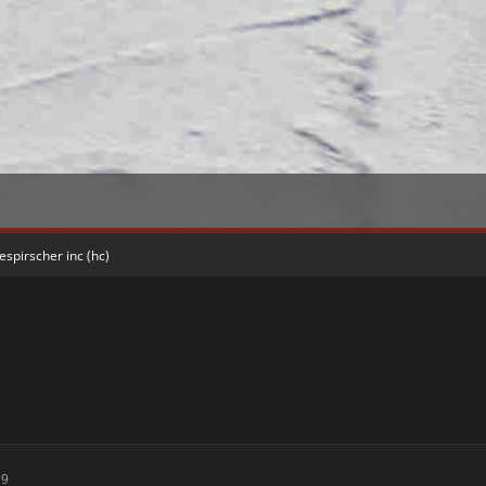
espirscher inc (hc)
19