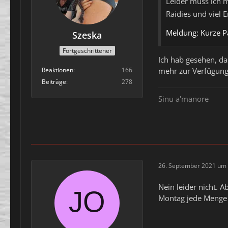
Leider muss ich 
Raidies und viel E
Meldung: Kurze P
Szeska
Fortgeschrittener
Ich hab gesehen, da
Reaktionen
166
mehr zur Verfügung
Beiträge
278
Sinu a'manore
26. September 2021 um 
Nein leider nicht. 
Montag jede Menge 