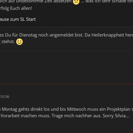
mich auf unbestimmte Zeit absetzen
... was ich sehr schade f
rfolg Euch allen!
ause zum SL Start
ss Du für Dienstag noch angemeldet bist. Da Heilerknappheit her
 stehst.
10:36
Ab Montag gehts direkt los und bis Mittwoch muss ein Projektplan 
Vorarbeit machen muss. Trage mich nachher aus. Sorry Silvia…