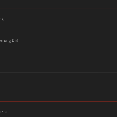
:18
serung Dir!
17:58