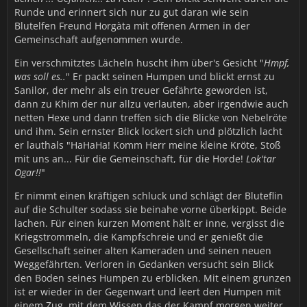
Runde und erinnert sich nur zu gut daran wie sein
Blutelfen Freund Horgàta mit offenen Armen in der
Gemeinschaft aufgenommen wurde.
Ein verschmitztes Lächeln huscht ihm über's Gesicht "
Hmpf,
was soll es..
" Er packt seinen Humpen und blickt ernst zu
Sanilor, der mehr als ein treuer Gefährte geworden ist,
dann zu Khim der nur allzu verlauten, aber irgendwie auch
netten Hexe und dann treffen sich die Blicke von Nebelröte
und ihm. Sein ernster Blick lockert sich und plötzlich lacht
er lauthals "HaHaHa! Komm Herr meine kleine Kröte, Stoß
mit uns an... Für die Gemeinschaft, für die Horde!
Lok'tar
Ogar!!
"
Er nimmt einen kräftigen schluck und schlägt der Bluteflin
auf die Schulter sodass sie beinahe vorne überkippt. Beide
lachen. Für einen kurzen Moment hält er inne, vergisst die
Kriegstrommeln, die Kampfschreie und er genießt die
Gesellschaft seiner alten Kameraden und seinen neuen
Weggefährten. Verloren in Gedanken versucht sein Blick
den Boden seines Humpen zu erblicken. Mit einem grunzen
ist er wieder in der Gegenwart und leert den Humpen mit
einem Zug, mit dem Wissen das der Kampf morgen weiter