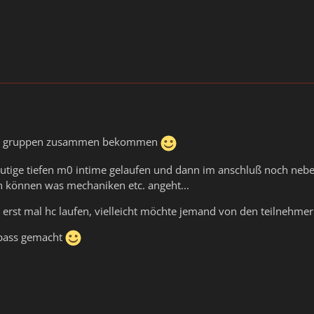
n 2 gruppen zusammen bekommen
lutige tiefen m0 intime gelaufen und dann im anschluß noch nebel 
en können was mechaniken etc. angeht...
e erst mal hc laufen, vielleicht möchte jemand von den teilnehm
spass gemacht