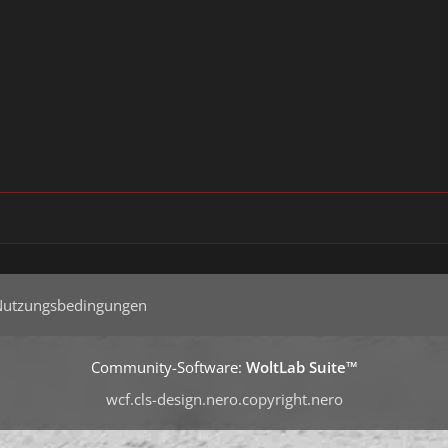
Nutzungsbedingungen
Community-Software:
WoltLab Suite™
wcf.cls-design.nero.copyright.nero