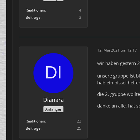
Reaktionen
4
Beiträge
3
12. Mai 2021 um 12:17
wir haben gester
unsere gruppe ist b
hab ein bissel helf
die 2. gruppe wollt
Dianara
danke an alle, hat 
Anfänger
Reaktionen
22
Beiträge
25