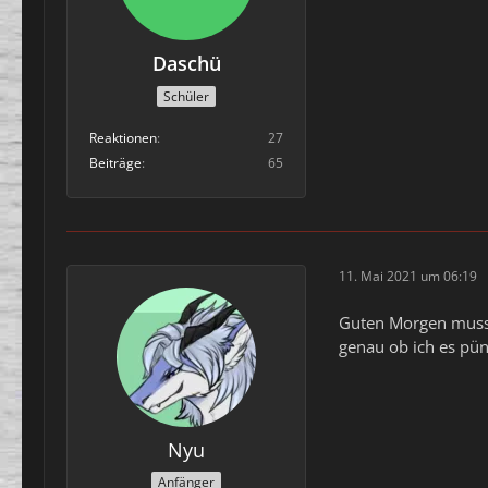
Daschü
Schüler
Reaktionen
27
Beiträge
65
11. Mai 2021 um 06:19
Guten Morgen muss m
genau ob ich es pünk
Nyu
Anfänger