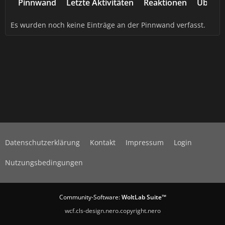
Pinnwand
Letzte Aktivitäten
Reaktionen
Über m
Es wurden noch keine Einträge an der Pinnwand verfasst.
Datenschutzerklärung
Kontakt
Impressum
Login
Nutzungsbedingungen
Community-Software:
WoltLab Suite™
wcf.cls-design.nero.copyright.nero