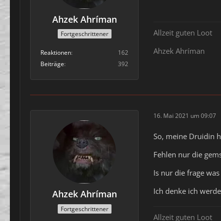
Ahzek Ahríman
Allzeit guten Loot
Fortgeschrittener
Ahzek Ahríman
Reaktionen
162
Beiträge
392
16. Mai 2021 um 09:07
So, meine Druidin h
Fehlen nur die gems
Is nur die frage was
Ich denke ich werde
Ahzek Ahríman
Fortgeschrittener
Allzeit guten Loot