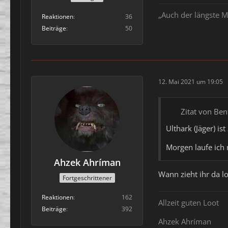
„Auch der längste M
Reaktionen
36
Beiträge
50
12. Mai 2021 um 19:05
Zitat von Ben
Ulthark (Jäger) i
Morgen laufe ich 
Ahzek Ahríman
Wann zieht ihr da l
Fortgeschrittener
Reaktionen
162
Allzeit guten Loot
Beiträge
392
Ahzek Ahríman