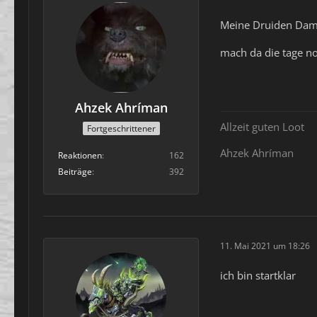
Meine Druiden Dame 
mach da die tage 
Ahzek Ahríman
Allzeit guten Loot
Fortgeschrittener
Ahzek Ahríman
Reaktionen
162
Beiträge
392
11. Mai 2021 um 18:26
ich bin startklar