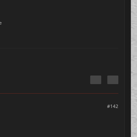
e
#142