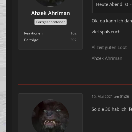
Heute Abend ist Fu
Ahzek Ahríman
Ok, da kann ich dan
Fortgeschrittener
viel spaß euch
Reaktionen
162
Beiträge
392
Allzeit guten Loot
Ahzek Ahríman
15. Mai 2021 um 01:26
So die 30 hab ich, f