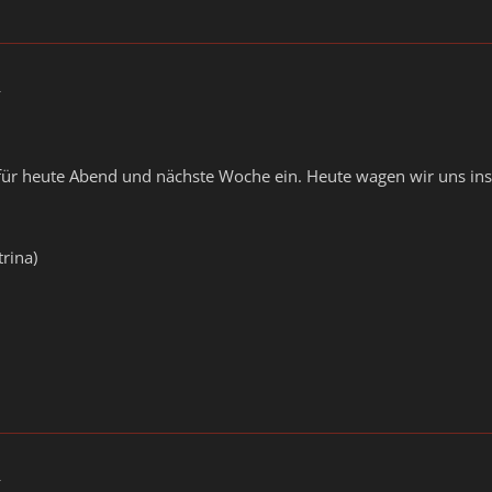
4
 für heute Abend und nächste Woche ein. Heute wagen wir uns ins S
trina)
4