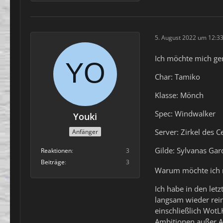
5. August 2022 um 12:3
Ich möchte mich ge
Char: Tamiko
Klasse: Mönch
Spec: Windwalker
Youki
Server: Zirkel des C
Anfänger
Gilde: Sylvanas Ga
Reaktionen
3
Beiträge
3
Warum möchte ich 
Ich habe in den let
langsam wieder rei
einschließlich WotL
Ambitionen außer Ac