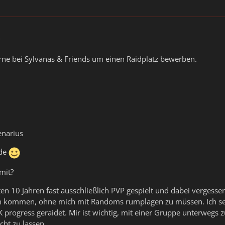
3
rne bei Sylvanas & Friends um einen Raidplatz bewerben.
enarius
rde
mit?
zten 10 Jahren fast ausschließlich PVP gespielt und dabei verges
n kommen, ohne mich mit Randoms rumplagen zu müssen. Ich sel
K progress geraidet. Mir ist wichtig, mit einer Gruppe unterwegs 
ht zu lassen.