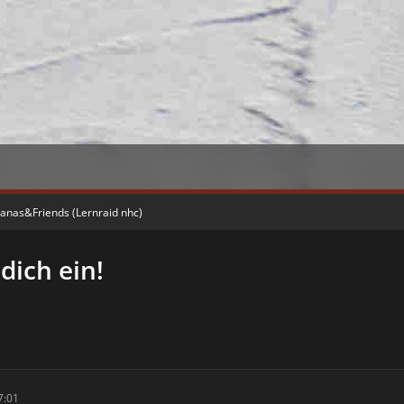
vanas&Friends (Lernraid nhc)
dich ein!
7:01