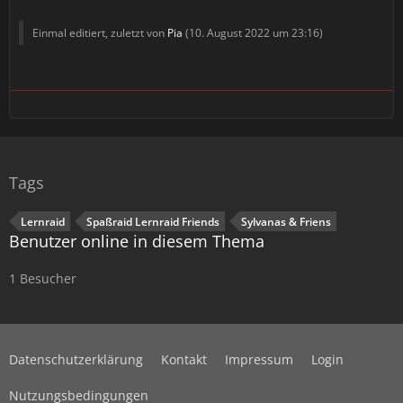
Einmal editiert, zuletzt von
Pia
(
10. August 2022 um 23:16
)
Tags
Lernraid
Spaßraid Lernraid Friends
Sylvanas & Friens
Benutzer online in diesem Thema
1 Besucher
Datenschutzerklärung
Kontakt
Impressum
Login
Nutzungsbedingungen