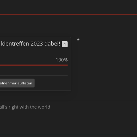
*
ildentreffen 2023 dabei!
4
100%
eilnehmer auflisten
all's right with the world