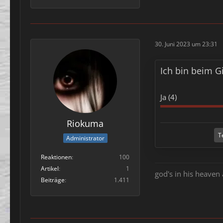
30. Juni 2023 um 23:31
Ich bin beim G
Ja (4)
Riokuma
T
Administrator
Reaktionen
100
Artikel
1
god's in his heaven 
Beiträge
1.411