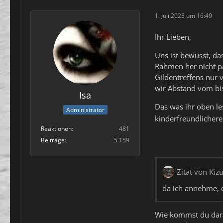
1. Juli 2023 um 16:49
Ihr Lieben,
Uns ist bewusst, das
Rahmen her nicht pa
Gildentreffens nur 
wir Abstand vom b
Isa
Das was ihr oben lest
Administrator
kinderfreundlicher
Reaktionen
481
Beiträge
5.159
Zitat von Kiz
da ich annehme, 
Wie kommst du darau