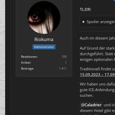
TL;DR:
Spoiler anzeige
Auch im diesem Jahr
Riokuma
Administrator
Auf Grund der stark
durchgeführt. Statt
Reaktionen
100
einigen optionale
Artikel
1
Beiträge
1.411
Traditionell findet
15.09.2023 – 17.0
Wir haben uns dafür
gute ICE-Anbindung 
suchen.
Caladrier
und ic
diesem Hotel gibt e