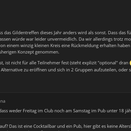
s das Gildentreffen dieses Jahr anders wird als sonst. Dass das fü
ssen würde war leider unvermeidlich. Da wir allerdings trotz m
von einem winzig kleinen Kreis eine Rückmeldung erhalten haben 
isherigen Konzept genommen.
, ist nicht für alle Teilnehmer fest (steht explizit "optional" dran
e Alternative zu eröffnen und sich in 2 Gruppen aufzuteilen, od
una
dass weder Freitag im Club noch am Samstag im Pub unter 18 jähr
f? Das ist eine Cocktailbar und ein Pub, hier gibt es keine Alte