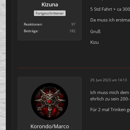
Kizuna
5 Std Fahrt + ca 30
Fortgeschrittener
Da muss ich erstma
Reaktionen
97
Beiträge
182
Gruß
Kizu
29. Juni 2023 um 14:13
Ich muss mich dem L
ehrlich zu sein 200-
Für 2 mal Trinken ge
Korondo/Marco