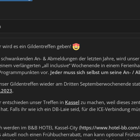
n
 wird es ein Gildentreffen geben!
 schwankenden An- & Abmeldungen der letzten Jahre, wird unser 
 einem verlängerten „all inclusive“ Wochenende in einem Ferienh
n Programmpunkten vor.
Jeder muss sich selbst um seine An- /
 unser Gildentreffen wieder am Dritten Septemberwochenende stat
9.2023
.
 entschieden unser Treffen in
Kassel
zu machen, weil dieses zent
hat. Falls ihr wie ich ein DB-Laie seid, für die ICE-Verbindung m
h werden im B&B HOTEL Kassel-City (
https://www.hotel-bb.com/d
s aktuell noch einen Frühbucherrabatt, man kann optional Frühst