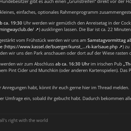
Hundebesitzer gibt es auch einen „Grünstreifen“ direkt vor der Ho
 kleines, einfaches, optionales Rahmenprogramm zusammengestell
b ca. 19:30
Uhr werden wir gemütlich den Anreisetag in der Cock
mingwayclub.de/
) ausklingen lassen. Die Bar ist ca. 22 Minu
gestärkt vom Frühstück werden wir uns am
Samstagvormittag ab
ue
(
https://www.kassel.de/buerger/kunst_…rk-karlsaue.php
) z
erden wir uns den Park anschauen oder dort auf der Wiese rasten o
werden wir zum Abschluss
ab ca. 16:30 Uhr
im irischen Pub
„Th
einem Pint Cider und Munchkin (oder anderen Kartenspielen). Da
er Anregungen habt, könnt ihr euch gerne hier im Thread melden.
 der Umfrage ein, sobald ihr gebucht habt. Dadurch bekommen al
all's right with the world