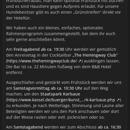
Frühbucherrabatt, man kann optional Frühstück mit buchen
und es sind Haustiere gegen Aufpreis erlaubt. Für unsere
Hundebesitzer gibt es auch einen „Grünstreifen“ direkt vor
der Hoteltür.
Wir haben auch ein kleines, einfaches, optionales
Rahmenprogramm zusammengestellt, bei dem ihr euch
sehr gerne anschließen könnt.
Am
Freitagabend ab ca. 19:30
Uhr werden wir gemütlich
den Anreisetag in der Cocktailbar
„The Hemingway Club“
(
https://www.thehemingwayclub.de/
) ausklingen lassen.
Die Bar ist ca. 22 Minuten Fußweg von dem B&B Hotel
entfernt.
Ausgeschlafen und gestärkt vom Frühstück werden wir uns
am
Samstagvormittag ab ca. 10:30 Uhr
auf den Weg
machen, um den
Staatspark Karlsaue
(
https://www.kassel.de/buerger/kunst_…rk-karlsaue.php
)
zu erkunden. Je nach Wetterlage, Stimmung und Laune aller
Beteiligten werden wir uns den Park anschauen oder dort
auf der Wiese rasten oder evtl. picknicken oder so.
Am
Samstagabend
werden wir zum Abschluss
ab ca. 16:30