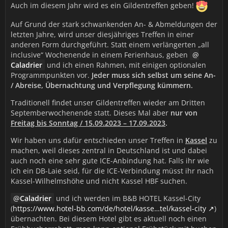
Auch im diesem Jahr wird es ein Gildentreffen geben!
Auf Grund der stark schwankenden An- & Abmeldungen der
letzten Jahre, wird unser diesjähriges Treffen in einer
anderen Form durchgeführt. Statt einem verlängerten „all
inclusive“ Wochenende in einem Ferienhaus, geben
Caladrier
und ich einen Rahmen, mit einigen optionalen
Programmpunkten vor.
Jeder muss sich selbst um seine An-
/ Abreise, Übernachtung und Verpflegung kümmern.
Traditionell findet unser Gildentreffen wieder am Dritten
Septemberwochenende statt. Dieses Mal aber
nur von
Freitag bis Sonntag / 15.09.2023 – 17.09.2023
.
Wir haben uns dafür entschieden unser Treffen in
Kassel
zu
machen, weil dieses zentral in Deutschland ist und dabei
auch noch eine sehr gute ICE-Anbindung hat. Falls ihr wie
ich ein DB-Laie seid, für die ICE-Verbindung müsst ihr nach
Kassel-Wilhelmshöhe und nicht Kassel HBF suchen.
Caladrier
und ich werden im B&B HOTEL Kassel-City
(
https://www.hotel-bb.com/de/hotel/kasse…tel/kassel-city
)
übernachten. Bei diesem Hotel gibt es aktuell noch einen