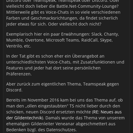
Discord oder Teamspeak, Teamspeak oder Discord. Oder
vielleicht doch lieber die Battle.Net-Community-Lounge?
Mittlerweile gibt es Voice-Chats in so viele verschiedenen
Farben und Geschmacksrichtungen, da findet sicherlich
jeder etwas für sich. Oder vielleicht doch nicht?
Exemplarisch hier ein paar Erwähnungen: Slack, Chanty,
Mumble, Overtone, Microsoft Teams, RaidCall, Skype,
Ventrilo, etc.
In der Tat gibt es schon eher ein Überangebot an
unterschiedlichsten Voice-Chats, mit Zusatzfunktionen und
Features und jeder hat dort seine persönlichen
Präferenzen.
Aber zurück zum eigentlichen Thema, Teamspeak gegen
Discord.
Bereits im November 2016 kam bei uns das Thema auf, ob
man den „ollen eingestaubten“ TS nicht lieber durch den
schicken, neuen Discord ersetzten möchte (
RE: Neues aus
der Gildentechnik
). Damals wurde das Thema von unserem
ehemaligen Gildenleiter Veneanar abgeschmettert aus
Bedenken bzgl. des Datenschutzes.