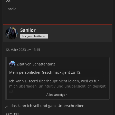
LG,
Carola
Sanilor
Fortgeschrittener
12. März 2023 um 13:45
Zitat von Schattentânz
Mein persönlicher Geschmack geht zu TS.
Ich kann DIscord überhaupt nicht leiden, weil es für
mich überladen, unintuitiv und unübersichtlich designt
ist.
Alles anzeigen
Auch stellt sich mir die Frage wofür?
Ja, das kann ich voll und ganz Unterschreiben!
- TS gehe ich zum Reden rein.
PRO TS!