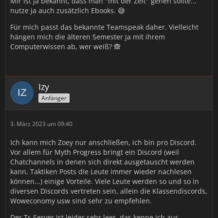
Mir ist ja bekannt, dass man "mit der Zeit" gehen sollte...
nutze ja auch zusätzlich Ebooks. 😅
Für mich passt das bekannte Teamspeak daher. Vielleicht
hängen mich die älteren Semester ja mit ihrem
Computerwissen ab, wer weiß? 🙈
Izy
Anfänger
3. März 2023 um 09:40
Ich kann mich Zoey nur anschließen, ich bin pro Discord.
Vor allem für Myth Progress bringt ein Discord (weil
Chatchannels in denen sich direkt ausgetauscht werden
kann, Taktiken Posts die Leute immer wieder nachlesen
können...) einige Vorteile. Viele Leute werden so und so in
diversen Discords vertreten sein, allein die Klassendiscords,
Woweconomy usw sind sehr zu empfehlen.
Der Ts Server ist leider sehr leer, das kenne ich aus