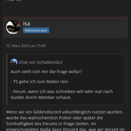
- Forum, wenn ich was schreiben will oder mal nach
Guides durch Member schaue.
- Einladungen sind spielintern durch den Kalender
Isa
ohne Probleme und sehr übersichtlich, da eben in
Kalenderform (im Gegensatz zu dem Murks auf Discord,
Administrator
auch wenn sich unsere Raidleiter Mühe gegeben
haben)
12. März 2023 um 15:08
Warum sollte ich dann sowas wie Discord auch noch
nutzen wollen?
Zitat von Schattentânz
Auch stellt sich mir die Frage wofür?
- TS gehe ich zum Reden rein.
- Forum, wenn ich was schreiben will oder mal nach
Guides durch Member schaue.
Wenn wir ein Gildendiscord vollumfänglich nutzen würden,
würde das wahrscheinlich früher oder später die
Sinnhaftigkeit des Forums in Frage stellen. Im
eingeschränkten Maße kann Discord das, was wir derzeit im