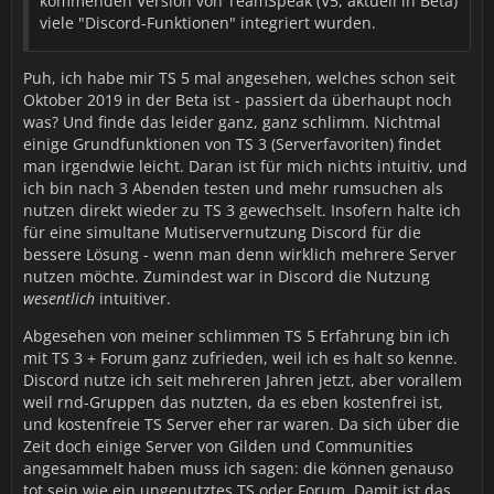
kommenden Version von TeamSpeak (V5, aktuell in Beta)
viele "Discord-Funktionen" integriert wurden.
Puh, ich habe mir TS 5 mal angesehen, welches schon seit
Oktober 2019 in der Beta ist - passiert da überhaupt noch
was? Und finde das leider ganz, ganz schlimm. Nichtmal
einige Grundfunktionen von TS 3 (Serverfavoriten) findet
man irgendwie leicht. Daran ist für mich nichts intuitiv, und
ich bin nach 3 Abenden testen und mehr rumsuchen als
nutzen direkt wieder zu TS 3 gewechselt. Insofern halte ich
für eine simultane Mutiservernutzung Discord für die
bessere Lösung - wenn man denn wirklich mehrere Server
nutzen möchte. Zumindest war in Discord die Nutzung
wesentlich
intuitiver.
Abgesehen von meiner schlimmen TS 5 Erfahrung bin ich
mit TS 3 + Forum ganz zufrieden, weil ich es halt so kenne.
Discord nutze ich seit mehreren Jahren jetzt, aber vorallem
weil rnd-Gruppen das nutzten, da es eben kostenfrei ist,
und kostenfreie TS Server eher rar waren. Da sich über die
Zeit doch einige Server von Gilden und Communities
angesammelt haben muss ich sagen: die können genauso
tot sein wie ein ungenutztes TS oder Forum. Damit ist das,