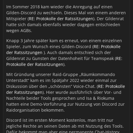
Im Sommer 2018 kam wieder die Anregung auf einen
Gilden-Discord zu wechseln. Dieses Mal von einem anderen
Mitspieler (
RE: Protokolle der Ratssitzungen
). Der Gildenrat
hatte sich damals ebenfalls wieder dagegen entschieden
wegen AGBs.
Knapp 3 Jahre später kam es erneut, von einem einzelnen
Spieler, zum Wunsch eines Gilden-Discord (
RE: Protokolle
der Ratssitzungen
). Auch damals entschied sich der
Gildenrat zu Gunsten der Datenhoheit für Teamspeak (
RE:
Protokolle der Ratssitzungen
).
Mit Gründung unserer Raid-Gruppe „Räumkommando
Unterstadt“ kam es im Spätjahr 2022 wieder einmal zur
Diskussion über den „schönsten“ Voice-Chat. (
RE: Protokolle
der Ratssitzungen
). Hier wurde ausführlich über Vor- und
Nachteile beider Tools gesprochen und Isa & Riokuma
hatten eine Demo-Vorführung zur Nutzung von Discord zur
Raidorganisation bekommen.
Discord ist im ersten Moment kostenlos, man tritt nur
jegliche Rechte an seinen Daten ab mit Nutzung des Tools.
Dafür bekommt man aber eine permanente Chat-History,