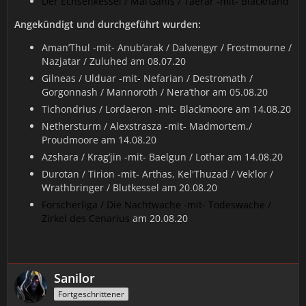
Der Echsenkessel / Mal’Ganis / Taerar -mit- Blackhand
Angekündigt und durchgeführt wurden:
Aman’Thul -mit- Anub’arak / Dalvengyr / Frostmourne /
Nazjatar / Zuluhed am 08.07.20
Gilneas / Ulduar -mit- Nefarian / Destromath /
Gorgonnash / Mannoroth / Nera’thor am 05.08.20
Tichondrius / Lordaeron -mit- Blackmoore am 14.08.20
Nethersturm / Alexstrasza -mit- Madmortem./
Proudmoore am 14.08.20
Azshara / Krag’jin -mit- Baelgun / Lothar am 14.08.20
Durotan / Tirion -mit- Arthas, Kel'Thuzad / Vek'lor /
Wrathbringer / Blutkessel am 20.08.20
Forscherliga / Die Nachtwache -mit- Todeswache /
Zirkel des Cenarius
am 20.08.20
Sanilor
Fortgeschrittener