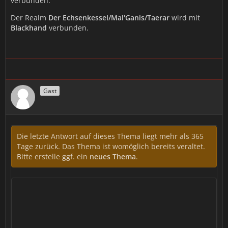
verbunden.
Der Realm
Der Echsenkessel/Mal'Ganis/Taerar
wird mit
Blackhand
verbunden.
Gast
Die letzte Antwort auf dieses Thema liegt mehr als 365
Tage zurück. Das Thema ist womöglich bereits veraltet.
Bitte erstelle ggf. ein
neues Thema
.