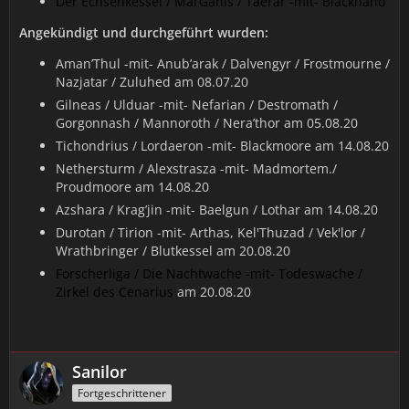
Der Echsenkessel / Mal’Ganis / Taerar -mit- Blackhand
Angekündigt und durchgeführt wurden:
Aman’Thul -mit- Anub’arak / Dalvengyr / Frostmourne /
Nazjatar / Zuluhed am 08.07.20
Gilneas / Ulduar -mit- Nefarian / Destromath /
Gorgonnash / Mannoroth / Nera’thor am 05.08.20
Tichondrius / Lordaeron -mit- Blackmoore am 14.08.20
Nethersturm / Alexstrasza -mit- Madmortem./
Proudmoore am 14.08.20
Azshara / Krag’jin -mit- Baelgun / Lothar am 14.08.20
Durotan / Tirion -mit- Arthas, Kel'Thuzad / Vek'lor /
Wrathbringer / Blutkessel am 20.08.20
Forscherliga / Die Nachtwache -mit- Todeswache /
Zirkel des Cenarius
am 20.08.20
Sanilor
Fortgeschrittener