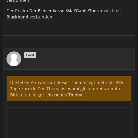
verbunden.
Der Realm
Der Echsenkessel/Mal'Ganis/Taerar
wird mit
Blackhand
verbunden.
Gast
Die letzte Antwort auf dieses Thema liegt mehr als 365
Tage zurück. Das Thema ist womöglich bereits veraltet.
Bitte erstelle ggf. ein
neues Thema
.