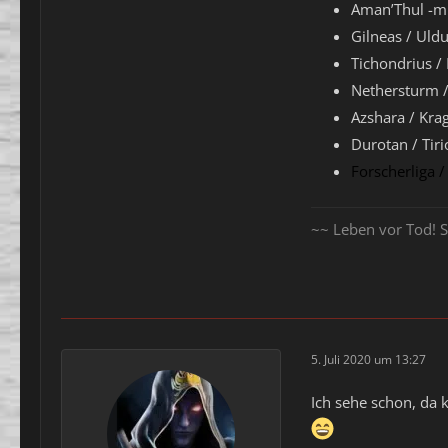
Aman’Thul -mi
Gilneas / Uld
Tichondrius /
Nethersturm 
Azshara / Krag
Durotan / Tiri
Forscherliga 
~~ Leben vor Tod! S
5. Juli 2020 um 13:27
Ich sehe schon, da