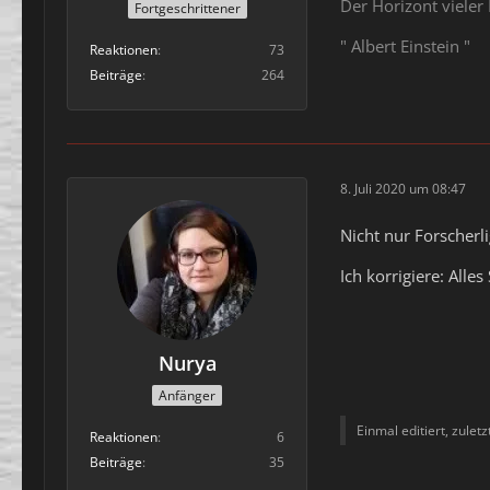
Der Horizont vieler
Fortgeschrittener
" Albert Einstein "
Reaktionen
73
Beiträge
264
8. Juli 2020 um 08:47
Nicht nur Forscherl
Ich korrigiere: Alle
Nurya
Anfänger
Einmal editiert, zulet
Reaktionen
6
Beiträge
35