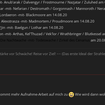
t- Anub’arak / Dalvengyr / Frostmourne / Nazjatar / Zuluhed am
uar -mit- Nefarian / Destromath / Gorgonnash / Mannoroth / Ner
 Lordaeron -mit- Blackmoore am 14.08.20
/ Alexstrasza -mit- Madmortem./ Proudmoore am 14.08.20
’jin -mit- Baelgun / Lothar am 14.08.20
on -mit- Arthas, Kel'Thuzad / Vek'lor / Wrathbringer / Blutkessel
/ Die Nachtwache -mit- Todeswache / Zirkel des Cenarius
am 20.0
tärke vor Schwäche! Reise vor Ziel! ~~ (Das erste Ideal der Stra
 kommt mehr Aufnahme-Arbeit auf mich zu
Wie wird dann wohl