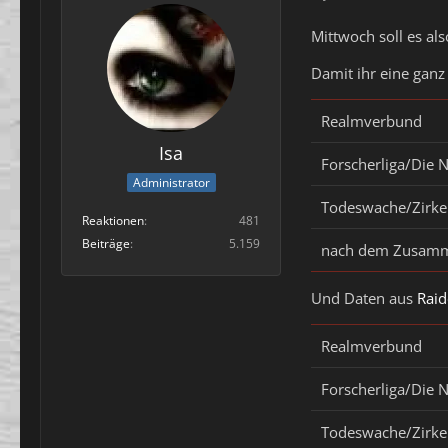
Mittwoch soll es al
Damit ihr eine ganz
Realmverbund
Isa
Forscherliga/Die 
Administrator
Todeswache/Zirkel
Reaktionen
481
Beiträge
5.159
nach dem Zusamm
Und Daten aus
Raid
Realmverbund
Forscherliga/Die 
Todeswache/Zirkel