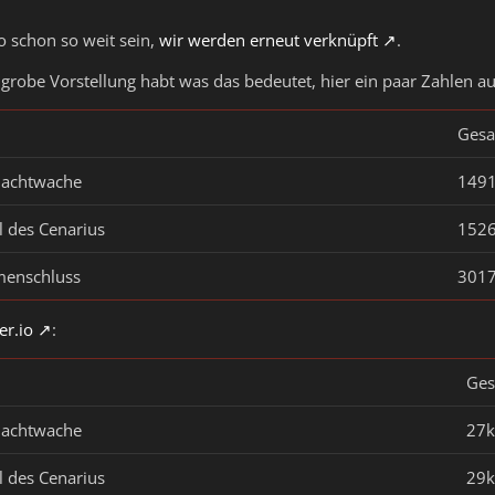
so schon so weit sein,
wir werden erneut verknüpft
.
 grobe Vorstellung habt was das bedeutet, hier ein paar Zahlen a
Ges
Nachtwache
149
 des Cenarius
152
enschluss
301
er.io
:
Ge
Nachtwache
27k
 des Cenarius
29k