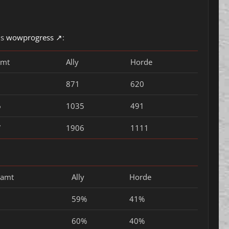
us
wowprogress
:
amt
Ally
Horde
1
871
620
6
1035
491
7
1906
1111
samt
Ally
Horde
59%
41%
60%
40%