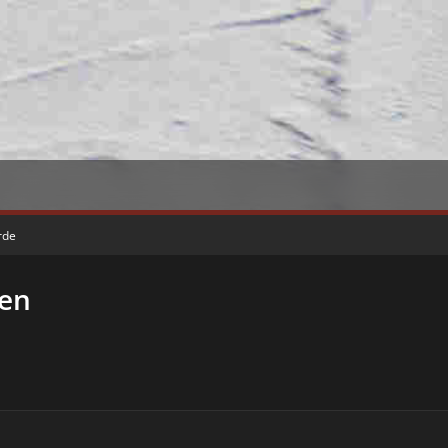
rde
en