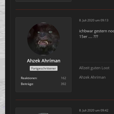
8. Juli 2020 um 09:13
ichbwar gestern no
15er .... ???
Ahzek Ahríman
Allzeit guten Loot
Fortgeschrittener
Ahzek Ahríman
Reaktionen
162
Beiträge
392
8. Juli 2020 um 09:42