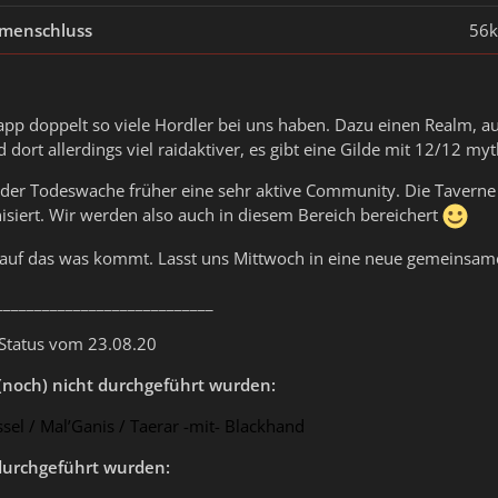
menschluss
56k
pp doppelt so viele Hordler bei uns haben. Dazu einen Realm, a
d dort allerdings viel raidaktiver, es gibt eine Gilde mit 12/12 m
f der Todeswache früher eine sehr aktive Community. Die Taverne 
siert. Wir werden also auch in diesem Bereich bereichert
r auf das was kommt. Lasst uns Mittwoch in eine neue gemeinsam
____________________________
 Status vom 23.08.20
(noch) nicht durchgeführt wurden:
sel / Mal’Ganis / Taerar -mit- Blackhand
urchgeführt wurden: