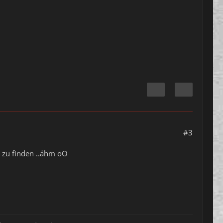
#3
r zu finden ..ähm oO