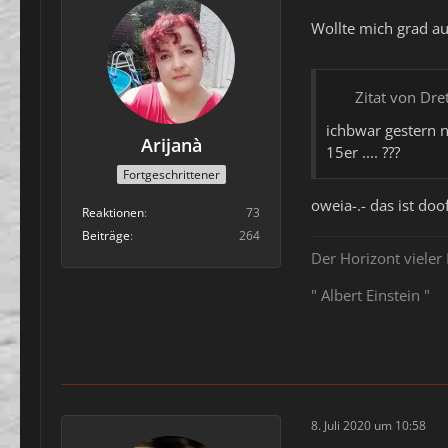
Wollte mich grad au
Zitat von Dre
ichbwar gestern 
Arijanà
15er .... ???
Fortgeschrittener
oweia-.- das ist do
Reaktionen
73
Beiträge
264
Der Horizont vieler
" Albert Einstein "
8. Juli 2020 um 10:58