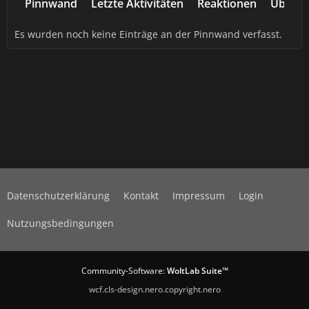
Pinnwand
Letzte Aktivitäten
Reaktionen
Über m
Es wurden noch keine Einträge an der Pinnwand verfasst.
Datenschutzerklärung
Kontakt
Impressum
Login
Nutzungsbedingungen
Community-Software:
WoltLab Suite™
wcf.cls-design.nero.copyright.nero