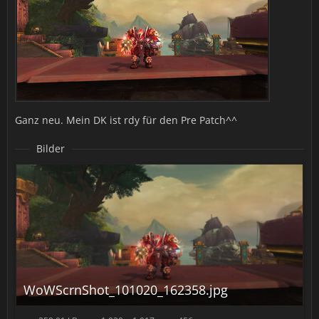
Ganz neu. Mein DK ist rdy für den Pre Patch^^
Bilder
WoWScrnShot_101020_162358.jpg