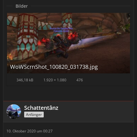
Bilder
WoWScrnShot_100820_031738.jpg
346,18 kB
1.920 × 1.080
476
Schattentânz
Anfänger
10. Oktober 2020 um 00:27