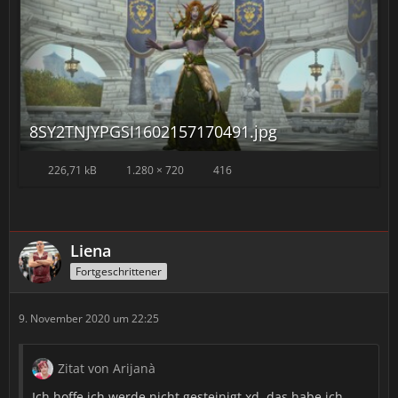
8SY2TNJYPGSI1602157170491.jpg
226,71 kB
1.280 × 720
416
Liena
Fortgeschrittener
9. November 2020 um 22:25
Zitat von Arijanà
Ich hoffe ich werde nicht gesteinigt xd, das habe ich