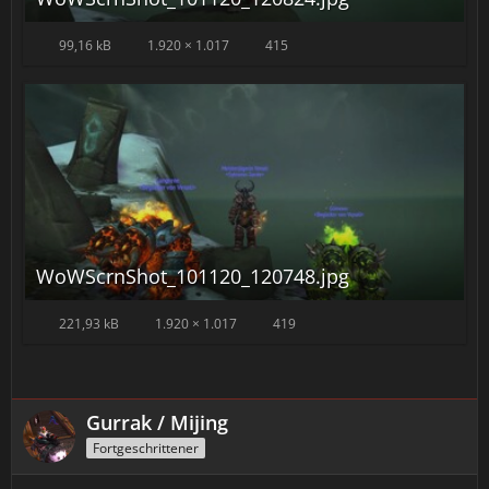
99,16 kB
1.920 × 1.017
415
WoWScrnShot_101120_120748.jpg
221,93 kB
1.920 × 1.017
419
Gurrak / Mijing
Fortgeschrittener