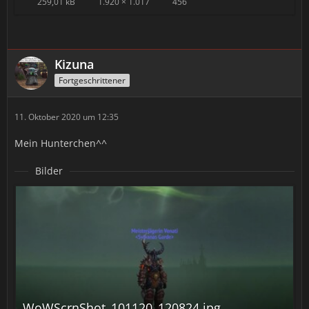
259,01 kB
1.920 × 1.017
456
Kizuna
Fortgeschrittener
11. Oktober 2020 um 12:35
Mein Hunterchen^^
Bilder
WoWScrnShot_101120_120824.jpg