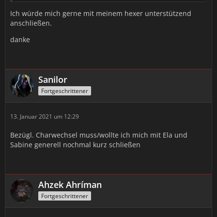
Char3: Anathrax - DK (mdd)
Ich würde mich gerne mit meinem hexer unterstützend
anschließen.
Char4: Skydiver - Pala Heal
danke
Sagt mir welchen Ihr benötigt, diesen werde ich dann,
nach meinem Warri, nachziehen und Euch bereitstellen.
Sanilor
Fortgeschrittener
13. Januar 2021 um 12:29
Bezügl. Charwechsel muss/wollte ich mich mit Ela und
Sabine generell nochmal kurz schließen
Ahzek Ahríman
Fortgeschrittener