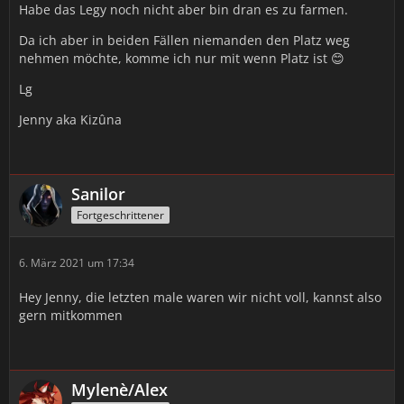
Habe das Legy noch nicht aber bin dran es zu farmen.
Kizûna/Druide/Heiler/Terrakottatänzer 😉
Da ich aber in beiden Fällen niemanden den Platz weg
LG
nehmen möchte, komme ich nur mit wenn Platz ist 😊
Jenny
Lg
Jenny aka Kizûna
Sanilor
Fortgeschrittener
6. März 2021 um 17:34
Hey Jenny, die letzten male waren wir nicht voll, kannst also
gern mitkommen
Mylenè/Alex