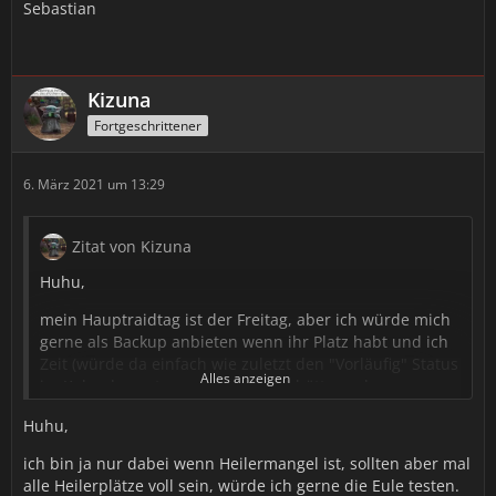
Sebastian
Kizuna
Fortgeschrittener
6. März 2021 um 13:29
Zitat von Kizuna
Huhu,
mein Hauptraidtag ist der Freitag, aber ich würde mich
gerne als Backup anbieten wenn ihr Platz habt und ich
Zeit (würde da einfach wie zuletzt den "Vorläufig" Status
Alles anzeigen
im Kalender nutzen wenn ich Zeit hätte und wenn am
Ende Platz ist, ist gut, wenn nicht dann auch gut 😊).
Huhu,
Es war immer schön, lustig, erfolgreich und herzlich im
ich bin ja nur dabei wenn Heilermangel ist, sollten aber mal
Lernraid. Da würde ich gerne ab und zu mit euch mit
alle Heilerplätze voll sein, würde ich gerne die Eule testen.
laufen.