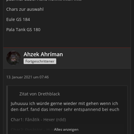
Chars zur auswahl
Eule GS 184
Pala Tank GS 180
Ahzek Ahríman
Fortgeschrittener
13. Januar 2021 um 07:46
Zitat von Drethblack
Juhuuuu ich würde gerne wieder mit gehen wenn ich
den darf. fand das immer sehr entspannend bei euch
Char1: Fânâtik - Hexer (rdd)
Char2: Đysâstor - Hunter (rdd)
Alles anzeigen