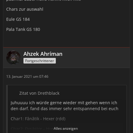
Chars zur auswahl
Eule GS 184
Pala Tank GS 180
Ahzek Ahríman
Fortgeschrittener
13. Januar 2021 um 07:46
Zitat von Drethblack
Juhuuuu ich würde gerne wieder mit gehen wenn ich
den darf. fand das immer sehr entspannend bei euch
Char1: Fânâtik - Hexer (rdd)
Char2: Đysâstor - Hunter (rdd)
Alles anzeigen