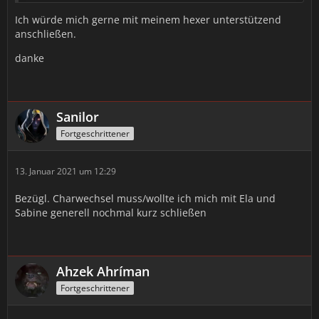
Char3: Anathrax - DK (mdd)
Ich würde mich gerne mit meinem hexer unterstützend
anschließen.
Char4: Skydiver - Pala Heal
danke
Sagt mir welchen Ihr benötigt, diesen werde ich dann,
nach meinem Warri, nachziehen und Euch bereitstellen.
Sanilor
Fortgeschrittener
13. Januar 2021 um 12:29
Bezügl. Charwechsel muss/wollte ich mich mit Ela und
Sabine generell nochmal kurz schließen
Ahzek Ahríman
Fortgeschrittener