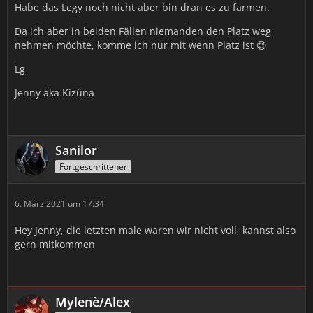
Habe das Legy noch nicht aber bin dran es zu farmen.
Kizûna/Druide/Heiler/Terrakottatänzer 😉
Da ich aber in beiden Fällen niemanden den Platz weg
LG
nehmen möchte, komme ich nur mit wenn Platz ist 😊
Jenny
Lg
Jenny aka Kizûna
Sanilor
Fortgeschrittener
6. März 2021 um 17:34
Hey Jenny, die letzten male waren wir nicht voll, kannst also
gern mitkommen
Mylenè/Alex