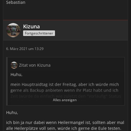
Sebastian
Kizuna
Fortgeschrittener
6. März 2021 um 13:29
Zitat von Kizuna
Huhu,
mein Hauptraidtag ist der Freitag, aber ich würde mich
gerne als Backup anbieten wenn ihr Platz habt und ich
Zeit (würde da einfach wie zuletzt den "Vorläufig" Status
Alles anzeigen
im Kalender nutzen wenn ich Zeit hätte und wenn am
Ende Platz ist, ist gut, wenn nicht dann auch gut 😊).
Huhu,
Es war immer schön, lustig, erfolgreich und herzlich im
ich bin ja nur dabei wenn Heilermangel ist, sollten aber mal
Lernraid. Da würde ich gerne ab und zu mit euch mit
alle Heilerplätze voll sein, würde ich gerne die Eule testen.
laufen.