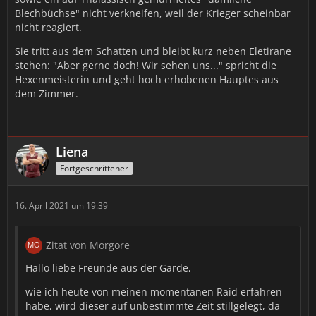
𝓈𝒸𝒽ü𝓉𝓏𝑒𝓃 𝓂ö𝒸𝒽𝓉𝑒, 𝓊𝓃𝒹 𝓂𝒾𝓇 𝓌𝓊𝓇𝒹𝑒 𝓏𝓊𝑔𝑒𝓉𝓇𝒶𝑔𝑒𝓃 𝒹𝒶𝓈 𝓈𝒾𝑒 𝒹𝑒𝓇
Blechbüchse" nicht verkneifen, weil der Krieger scheinbar
𝐵𝑒𝒻𝑒𝒽𝓁𝓈𝒽𝒶𝒷𝑒𝓇 𝓈𝒾𝓃𝒹 𝒻ü𝓇 𝒹𝒾𝑒 𝐸𝒾𝓃𝒽𝑒𝒾𝓉 𝒹𝑒𝓇 𝒽ö𝒽𝑒𝓇𝑒𝓃 𝑔𝑒𝒻𝒶𝒽𝓇𝑒𝓃 𝒹𝑒𝓇
nicht reagiert.
𝒮𝒸𝒽𝒶𝓉𝓉𝑒𝓃𝓁𝒶𝓃𝒹𝑒. 𝐼𝒸𝒽 𝓂ö𝒸𝒽𝓉𝑒 𝑔𝑒𝓇𝓃𝑒 𝓂𝑒𝒾𝓃𝑒 𝑀𝒶𝑔𝒾𝑒 𝒹𝑒𝓇 𝒮𝒸𝒽𝒶𝓉𝓉𝑒𝓃 𝓊𝓃𝒹
𝑒𝒾𝓃 𝓌𝑒𝓃𝒾𝑔 𝒲𝒶𝒽𝓃𝓈𝒾𝓃𝓃 𝓏𝓊𝓇 𝓋𝑒𝓇𝒻ü𝑔𝓊𝓃𝑔 𝓈𝓉𝑒𝓁𝓁𝑒𝓃. 𝒮𝒾𝒸𝒽𝑒𝓇𝓁𝒾𝒸𝒽 𝒻𝓇𝒶𝑔𝑒𝓃 𝓈𝒾𝑒
Sie tritt aus dem Schatten und bleibt kurz neben Eletirane
𝓈𝒾𝒸𝒽 𝓌𝒶𝓈 𝒾𝒸𝒽 𝐼𝒽𝓃𝑒𝓃 𝒷𝒾𝑒𝓉𝑒𝓃 𝓀𝒶𝓃𝓃?
stehen: "Aber gerne doch! Wir sehen uns..." spricht die
Hexenmeisterin und geht hoch erhobenen Hauptes aus
*Sie schaut mit festen Blick auf den hochgewachsenen
dem Zimmer.
Tauren, räuspert sich abermals und spricht dann weiter,
mit Überzeugung über Ihre eigene Profession.*
𝒩𝓊𝓃, 𝒾𝒸𝒽 𝓀𝒶𝓃𝓃 𝒹𝒾𝑒 𝒢𝑒𝒹𝒶𝓃𝓀𝑒𝓃 𝒹𝑒𝓇 𝐹𝑒𝒾𝓃𝒹𝑒 𝒶𝓃𝑔𝓇𝑒𝒾𝒻𝑒𝓃 𝓊𝓃𝒹 𝓈𝒾𝑒 𝒹𝒶𝓂𝒾𝓉
Liena
𝓈𝒸𝒽ä𝒹𝒾𝑔𝑒𝓃, 𝒾𝒸𝒽 𝓀𝒶𝓃𝓃 𝓈𝒾𝑒 𝓈𝒸𝒽𝓂𝑒𝓇𝓏𝑒𝓃 𝓈𝓅ü𝓇𝑒𝓃 𝓁𝒶𝓈𝓈𝑒𝓃, 𝒾𝒸𝒽 𝓀𝒶𝓃𝓃
Fortgeschrittener
𝐼𝒽𝓃𝑒𝓃 𝒹𝒾𝑒 𝐿𝑒𝒷𝑒𝓃𝓈𝓀𝓇𝒶𝒻𝓉 𝓉𝑒𝒾𝓁𝓌𝑒𝒾𝓈𝑒 𝑒𝓃𝓉𝓏𝒾𝑒𝒽𝑒𝓃. 𝒩𝒶𝓉ü𝓇𝓁𝒾𝒸𝒽 𝓀𝒶𝓃𝓃 𝒾𝒸𝒽
𝒶𝓊𝒸𝒽 𝒶𝓃𝒹𝑒𝓇𝑒𝓃 𝒶𝓃 𝒹𝒾𝑒𝓈𝑒𝓇 𝐿𝑒𝒷𝑒𝓃𝓈𝓀𝓇𝒶𝒻𝓉 𝓉𝑒𝒾𝓁𝒽𝒶𝒷𝑒𝓃 𝓁𝒶𝓈𝓈𝑒𝓃. 𝒦𝓊𝓇𝓏𝓊𝓂...
𝒾𝒸𝒽 𝓁𝒾𝑒𝒷𝑒 𝑒𝓈 𝓂𝑒𝒾𝓃𝑒 𝐹𝑒𝒾𝓃𝒹𝑒 𝓏𝓊 𝓆𝓊ä𝓁𝑒𝓃 𝓊𝓃𝒹 𝒹𝒶𝓂𝒾𝓉 𝒾𝓃 𝒹𝑒𝓃 𝒲𝒶𝒽𝓃𝓈𝒾𝓃𝓃
16. April 2021 um 19:39
𝓏𝓊 𝓉𝓇𝑒𝒾𝒷𝑒𝓃.
Zitat von Morgore
*Sie grinst böse und in den Augen scheint kurz etwas
Wahnsinn aufzublitzen. Dieses aufblitzen ist allerdings so
Hallo liebe Freunde aus der Garde,
schnell wieder weg, wie es aufgetaucht ist.*
wie ich heute von meinen momentanen Raid erfahren
𝒲𝑒𝓃𝓃 𝑒𝓈 𝑒𝓇𝒻𝑜𝓇𝒹𝑒𝓇𝓁𝒾𝒸𝒽 𝓈𝑒𝒾𝓃 𝓈𝑜𝓁𝓁𝓉𝑒, 𝓀𝒶𝓃𝓃 𝒾𝒸𝒽 𝒶𝓊𝒸𝒽 𝓂𝑒𝒾𝓃𝑒
habe, wird dieser auf unbestimmte Zeit stillgelegt, da