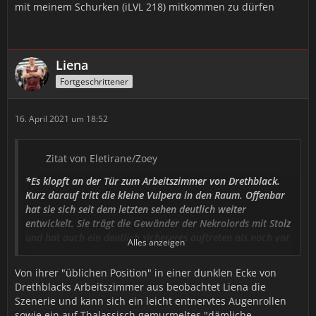
mit meinem Schurken (iLVL 218) mitkommen zu dürfen
Liena
Fortgeschrittener
16. April 2021 um 18:52
Zitat von Eletirane/Zoey
*Es klopft an der Tür zum Arbeitszimmer von Drethblack.
Kurz darauf tritt die kleine Vulpera in den Raum. Offenbar
hat sie sich seit dem letzten sehen deutlich weiter
entwickelt. Sie trägt die Gewänder der Nekrolords mit Stolz
und hat auch ein deutlich sichereres auftreten als noch vor
Alles anzeigen
einiger Zeit. Sie Räuspert sich einmal, und spricht mit der
bekannten tiefen Stimme.*
Von ihrer "üblichen Position" in einer dunklen Ecke von
Drethblacks Arbeitszimmer aus beobachtet Liena die
𝒢𝓊𝓉𝑒𝓃 𝒯𝒶𝑔 𝐻𝑒𝓇𝓇 𝒟𝓇𝑒𝓉𝒽𝒷𝓁𝒶𝒸𝓀. 𝐼𝒸𝒽 𝒽𝒶𝒷𝑒 𝑔𝑒𝒽ö𝓇𝓉 𝒾𝒸𝒽 𝓈𝑜𝓁𝓁 𝒷𝑒𝒾 𝐼𝒽𝓃𝑒𝓃
Szenerie und kann sich ein leicht entnervtes Augenrollen
𝒱𝑜𝓇𝓈𝓉𝑒𝓁𝓁𝒾𝑔 𝓌𝑒𝓇𝒹𝑒𝓃, 𝒹𝒶 𝒾𝒸𝒽 𝒹𝒾𝑒 𝒲𝑒𝓁𝓉 𝓋𝑜𝓇 𝑔𝓇öß𝑒𝓇𝑒𝓃 𝒢𝑒𝒻𝒶𝒽𝓇𝑒𝓃
sowie ein auf Thalassisch gemurmeltes "dämliche