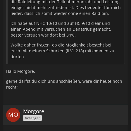
𝒱𝑒𝓇𝒷ü𝓃𝒹𝑒𝓉𝑒𝓃 𝒽𝑒𝒾𝓁𝑒𝓃. 𝒜𝓁𝓁𝑒𝓇𝒹𝒾𝓃𝑔𝓈 𝓉𝓊𝑒 𝒾𝒸𝒽 𝒹𝒾𝑒𝓈 𝓃𝓊𝓇 𝓈𝑒𝓁𝓉𝑒𝓃, 𝒹𝒶 𝒾𝒸𝒽
die Raidleitung mit der Teilnahmeranzahl und Leistung
𝒹𝑒𝓃 𝒲𝒶𝒽𝓃𝓈𝒾𝓃𝓃 𝒾𝓃 𝓂𝒾𝓇 𝓃𝒾𝒸𝒽𝓉 𝓋𝑜𝓁𝓁𝓈𝓉ä𝓃𝒹𝒾𝑔 𝓀𝑜𝓃𝓉𝓇𝑜𝓁𝓁𝒾𝑒𝓇𝑒𝓃 𝓀𝒶𝓃𝓃 𝓊𝓃𝒹
einiger nicht mehr zufrieden ist. Dies bedeutet für mich
𝑒𝓈 𝓈𝑜𝓂𝒾𝓉 𝓏𝓊 𝒰𝓃𝒻ä𝓁𝓁𝑒𝓃 𝓀𝑜𝓂𝓂𝓉 𝒷𝒾𝓈𝓌𝑒𝒾𝓁𝑒𝓃. 𝒟𝒾𝑒𝓈 𝓌ü𝓇𝒹𝑒 𝒾𝒸𝒽 𝑔𝑒𝓇𝓃𝑒
leider, dass ich somit wieder ohne einen Raid bin.
𝓋𝑒𝓇𝓂𝑒𝒾𝒹𝑒𝓃.
Ich habe auf NHC 10/10 und auf HC 9/10 clear und
einen Abend mit Versuchen an Denatrius gemacht,
*Dann senkt sie ein wenig den Kopf, spricht etwas leiser
bester Versuch war dort bei 34%.
weiter, offensichtlich betrübt das sie nicht soviel weiß, wie
sie gerne würde.*
Wollte daher fragen, ob die Möglichkeit besteht bei
euch mit meinem Schurken (iLVL 218) mitkommen zu
𝒜𝓁𝓁𝑒𝓇𝒹𝒾𝓃𝑔𝓈 𝓂𝓊𝓈𝓈 𝒾𝒸𝒽 𝑔𝑒𝓈𝓉𝑒𝒽𝑒𝓃, 𝒹𝒶𝓈 𝒾𝒸𝒽 𝓃𝑜𝒸𝒽 𝓁𝒶𝓃𝑔𝑒 𝓃𝒾𝒸𝒽𝓉 𝒶𝓁𝓁𝑒
dürfen
𝒢𝑒𝒻𝒶𝒽𝓇𝑒𝓃 𝓀𝑒𝓃𝓃𝑒. 𝐼𝒸𝒽 𝒷𝓇ä𝓊𝒸𝒽𝓉𝑒 𝒶𝓁𝓈𝑜... 𝑒𝒾𝓃𝑒 𝑔𝑒𝓌𝒾𝓈𝓈𝑒 𝐸𝒾𝓃𝓌𝑒𝒾𝓈𝓊𝓃𝑔.
𝒜𝒷𝑒𝓇 𝒾𝒸𝒽 𝓀𝒶𝓃𝓃 𝓂𝒾𝒸𝒽 𝓈𝒸𝒽𝓃𝑒𝓁𝓁 𝒶𝓊𝒻 𝓃𝑒𝓊𝑒 𝒮𝒾𝓉𝓊𝒶𝓉𝒾𝑜𝓃𝑒𝓃 𝑒𝒾𝓃𝓈𝓉𝑒𝓁𝓁𝑒𝓃 𝓊𝓃𝒹
𝐵𝑒𝒻𝑒𝒽𝓁𝑒 𝓇𝑒𝒸𝒽𝓉 𝓈𝒸𝒽𝓃𝑒𝓁𝓁 𝓊𝓂𝓈𝑒𝓉𝓏𝑒𝓃. 𝒜𝒷𝑒𝓇 𝒶𝓊𝒸𝒽 𝓈𝑒𝒾 𝒹𝒶𝓏𝓊 𝑔𝑒𝓈𝒶𝑔𝓉,
Hallo Morgore,
𝐵𝑒𝓇𝒾𝒸𝒽𝓉𝑒 𝒶𝓁𝓁𝑒𝒾𝓃𝑒 𝓇𝑒𝒾𝒸𝒽𝑒𝓃 𝓂𝒾𝓇 𝓃𝒾𝒸𝒽𝓉. 𝐼𝒸𝒽 𝒽𝒶𝒷𝑒 𝒹𝒶𝓃𝓃 𝓏𝓌𝒶𝓇 𝑒𝒾𝓃𝑒 𝑔𝓇𝑜𝒷𝑒
gerne darfst du dich uns anschließen, wäre dir heute noch
𝒜𝒽𝓃𝓊𝓃𝑔 𝒹𝑒𝓈𝓈𝑒𝓃 𝓌𝒶𝓈 𝒶𝓊𝒻 𝓂𝒾𝒸𝒽 𝓏𝓊𝓀𝑜𝓂𝓂𝑒𝓃 𝓂𝒶𝑔, 𝒶𝒷𝑒𝓇 𝒾𝒸𝒽 𝓀𝒶𝓃𝓃 𝒾𝓂
recht?
𝒢𝑒𝒻𝑒𝒸𝒽𝓉 𝒹𝑒𝓊𝓉𝓁𝒾𝒸𝒽 𝒷𝑒𝓈𝓈𝑒𝓇 𝓁𝑒𝓇𝓃𝑒𝓃 𝓊𝓃𝒹 𝑒𝒾𝓃𝓅𝓇ä𝑔𝑒𝓃.
*Sie spricht dann wieder mit festerer Stimme und etwas
Hoffnung schwingt in dem Tonfall mit.*
Morgore
𝐼𝒸𝒽 𝓌ü𝓇𝒹𝑒 𝓂𝒾𝒸𝒽 𝓈𝑒𝒽𝓇 𝒻𝓇𝑒𝓊𝑒𝓃, 𝓌𝑒𝓃𝓃 𝒾𝒸𝒽 𝒶𝓃 𝐸𝓊𝓇𝑒𝓇 𝓈𝑒𝒾𝓉𝑒 𝒾𝓃 𝒹𝒾𝑒
Anfänger
𝒮𝒸𝒽𝓁𝒶𝒸𝒽𝓉𝑒𝓃 𝓏𝒾𝑒𝒽𝑒𝓃 𝓀ö𝓃𝓃𝓉𝑒, 𝓊𝓂 𝒹𝒾𝑒𝓈𝑒 𝒲𝑒𝓁𝓉 𝓏𝓊 𝒷𝑒𝓌𝒶𝒽𝓇𝑒𝓃.