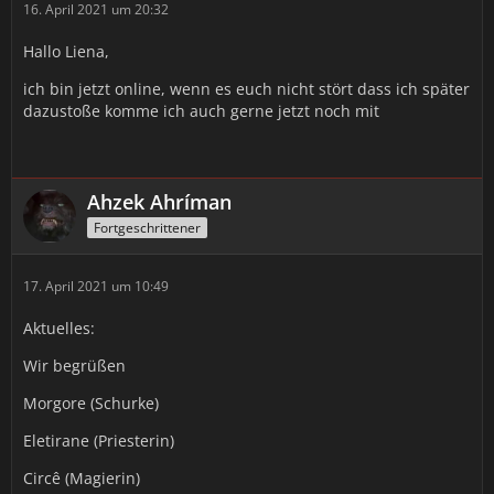
16. April 2021 um 20:32
*Sie salutiert daraufhin und steht still. Wartend auf eine
Antwort. Ihre Atmung ist aber deutlich erhöht. Ist es
Hallo Liena,
Nervosität? Oder doch etwas anderes? Vielleicht der
Wahnsinn der in Ihr Schlummert?*
ich bin jetzt online, wenn es euch nicht stört dass ich später
dazustoße komme ich auch gerne jetzt noch mit
(ooc: Wie gewünscht, eine vollwertige RP-Bewerbung. <3)
Ahzek Ahríman
Fortgeschrittener
17. April 2021 um 10:49
Aktuelles:
Wir begrüßen
Morgore (Schurke)
Eletirane (Priesterin)
Circê (Magierin)