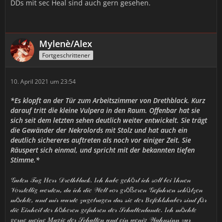
DDs mit sec Heal sind auch gern gesehen.
Mylenè/Alex
Fortgeschrittener
10. April 2021 um 23:54
*Es klopft an der Tür zum Arbeitszimmer von Drethblack. Kurz
darauf tritt die kleine Vulpera in den Raum. Offenbar hat sie
sich seit dem letzten sehen deutlich weiter entwickelt. Sie trägt
die Gewänder der Nekrolords mit Stolz und hat auch ein
deutlich sichereres auftreten als noch vor einiger Zeit. Sie
Räuspert sich einmal, und spricht mit der bekannten tiefen
Stimme.*
𝒢𝓊𝓉𝑒𝓃 𝒯𝒶𝑔 𝐻𝑒𝓇𝓇 𝒟𝓇𝑒𝓉𝒽𝒷𝓁𝒶𝒸𝓀. 𝐼𝒸𝒽 𝒽𝒶𝒷𝑒 𝑔𝑒𝒽ö𝓇𝓉 𝒾𝒸𝒽 𝓈𝑜𝓁𝓁 𝒷𝑒𝒾 𝐼𝒽𝓃𝑒𝓃
𝒱𝑜𝓇𝓈𝓉𝑒𝓁𝓁𝒾𝑔 𝓌𝑒𝓇𝒹𝑒𝓃, 𝒹𝒶 𝒾𝒸𝒽 𝒹𝒾𝑒 𝒲𝑒𝓁𝓉 𝓋𝑜𝓇 𝑔𝓇öß𝑒𝓇𝑒𝓃 𝒢𝑒𝒻𝒶𝒽𝓇𝑒𝓃 𝓈𝒸𝒽ü𝓉𝓏𝑒𝓃
𝓂ö𝒸𝒽𝓉𝑒, 𝓊𝓃𝒹 𝓂𝒾𝓇 𝓌𝓊𝓇𝒹𝑒 𝓏𝓊𝑔𝑒𝓉𝓇𝒶𝑔𝑒𝓃 𝒹𝒶𝓈 𝓈𝒾𝑒 𝒹𝑒𝓇 𝐵𝑒𝒻𝑒𝒽𝓁𝓈𝒽𝒶𝒷𝑒𝓇 𝓈𝒾𝓃𝒹 𝒻ü𝓇
𝒹𝒾𝑒 𝐸𝒾𝓃𝒽𝑒𝒾𝓉 𝒹𝑒𝓇 𝒽ö𝒽𝑒𝓇𝑒𝓃 𝑔𝑒𝒻𝒶𝒽𝓇𝑒𝓃 𝒹𝑒𝓇 𝒮𝒸𝒽𝒶𝓉𝓉𝑒𝓃𝓁𝒶𝓃𝒹𝑒. 𝐼𝒸𝒽 𝓂ö𝒸𝒽𝓉𝑒
𝑔𝑒𝓇𝓃𝑒 𝓂𝑒𝒾𝓃𝑒 𝑀𝒶𝑔𝒾𝑒 𝒹𝑒𝓇 𝒮𝒸𝒽𝒶𝓉𝓉𝑒𝓃 𝓊𝓃𝒹 𝑒𝒾𝓃 𝓌𝑒𝓃𝒾𝑔 𝒲𝒶𝒽𝓃𝓈𝒾𝓃𝓃 𝓏𝓊𝓇