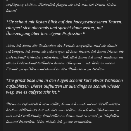
𝓋𝑒𝓇𝒻ü𝑔𝓊𝓃𝑔 𝓈𝓉𝑒𝓁𝓁𝑒𝓃. 𝒮𝒾𝒸𝒽𝑒𝓇𝓁𝒾𝒸𝒽 𝒻𝓇𝒶𝑔𝑒𝓃 𝓈𝒾𝑒 𝓈𝒾𝒸𝒽 𝓌𝒶𝓈 𝒾𝒸𝒽 𝐼𝒽𝓃𝑒𝓃 𝒷𝒾𝑒𝓉𝑒𝓃
𝓀𝒶𝓃𝓃?
*Sie schaut mit festen Blick auf den hochgewachsenen Tauren,
räuspert sich abermals und spricht dann weiter, mit
Überzeugung über Ihre eigene Profession.*
𝒩𝓊𝓃, 𝒾𝒸𝒽 𝓀𝒶𝓃𝓃 𝒹𝒾𝑒 𝒢𝑒𝒹𝒶𝓃𝓀𝑒𝓃 𝒹𝑒𝓇 𝐹𝑒𝒾𝓃𝒹𝑒 𝒶𝓃𝑔𝓇𝑒𝒾𝒻𝑒𝓃 𝓊𝓃𝒹 𝓈𝒾𝑒 𝒹𝒶𝓂𝒾𝓉
𝓈𝒸𝒽ä𝒹𝒾𝑔𝑒𝓃, 𝒾𝒸𝒽 𝓀𝒶𝓃𝓃 𝓈𝒾𝑒 𝓈𝒸𝒽𝓂𝑒𝓇𝓏𝑒𝓃 𝓈𝓅ü𝓇𝑒𝓃 𝓁𝒶𝓈𝓈𝑒𝓃, 𝒾𝒸𝒽 𝓀𝒶𝓃𝓃 𝐼𝒽𝓃𝑒𝓃 𝒹𝒾𝑒
𝐿𝑒𝒷𝑒𝓃𝓈𝓀𝓇𝒶𝒻𝓉 𝓉𝑒𝒾𝓁𝓌𝑒𝒾𝓈𝑒 𝑒𝓃𝓉𝓏𝒾𝑒𝒽𝑒𝓃. 𝒩𝒶𝓉ü𝓇𝓁𝒾𝒸𝒽 𝓀𝒶𝓃𝓃 𝒾𝒸𝒽 𝒶𝓊𝒸𝒽 𝒶𝓃𝒹𝑒𝓇𝑒𝓃 𝒶𝓃
𝒹𝒾𝑒𝓈𝑒𝓇 𝐿𝑒𝒷𝑒𝓃𝓈𝓀𝓇𝒶𝒻𝓉 𝓉𝑒𝒾𝓁𝒽𝒶𝒷𝑒𝓃 𝓁𝒶𝓈𝓈𝑒𝓃. 𝒦𝓊𝓇𝓏𝓊𝓂... 𝒾𝒸𝒽 𝓁𝒾𝑒𝒷𝑒 𝑒𝓈 𝓂𝑒𝒾𝓃𝑒
𝐹𝑒𝒾𝓃𝒹𝑒 𝓏𝓊 𝓆𝓊ä𝓁𝑒𝓃 𝓊𝓃𝒹 𝒹𝒶𝓂𝒾𝓉 𝒾𝓃 𝒹𝑒𝓃 𝒲𝒶𝒽𝓃𝓈𝒾𝓃𝓃 𝓏𝓊 𝓉𝓇𝑒𝒾𝒷𝑒𝓃.
*Sie grinst böse und in den Augen scheint kurz etwas Wahnsinn
aufzublitzen. Dieses aufblitzen ist allerdings so schnell wieder
weg, wie es aufgetaucht ist.*
𝒲𝑒𝓃𝓃 𝑒𝓈 𝑒𝓇𝒻𝑜𝓇𝒹𝑒𝓇𝓁𝒾𝒸𝒽 𝓈𝑒𝒾𝓃 𝓈𝑜𝓁𝓁𝓉𝑒, 𝓀𝒶𝓃𝓃 𝒾𝒸𝒽 𝒶𝓊𝒸𝒽 𝓂𝑒𝒾𝓃𝑒 𝒱𝑒𝓇𝒷ü𝓃𝒹𝑒𝓉𝑒𝓃
𝒽𝑒𝒾𝓁𝑒𝓃. 𝒜𝓁𝓁𝑒𝓇𝒹𝒾𝓃𝑔𝓈 𝓉𝓊𝑒 𝒾𝒸𝒽 𝒹𝒾𝑒𝓈 𝓃𝓊𝓇 𝓈𝑒𝓁𝓉𝑒𝓃, 𝒹𝒶 𝒾𝒸𝒽 𝒹𝑒𝓃 𝒲𝒶𝒽𝓃𝓈𝒾𝓃𝓃 𝒾𝓃
𝓂𝒾𝓇 𝓃𝒾𝒸𝒽𝓉 𝓋𝑜𝓁𝓁𝓈𝓉ä𝓃𝒹𝒾𝑔 𝓀𝑜𝓃𝓉𝓇𝑜𝓁𝓁𝒾𝑒𝓇𝑒𝓃 𝓀𝒶𝓃𝓃 𝓊𝓃𝒹 𝑒𝓈 𝓈𝑜𝓂𝒾𝓉 𝓏𝓊 𝒰𝓃𝒻ä𝓁𝓁𝑒𝓃
𝓀𝑜𝓂𝓂𝓉 𝒷𝒾𝓈𝓌𝑒𝒾𝓁𝑒𝓃. 𝒟𝒾𝑒𝓈 𝓌ü𝓇𝒹𝑒 𝒾𝒸𝒽 𝑔𝑒𝓇𝓃𝑒 𝓋𝑒𝓇𝓂𝑒𝒾𝒹𝑒𝓃.