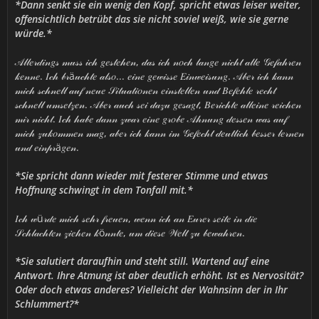
*Dann senkt sie ein wenig den Kopf, spricht etwas leiser weiter,
offensichtlich betrübt das sie nicht soviel weiß, wie sie gerne
würde.*
𝒜𝓁𝓁𝑒𝓇𝒹𝒾𝓃𝑔𝓈 𝓂𝓊𝓈𝓈 𝒾𝒸𝒽 𝑔𝑒𝓈𝓉𝑒𝒽𝑒𝓃, 𝒹𝒶𝓈 𝒾𝒸𝒽 𝓃𝑜𝒸𝒽 𝓁𝒶𝓃𝑔𝑒 𝓃𝒾𝒸𝒽𝓉 𝒶𝓁𝓁𝑒 𝒢𝑒𝒻𝒶𝒽𝓇𝑒𝓃
𝓀𝑒𝓃𝓃𝑒. 𝐼𝒸𝒽 𝒷𝓇ä𝓊𝒸𝒽𝓉𝑒 𝒶𝓁𝓈𝑜... 𝑒𝒾𝓃𝑒 𝑔𝑒𝓌𝒾𝓈𝓈𝑒 𝐸𝒾𝓃𝓌𝑒𝒾𝓈𝓊𝓃𝑔. 𝒜𝒷𝑒𝓇 𝒾𝒸𝒽 𝓀𝒶𝓃𝓃
𝓂𝒾𝒸𝒽 𝓈𝒸𝒽𝓃𝑒𝓁𝓁 𝒶𝓊𝒻 𝓃𝑒𝓊𝑒 𝒮𝒾𝓉𝓊𝒶𝓉𝒾𝑜𝓃𝑒𝓃 𝑒𝒾𝓃𝓈𝓉𝑒𝓁𝓁𝑒𝓃 𝓊𝓃𝒹 𝐵𝑒𝒻𝑒𝒽𝓁𝑒 𝓇𝑒𝒸𝒽𝓉
𝓈𝒸𝒽𝓃𝑒𝓁𝓁 𝓊𝓂𝓈𝑒𝓉𝓏𝑒𝓃. 𝒜𝒷𝑒𝓇 𝒶𝓊𝒸𝒽 𝓈𝑒𝒾 𝒹𝒶𝓏𝓊 𝑔𝑒𝓈𝒶𝑔𝓉, 𝐵𝑒𝓇𝒾𝒸𝒽𝓉𝑒 𝒶𝓁𝓁𝑒𝒾𝓃𝑒 𝓇𝑒𝒾𝒸𝒽𝑒𝓃
𝓂𝒾𝓇 𝓃𝒾𝒸𝒽𝓉. 𝐼𝒸𝒽 𝒽𝒶𝒷𝑒 𝒹𝒶𝓃𝓃 𝓏𝓌𝒶𝓇 𝑒𝒾𝓃𝑒 𝑔𝓇𝑜𝒷𝑒 𝒜𝒽𝓃𝓊𝓃𝑔 𝒹𝑒𝓈𝓈𝑒𝓃 𝓌𝒶𝓈 𝒶𝓊𝒻
𝓂𝒾𝒸𝒽 𝓏𝓊𝓀𝑜𝓂𝓂𝑒𝓃 𝓂𝒶𝑔, 𝒶𝒷𝑒𝓇 𝒾𝒸𝒽 𝓀𝒶𝓃𝓃 𝒾𝓂 𝒢𝑒𝒻𝑒𝒸𝒽𝓉 𝒹𝑒𝓊𝓉𝓁𝒾𝒸𝒽 𝒷𝑒𝓈𝓈𝑒𝓇 𝓁𝑒𝓇𝓃𝑒𝓃
𝓊𝓃𝒹 𝑒𝒾𝓃𝓅𝓇ä𝑔𝑒𝓃.
*Sie spricht dann wieder mit festerer Stimme und etwas
Hoffnung schwingt in dem Tonfall mit.*
𝐼𝒸𝒽 𝓌ü𝓇𝒹𝑒 𝓂𝒾𝒸𝒽 𝓈𝑒𝒽𝓇 𝒻𝓇𝑒𝓊𝑒𝓃, 𝓌𝑒𝓃𝓃 𝒾𝒸𝒽 𝒶𝓃 𝐸𝓊𝓇𝑒𝓇 𝓈𝑒𝒾𝓉𝑒 𝒾𝓃 𝒹𝒾𝑒
𝒮𝒸𝒽𝓁𝒶𝒸𝒽𝓉𝑒𝓃 𝓏𝒾𝑒𝒽𝑒𝓃 𝓀ö𝓃𝓃𝓉𝑒, 𝓊𝓂 𝒹𝒾𝑒𝓈𝑒 𝒲𝑒𝓁𝓉 𝓏𝓊 𝒷𝑒𝓌𝒶𝒽𝓇𝑒𝓃.
*Sie salutiert daraufhin und steht still. Wartend auf eine
Antwort. Ihre Atmung ist aber deutlich erhöht. Ist es Nervosität?
Oder doch etwas anderes? Vielleicht der Wahnsinn der in Ihr
Schlummert?*