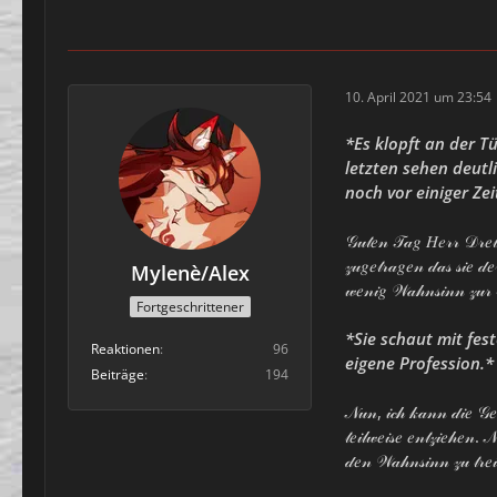
10. April 2021 um 23:54
*Es klopft an der T
letzten sehen deutl
noch vor einiger Ze
𝒢𝓊𝓉𝑒𝓃 𝒯𝒶𝑔 𝐻𝑒𝓇𝓇 𝒟𝓇𝑒𝓉𝒽
𝓏𝓊𝑔𝑒𝓉𝓇𝒶𝑔𝑒𝓃 𝒹𝒶𝓈 𝓈𝒾𝑒 𝒹
Mylenè/Alex
𝓌𝑒𝓃𝒾𝑔 𝒲𝒶𝒽𝓃𝓈𝒾𝓃𝓃 𝓏𝓊𝓇 𝓋𝑒
Fortgeschrittener
*Sie schaut mit fes
Reaktionen
96
eigene Profession.*
Beiträge
194
𝒩𝓊𝓃, 𝒾𝒸𝒽 𝓀𝒶𝓃𝓃 𝒹𝒾𝑒 𝒢𝑒𝒹
𝓉𝑒𝒾𝓁𝓌𝑒𝒾𝓈𝑒 𝑒𝓃𝓉𝓏𝒾𝑒𝒽𝑒𝓃. 
𝒹𝑒𝓃 𝒲𝒶𝒽𝓃𝓈𝒾𝓃𝓃 𝓏𝓊 𝓉𝓇𝑒