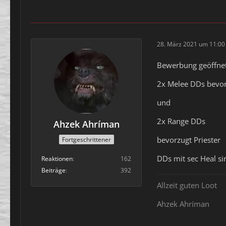
28. März 2021 um 11:00
Bewerbung geöffnet
2x Melee DDs bevo
und
2x Range DDs
Ahzek Ahríman
bevorzugt Priester
Fortgeschrittener
DDs mit sec Heal si
Reaktionen
162
Beiträge
392
Allzeit guten Loot
Ahzek Ahríman