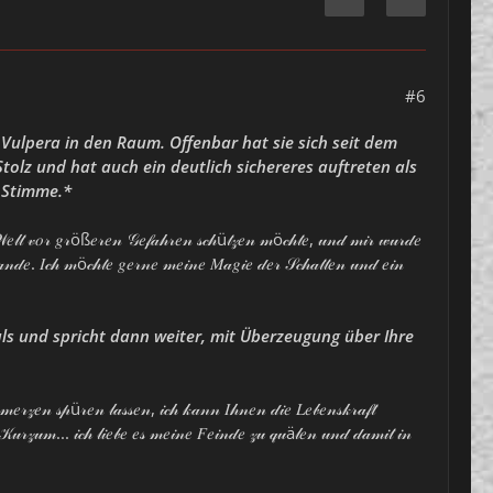
#6
 Vulpera in den Raum. Offenbar hat sie sich seit dem
Stolz und hat auch ein deutlich sichereres auftreten als
n Stimme.*
𝒾𝑒 𝒲𝑒𝓁𝓉 𝓋𝑜𝓇 𝑔𝓇öß𝑒𝓇𝑒𝓃 𝒢𝑒𝒻𝒶𝒽𝓇𝑒𝓃 𝓈𝒸𝒽ü𝓉𝓏𝑒𝓃 𝓂ö𝒸𝒽𝓉𝑒, 𝓊𝓃𝒹 𝓂𝒾𝓇 𝓌𝓊𝓇𝒹𝑒
𝓃𝓁𝒶𝓃𝒹𝑒. 𝐼𝒸𝒽 𝓂ö𝒸𝒽𝓉𝑒 𝑔𝑒𝓇𝓃𝑒 𝓂𝑒𝒾𝓃𝑒 𝑀𝒶𝑔𝒾𝑒 𝒹𝑒𝓇 𝒮𝒸𝒽𝒶𝓉𝓉𝑒𝓃 𝓊𝓃𝒹 𝑒𝒾𝓃
ls und spricht dann weiter, mit Überzeugung über Ihre
𝑒𝓇𝓏𝑒𝓃 𝓈𝓅ü𝓇𝑒𝓃 𝓁𝒶𝓈𝓈𝑒𝓃, 𝒾𝒸𝒽 𝓀𝒶𝓃𝓃 𝐼𝒽𝓃𝑒𝓃 𝒹𝒾𝑒 𝐿𝑒𝒷𝑒𝓃𝓈𝓀𝓇𝒶𝒻𝓉
𝓃. 𝒦𝓊𝓇𝓏𝓊𝓂... 𝒾𝒸𝒽 𝓁𝒾𝑒𝒷𝑒 𝑒𝓈 𝓂𝑒𝒾𝓃𝑒 𝐹𝑒𝒾𝓃𝒹𝑒 𝓏𝓊 𝓆𝓊ä𝓁𝑒𝓃 𝓊𝓃𝒹 𝒹𝒶𝓂𝒾𝓉 𝒾𝓃