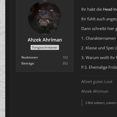
Ihr habt die
Head In
Ihr fühlt euch ange
Dann schreibt hier 
1. Charakternamen u
Ahzek Ahríman
2. Klasse und Spec 
Fortgeschrittener
3. Warum wollt Ihr 
Reaktionen
162
Beiträge
392
P.S. Ehemalige Fri
Allzeit guten Loot
Ahzek Ahríman
3 Mal editiert, zuletzt