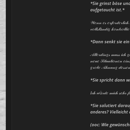
*Sie grinst böse un
aufgetaucht ist.*
𝒲𝑒𝓃𝓃 𝑒𝓈 𝑒𝓇𝒻𝑜𝓇𝒹𝑒𝓇𝓁𝒾𝒸𝒽 
𝓋𝑜𝓁𝓁𝓈𝓉ä𝓃𝒹𝒾𝑔 𝓀𝑜𝓃𝓉𝓇𝑜𝓁
*Dann senkt sie ein 
𝒜𝓁𝓁𝑒𝓇𝒹𝒾𝓃𝑔𝓈 𝓂𝓊𝓈𝓈 𝒾𝒸𝒽 𝑔
𝓃𝑒𝓊𝑒 𝒮𝒾𝓉𝓊𝒶𝓉𝒾𝑜𝓃𝑒𝓃 𝑒𝒾𝓃
𝑔𝓇𝑜𝒷𝑒 𝒜𝒽𝓃𝓊𝓃𝑔 𝒹𝑒𝓈𝓈𝑒𝓃
*Sie spricht dann w
𝐼𝒸𝒽 𝓌ü𝓇𝒹𝑒 𝓂𝒾𝒸𝒽 𝓈𝑒𝒽𝓇 𝒻
*Sie salutiert dara
anderes? Vielleicht
(ooc: Wie gewünscht