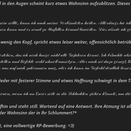
d in den Augen scheint kurz etwas Wahnsinn aufzublitzen. Dieses a
𝓈𝑒𝒾𝓃 𝓈𝑜𝓁𝓁𝓉𝑒, 𝓀𝒶𝓃𝓃 𝒾𝒸𝒽 𝒶𝓊𝒸𝒽 𝓂𝑒𝒾𝓃𝑒 𝒱𝑒𝓇𝒷ü𝓃𝒹𝑒𝓉𝑒𝓃 𝒽𝑒𝒾𝓁𝑒𝓃. 𝒜𝓁𝓁𝑒𝓇𝒹𝒾𝓃𝑔𝓈 𝓉𝓊𝑒 𝒾𝒸
𝒾𝑒𝓇𝑒𝓃 𝓀𝒶𝓃𝓃 𝓊𝓃𝒹 𝑒𝓈 𝓈𝑜𝓂𝒾𝓉 𝓏𝓊 𝒰𝓃𝒻ä𝓁𝓁𝑒𝓃 𝓀𝑜𝓂𝓂𝓉 𝒷𝒾𝓈𝓌𝑒𝒾𝓁𝑒𝓃. 𝒟𝒾𝑒𝓈 𝓌ü𝓇𝒹𝑒 𝒾𝒸𝒽 𝑔
wenig den Kopf, spricht etwas leiser weiter, offensichtlich betrüb
𝑒𝓈𝓉𝑒𝒽𝑒𝓃, 𝒹𝒶𝓈 𝒾𝒸𝒽 𝓃𝑜𝒸𝒽 𝓁𝒶𝓃𝑔𝑒 𝓃𝒾𝒸𝒽𝓉 𝒶𝓁𝓁𝑒 𝒢𝑒𝒻𝒶𝒽𝓇𝑒𝓃 𝓀𝑒𝓃𝓃𝑒. 𝐼𝒸𝒽 𝒷𝓇ä𝓊𝒸𝒽𝓉𝑒 𝒶𝓁𝓈
𝓉𝑒𝓁𝓁𝑒𝓃 𝓊𝓃𝒹 𝐵𝑒𝒻𝑒𝒽𝓁𝑒 𝓇𝑒𝒸𝒽𝓉 𝓈𝒸𝒽𝓃𝑒𝓁𝓁 𝓊𝓂𝓈𝑒𝓉𝓏𝑒𝓃. 𝒜𝒷𝑒𝓇 𝒶𝓊𝒸𝒽 𝓈𝑒𝒾 𝒹𝒶𝓏𝓊 𝑔𝑒𝓈𝒶𝑔𝓉, 𝐵
 𝓌𝒶𝓈 𝒶𝓊𝒻 𝓂𝒾𝒸𝒽 𝓏𝓊𝓀𝑜𝓂𝓂𝑒𝓃 𝓂𝒶𝑔, 𝒶𝒷𝑒𝓇 𝒾𝒸𝒽 𝓀𝒶𝓃𝓃 𝒾𝓂 𝒢𝑒𝒻𝑒𝒸𝒽𝓉 𝒹𝑒𝓊𝓉𝓁𝒾𝒸𝒽 𝒷𝑒𝓈𝓈𝑒
ieder mit festerer Stimme und etwas Hoffnung schwingt in dem To
𝓇𝑒𝓊𝑒𝓃, 𝓌𝑒𝓃𝓃 𝒾𝒸𝒽 𝒶𝓃 𝐸𝓊𝓇𝑒𝓇 𝓈𝑒𝒾𝓉𝑒 𝒾𝓃 𝒹𝒾𝑒 𝒮𝒸𝒽𝓁𝒶𝒸𝒽𝓉𝑒𝓃 𝓏𝒾𝑒𝒽𝑒𝓃 𝓀ö𝓃𝓃𝓉𝑒, 𝓊𝓂 𝒹𝒾
ufhin und steht still. Wartend auf eine Antwort. Ihre Atmung ist a
 der Wahnsinn der in Ihr Schlummert?*
, eine vollwertige RP-Bewerbung. <3)