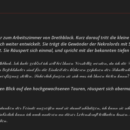
ür zum Arbeitszimmer von Drethblack. Kurz darauf tritt die kleine
ich weiter entwickelt. Sie trägt die Gewänder der Nekrolords mit 
it. Sie Räuspert sich einmal, und spricht mit der bekannten tiefe
𝒷𝓁𝒶𝒸𝓀. 𝐼𝒸𝒽 𝒽𝒶𝒷𝑒 𝑔𝑒𝒽ö𝓇𝓉 𝒾𝒸𝒽 𝓈𝑜𝓁𝓁 𝒷𝑒𝒾 𝐼𝒽𝓃𝑒𝓃 𝒱𝑜𝓇𝓈𝓉𝑒𝓁𝓁𝒾𝑔 𝓌𝑒𝓇𝒹𝑒𝓃, 𝒹𝒶 𝒾𝒸𝒽 𝒹
𝓇 𝐵𝑒𝒻𝑒𝒽𝓁𝓈𝒽𝒶𝒷𝑒𝓇 𝓈𝒾𝓃𝒹 𝒻ü𝓇 𝒹𝒾𝑒 𝐸𝒾𝓃𝒽𝑒𝒾𝓉 𝒹𝑒𝓇 𝒽ö𝒽𝑒𝓇𝑒𝓃 𝑔𝑒𝒻𝒶𝒽𝓇𝑒𝓃 𝒹𝑒𝓇 𝒮𝒸𝒽𝒶𝓉𝓉𝑒
𝓇𝒻ü𝑔𝓊𝓃𝑔 𝓈𝓉𝑒𝓁𝓁𝑒𝓃. 𝒮𝒾𝒸𝒽𝑒𝓇𝓁𝒾𝒸𝒽 𝒻𝓇𝒶𝑔𝑒𝓃 𝓈𝒾𝑒 𝓈𝒾𝒸𝒽 𝓌𝒶𝓈 𝒾𝒸𝒽 𝐼𝒽𝓃𝑒𝓃 𝒷𝒾𝑒𝓉𝑒𝓃 𝓀𝒶𝓃𝓃?
ten Blick auf den hochgewachsenen Tauren, räuspert sich aberma
𝒶𝓃𝓀𝑒𝓃 𝒹𝑒𝓇 𝐹𝑒𝒾𝓃𝒹𝑒 𝒶𝓃𝑔𝓇𝑒𝒾𝒻𝑒𝓃 𝓊𝓃𝒹 𝓈𝒾𝑒 𝒹𝒶𝓂𝒾𝓉 𝓈𝒸𝒽ä𝒹𝒾𝑔𝑒𝓃, 𝒾𝒸𝒽 𝓀𝒶𝓃𝓃 𝓈𝒾𝑒 𝓈𝒸𝒽
𝒩𝒶𝓉ü𝓇𝓁𝒾𝒸𝒽 𝓀𝒶𝓃𝓃 𝒾𝒸𝒽 𝒶𝓊𝒸𝒽 𝒶𝓃𝒹𝑒𝓇𝑒𝓃 𝒶𝓃 𝒹𝒾𝑒𝓈𝑒𝓇 𝐿𝑒𝒷𝑒𝓃𝓈𝓀𝓇𝒶𝒻𝓉 𝓉𝑒𝒾𝓁𝒽𝒶𝒷𝑒𝓃 𝓁𝒶𝓈𝓈
𝒷𝑒𝓃.