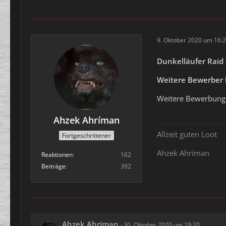
9. Oktober 2020 um 16:
Dunkelläufer Raid a
Weitere Bewerber 
Weitere Bewerbunge
Ahzek Ahríman
Allzeit guten Loot
Fortgeschrittener
Ahzek Ahríman
Reaktionen
162
Beiträge
392
Ahzek Ahríman
30. Oktober 2020 um 19:20