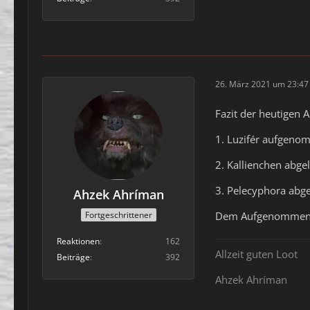
26. März 2021 um 23:47
Fazit der heutigen
1. Luzifér aufgeno
2. Kallienchen abge
3. Pelecyphora abg
Ahzek Ahríman
Dem Aufgenommen He
Fortgeschrittener
Reaktionen
162
Allzeit guten Loot
Beiträge
392
Ahzek Ahríman