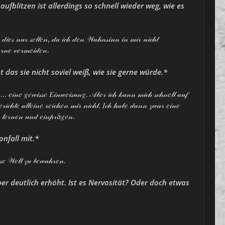
ufblitzen ist allerdings so schnell wieder weg, wie es
 𝒹𝒾𝑒𝓈 𝓃𝓊𝓇 𝓈𝑒𝓁𝓉𝑒𝓃, 𝒹𝒶 𝒾𝒸𝒽 𝒹𝑒𝓃 𝒲𝒶𝒽𝓃𝓈𝒾𝓃𝓃 𝒾𝓃 𝓂𝒾𝓇 𝓃𝒾𝒸𝒽𝓉
𝑒𝓇𝓃𝑒 𝓋𝑒𝓇𝓂𝑒𝒾𝒹𝑒𝓃.
t das sie nicht soviel weiß, wie sie gerne würde.*
𝑜... 𝑒𝒾𝓃𝑒 𝑔𝑒𝓌𝒾𝓈𝓈𝑒 𝐸𝒾𝓃𝓌𝑒𝒾𝓈𝓊𝓃𝑔. 𝒜𝒷𝑒𝓇 𝒾𝒸𝒽 𝓀𝒶𝓃𝓃 𝓂𝒾𝒸𝒽 𝓈𝒸𝒽𝓃𝑒𝓁𝓁 𝒶𝓊𝒻
𝓇𝒾𝒸𝒽𝓉𝑒 𝒶𝓁𝓁𝑒𝒾𝓃𝑒 𝓇𝑒𝒾𝒸𝒽𝑒𝓃 𝓂𝒾𝓇 𝓃𝒾𝒸𝒽𝓉. 𝐼𝒸𝒽 𝒽𝒶𝒷𝑒 𝒹𝒶𝓃𝓃 𝓏𝓌𝒶𝓇 𝑒𝒾𝓃𝑒
𝓇 𝓁𝑒𝓇𝓃𝑒𝓃 𝓊𝓃𝒹 𝑒𝒾𝓃𝓅𝓇ä𝑔𝑒𝓃.
nfall mit.*
𝓈𝑒 𝒲𝑒𝓁𝓉 𝓏𝓊 𝒷𝑒𝓌𝒶𝒽𝓇𝑒𝓃.
ber deutlich erhöht. Ist es Nervosität? Oder doch etwas