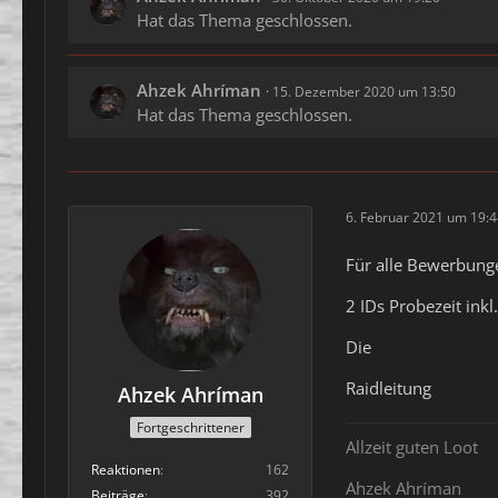
Hat das Thema geschlossen.
Ahzek Ahríman
15. Dezember 2020 um 13:50
Hat das Thema geschlossen.
6. Februar 2021 um 19:
Für alle Bewerbungen
2 IDs Probezeit in
Die
Raidleitung
Ahzek Ahríman
Fortgeschrittener
Allzeit guten Loot
Reaktionen
162
Ahzek Ahríman
Beiträge
392