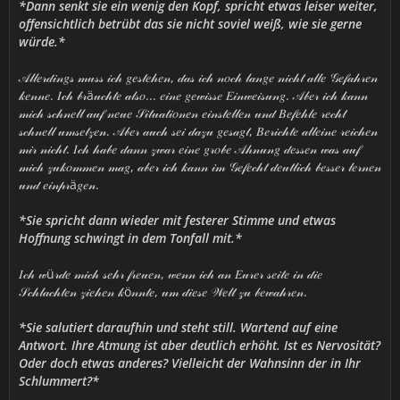
*Dann senkt sie ein wenig den Kopf, spricht etwas leiser weiter,
offensichtlich betrübt das sie nicht soviel weiß, wie sie gerne
würde.*
𝒜𝓁𝓁𝑒𝓇𝒹𝒾𝓃𝑔𝓈 𝓂𝓊𝓈𝓈 𝒾𝒸𝒽 𝑔𝑒𝓈𝓉𝑒𝒽𝑒𝓃, 𝒹𝒶𝓈 𝒾𝒸𝒽 𝓃𝑜𝒸𝒽 𝓁𝒶𝓃𝑔𝑒 𝓃𝒾𝒸𝒽𝓉 𝒶𝓁𝓁𝑒 𝒢𝑒𝒻𝒶𝒽𝓇𝑒𝓃
𝓀𝑒𝓃𝓃𝑒. 𝐼𝒸𝒽 𝒷𝓇ä𝓊𝒸𝒽𝓉𝑒 𝒶𝓁𝓈𝑜... 𝑒𝒾𝓃𝑒 𝑔𝑒𝓌𝒾𝓈𝓈𝑒 𝐸𝒾𝓃𝓌𝑒𝒾𝓈𝓊𝓃𝑔. 𝒜𝒷𝑒𝓇 𝒾𝒸𝒽 𝓀𝒶𝓃𝓃
𝓂𝒾𝒸𝒽 𝓈𝒸𝒽𝓃𝑒𝓁𝓁 𝒶𝓊𝒻 𝓃𝑒𝓊𝑒 𝒮𝒾𝓉𝓊𝒶𝓉𝒾𝑜𝓃𝑒𝓃 𝑒𝒾𝓃𝓈𝓉𝑒𝓁𝓁𝑒𝓃 𝓊𝓃𝒹 𝐵𝑒𝒻𝑒𝒽𝓁𝑒 𝓇𝑒𝒸𝒽𝓉
𝓈𝒸𝒽𝓃𝑒𝓁𝓁 𝓊𝓂𝓈𝑒𝓉𝓏𝑒𝓃. 𝒜𝒷𝑒𝓇 𝒶𝓊𝒸𝒽 𝓈𝑒𝒾 𝒹𝒶𝓏𝓊 𝑔𝑒𝓈𝒶𝑔𝓉, 𝐵𝑒𝓇𝒾𝒸𝒽𝓉𝑒 𝒶𝓁𝓁𝑒𝒾𝓃𝑒 𝓇𝑒𝒾𝒸𝒽𝑒𝓃
𝓂𝒾𝓇 𝓃𝒾𝒸𝒽𝓉. 𝐼𝒸𝒽 𝒽𝒶𝒷𝑒 𝒹𝒶𝓃𝓃 𝓏𝓌𝒶𝓇 𝑒𝒾𝓃𝑒 𝑔𝓇𝑜𝒷𝑒 𝒜𝒽𝓃𝓊𝓃𝑔 𝒹𝑒𝓈𝓈𝑒𝓃 𝓌𝒶𝓈 𝒶𝓊𝒻
𝓂𝒾𝒸𝒽 𝓏𝓊𝓀𝑜𝓂𝓂𝑒𝓃 𝓂𝒶𝑔, 𝒶𝒷𝑒𝓇 𝒾𝒸𝒽 𝓀𝒶𝓃𝓃 𝒾𝓂 𝒢𝑒𝒻𝑒𝒸𝒽𝓉 𝒹𝑒𝓊𝓉𝓁𝒾𝒸𝒽 𝒷𝑒𝓈𝓈𝑒𝓇 𝓁𝑒𝓇𝓃𝑒𝓃
𝓊𝓃𝒹 𝑒𝒾𝓃𝓅𝓇ä𝑔𝑒𝓃.
*Sie spricht dann wieder mit festerer Stimme und etwas
Hoffnung schwingt in dem Tonfall mit.*
𝐼𝒸𝒽 𝓌ü𝓇𝒹𝑒 𝓂𝒾𝒸𝒽 𝓈𝑒𝒽𝓇 𝒻𝓇𝑒𝓊𝑒𝓃, 𝓌𝑒𝓃𝓃 𝒾𝒸𝒽 𝒶𝓃 𝐸𝓊𝓇𝑒𝓇 𝓈𝑒𝒾𝓉𝑒 𝒾𝓃 𝒹𝒾𝑒
𝒮𝒸𝒽𝓁𝒶𝒸𝒽𝓉𝑒𝓃 𝓏𝒾𝑒𝒽𝑒𝓃 𝓀ö𝓃𝓃𝓉𝑒, 𝓊𝓂 𝒹𝒾𝑒𝓈𝑒 𝒲𝑒𝓁𝓉 𝓏𝓊 𝒷𝑒𝓌𝒶𝒽𝓇𝑒𝓃.
*Sie salutiert daraufhin und steht still. Wartend auf eine
Antwort. Ihre Atmung ist aber deutlich erhöht. Ist es Nervosität?
Oder doch etwas anderes? Vielleicht der Wahnsinn der in Ihr
Schlummert?*