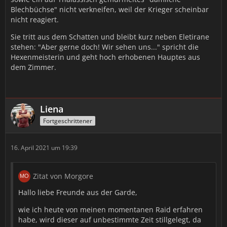
𝓈𝒸𝒽ü𝓉𝓏𝑒𝓃 𝓂ö𝒸𝒽𝓉𝑒, 𝓊𝓃𝒹 𝓂𝒾𝓇 𝓌𝓊𝓇𝒹𝑒 𝓏𝓊𝑔𝑒𝓉𝓇𝒶𝑔𝑒𝓃 𝒹𝒶𝓈 𝓈𝒾𝑒 𝒹𝑒𝓇
Blechbüchse" nicht verkneifen, weil der Krieger scheinbar
𝐵𝑒𝒻𝑒𝒽𝓁𝓈𝒽𝒶𝒷𝑒𝓇 𝓈𝒾𝓃𝒹 𝒻ü𝓇 𝒹𝒾𝑒 𝐸𝒾𝓃𝒽𝑒𝒾𝓉 𝒹𝑒𝓇 𝒽ö𝒽𝑒𝓇𝑒𝓃 𝑔𝑒𝒻𝒶𝒽𝓇𝑒𝓃 𝒹𝑒𝓇
nicht reagiert.
𝒮𝒸𝒽𝒶𝓉𝓉𝑒𝓃𝓁𝒶𝓃𝒹𝑒. 𝐼𝒸𝒽 𝓂ö𝒸𝒽𝓉𝑒 𝑔𝑒𝓇𝓃𝑒 𝓂𝑒𝒾𝓃𝑒 𝑀𝒶𝑔𝒾𝑒 𝒹𝑒𝓇 𝒮𝒸𝒽𝒶𝓉𝓉𝑒𝓃 𝓊𝓃𝒹
𝑒𝒾𝓃 𝓌𝑒𝓃𝒾𝑔 𝒲𝒶𝒽𝓃𝓈𝒾𝓃𝓃 𝓏𝓊𝓇 𝓋𝑒𝓇𝒻ü𝑔𝓊𝓃𝑔 𝓈𝓉𝑒𝓁𝓁𝑒𝓃. 𝒮𝒾𝒸𝒽𝑒𝓇𝓁𝒾𝒸𝒽 𝒻𝓇𝒶𝑔𝑒𝓃 𝓈𝒾𝑒
Sie tritt aus dem Schatten und bleibt kurz neben Eletirane
𝓈𝒾𝒸𝒽 𝓌𝒶𝓈 𝒾𝒸𝒽 𝐼𝒽𝓃𝑒𝓃 𝒷𝒾𝑒𝓉𝑒𝓃 𝓀𝒶𝓃𝓃?
stehen: "Aber gerne doch! Wir sehen uns..." spricht die
Hexenmeisterin und geht hoch erhobenen Hauptes aus
*Sie schaut mit festen Blick auf den hochgewachsenen
dem Zimmer.
Tauren, räuspert sich abermals und spricht dann weiter,
mit Überzeugung über Ihre eigene Profession.*
𝒩𝓊𝓃, 𝒾𝒸𝒽 𝓀𝒶𝓃𝓃 𝒹𝒾𝑒 𝒢𝑒𝒹𝒶𝓃𝓀𝑒𝓃 𝒹𝑒𝓇 𝐹𝑒𝒾𝓃𝒹𝑒 𝒶𝓃𝑔𝓇𝑒𝒾𝒻𝑒𝓃 𝓊𝓃𝒹 𝓈𝒾𝑒 𝒹𝒶𝓂𝒾𝓉
Liena
𝓈𝒸𝒽ä𝒹𝒾𝑔𝑒𝓃, 𝒾𝒸𝒽 𝓀𝒶𝓃𝓃 𝓈𝒾𝑒 𝓈𝒸𝒽𝓂𝑒𝓇𝓏𝑒𝓃 𝓈𝓅ü𝓇𝑒𝓃 𝓁𝒶𝓈𝓈𝑒𝓃, 𝒾𝒸𝒽 𝓀𝒶𝓃𝓃
Fortgeschrittener
𝐼𝒽𝓃𝑒𝓃 𝒹𝒾𝑒 𝐿𝑒𝒷𝑒𝓃𝓈𝓀𝓇𝒶𝒻𝓉 𝓉𝑒𝒾𝓁𝓌𝑒𝒾𝓈𝑒 𝑒𝓃𝓉𝓏𝒾𝑒𝒽𝑒𝓃. 𝒩𝒶𝓉ü𝓇𝓁𝒾𝒸𝒽 𝓀𝒶𝓃𝓃 𝒾𝒸𝒽
𝒶𝓊𝒸𝒽 𝒶𝓃𝒹𝑒𝓇𝑒𝓃 𝒶𝓃 𝒹𝒾𝑒𝓈𝑒𝓇 𝐿𝑒𝒷𝑒𝓃𝓈𝓀𝓇𝒶𝒻𝓉 𝓉𝑒𝒾𝓁𝒽𝒶𝒷𝑒𝓃 𝓁𝒶𝓈𝓈𝑒𝓃. 𝒦𝓊𝓇𝓏𝓊𝓂...
𝒾𝒸𝒽 𝓁𝒾𝑒𝒷𝑒 𝑒𝓈 𝓂𝑒𝒾𝓃𝑒 𝐹𝑒𝒾𝓃𝒹𝑒 𝓏𝓊 𝓆𝓊ä𝓁𝑒𝓃 𝓊𝓃𝒹 𝒹𝒶𝓂𝒾𝓉 𝒾𝓃 𝒹𝑒𝓃 𝒲𝒶𝒽𝓃𝓈𝒾𝓃𝓃
16. April 2021 um 19:39
𝓏𝓊 𝓉𝓇𝑒𝒾𝒷𝑒𝓃.
Zitat von Morgore
*Sie grinst böse und in den Augen scheint kurz etwas
Wahnsinn aufzublitzen. Dieses aufblitzen ist allerdings so
Hallo liebe Freunde aus der Garde,
schnell wieder weg, wie es aufgetaucht ist.*
wie ich heute von meinen momentanen Raid erfahren
𝒲𝑒𝓃𝓃 𝑒𝓈 𝑒𝓇𝒻𝑜𝓇𝒹𝑒𝓇𝓁𝒾𝒸𝒽 𝓈𝑒𝒾𝓃 𝓈𝑜𝓁𝓁𝓉𝑒, 𝓀𝒶𝓃𝓃 𝒾𝒸𝒽 𝒶𝓊𝒸𝒽 𝓂𝑒𝒾𝓃𝑒
habe, wird dieser auf unbestimmte Zeit stillgelegt, da