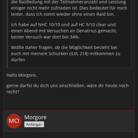
𝒱𝑒𝓇𝒷ü𝓃𝒹𝑒𝓉𝑒𝓃 𝒽𝑒𝒾𝓁𝑒𝓃. 𝒜𝓁𝓁𝑒𝓇𝒹𝒾𝓃𝑔𝓈 𝓉𝓊𝑒 𝒾𝒸𝒽 𝒹𝒾𝑒𝓈 𝓃𝓊𝓇 𝓈𝑒𝓁𝓉𝑒𝓃, 𝒹𝒶 𝒾𝒸𝒽
die Raidleitung mit der Teilnahmeranzahl und Leistung
𝒹𝑒𝓃 𝒲𝒶𝒽𝓃𝓈𝒾𝓃𝓃 𝒾𝓃 𝓂𝒾𝓇 𝓃𝒾𝒸𝒽𝓉 𝓋𝑜𝓁𝓁𝓈𝓉ä𝓃𝒹𝒾𝑔 𝓀𝑜𝓃𝓉𝓇𝑜𝓁𝓁𝒾𝑒𝓇𝑒𝓃 𝓀𝒶𝓃𝓃 𝓊𝓃𝒹
einiger nicht mehr zufrieden ist. Dies bedeutet für mich
𝑒𝓈 𝓈𝑜𝓂𝒾𝓉 𝓏𝓊 𝒰𝓃𝒻ä𝓁𝓁𝑒𝓃 𝓀𝑜𝓂𝓂𝓉 𝒷𝒾𝓈𝓌𝑒𝒾𝓁𝑒𝓃. 𝒟𝒾𝑒𝓈 𝓌ü𝓇𝒹𝑒 𝒾𝒸𝒽 𝑔𝑒𝓇𝓃𝑒
leider, dass ich somit wieder ohne einen Raid bin.
𝓋𝑒𝓇𝓂𝑒𝒾𝒹𝑒𝓃.
Ich habe auf NHC 10/10 und auf HC 9/10 clear und
einen Abend mit Versuchen an Denatrius gemacht,
*Dann senkt sie ein wenig den Kopf, spricht etwas leiser
bester Versuch war dort bei 34%.
weiter, offensichtlich betrübt das sie nicht soviel weiß, wie
sie gerne würde.*
Wollte daher fragen, ob die Möglichkeit besteht bei
euch mit meinem Schurken (iLVL 218) mitkommen zu
𝒜𝓁𝓁𝑒𝓇𝒹𝒾𝓃𝑔𝓈 𝓂𝓊𝓈𝓈 𝒾𝒸𝒽 𝑔𝑒𝓈𝓉𝑒𝒽𝑒𝓃, 𝒹𝒶𝓈 𝒾𝒸𝒽 𝓃𝑜𝒸𝒽 𝓁𝒶𝓃𝑔𝑒 𝓃𝒾𝒸𝒽𝓉 𝒶𝓁𝓁𝑒
dürfen
𝒢𝑒𝒻𝒶𝒽𝓇𝑒𝓃 𝓀𝑒𝓃𝓃𝑒. 𝐼𝒸𝒽 𝒷𝓇ä𝓊𝒸𝒽𝓉𝑒 𝒶𝓁𝓈𝑜... 𝑒𝒾𝓃𝑒 𝑔𝑒𝓌𝒾𝓈𝓈𝑒 𝐸𝒾𝓃𝓌𝑒𝒾𝓈𝓊𝓃𝑔.
𝒜𝒷𝑒𝓇 𝒾𝒸𝒽 𝓀𝒶𝓃𝓃 𝓂𝒾𝒸𝒽 𝓈𝒸𝒽𝓃𝑒𝓁𝓁 𝒶𝓊𝒻 𝓃𝑒𝓊𝑒 𝒮𝒾𝓉𝓊𝒶𝓉𝒾𝑜𝓃𝑒𝓃 𝑒𝒾𝓃𝓈𝓉𝑒𝓁𝓁𝑒𝓃 𝓊𝓃𝒹
𝐵𝑒𝒻𝑒𝒽𝓁𝑒 𝓇𝑒𝒸𝒽𝓉 𝓈𝒸𝒽𝓃𝑒𝓁𝓁 𝓊𝓂𝓈𝑒𝓉𝓏𝑒𝓃. 𝒜𝒷𝑒𝓇 𝒶𝓊𝒸𝒽 𝓈𝑒𝒾 𝒹𝒶𝓏𝓊 𝑔𝑒𝓈𝒶𝑔𝓉,
Hallo Morgore,
𝐵𝑒𝓇𝒾𝒸𝒽𝓉𝑒 𝒶𝓁𝓁𝑒𝒾𝓃𝑒 𝓇𝑒𝒾𝒸𝒽𝑒𝓃 𝓂𝒾𝓇 𝓃𝒾𝒸𝒽𝓉. 𝐼𝒸𝒽 𝒽𝒶𝒷𝑒 𝒹𝒶𝓃𝓃 𝓏𝓌𝒶𝓇 𝑒𝒾𝓃𝑒 𝑔𝓇𝑜𝒷𝑒
gerne darfst du dich uns anschließen, wäre dir heute noch
𝒜𝒽𝓃𝓊𝓃𝑔 𝒹𝑒𝓈𝓈𝑒𝓃 𝓌𝒶𝓈 𝒶𝓊𝒻 𝓂𝒾𝒸𝒽 𝓏𝓊𝓀𝑜𝓂𝓂𝑒𝓃 𝓂𝒶𝑔, 𝒶𝒷𝑒𝓇 𝒾𝒸𝒽 𝓀𝒶𝓃𝓃 𝒾𝓂
recht?
𝒢𝑒𝒻𝑒𝒸𝒽𝓉 𝒹𝑒𝓊𝓉𝓁𝒾𝒸𝒽 𝒷𝑒𝓈𝓈𝑒𝓇 𝓁𝑒𝓇𝓃𝑒𝓃 𝓊𝓃𝒹 𝑒𝒾𝓃𝓅𝓇ä𝑔𝑒𝓃.
*Sie spricht dann wieder mit festerer Stimme und etwas
Hoffnung schwingt in dem Tonfall mit.*
Morgore
𝐼𝒸𝒽 𝓌ü𝓇𝒹𝑒 𝓂𝒾𝒸𝒽 𝓈𝑒𝒽𝓇 𝒻𝓇𝑒𝓊𝑒𝓃, 𝓌𝑒𝓃𝓃 𝒾𝒸𝒽 𝒶𝓃 𝐸𝓊𝓇𝑒𝓇 𝓈𝑒𝒾𝓉𝑒 𝒾𝓃 𝒹𝒾𝑒
Anfänger
𝒮𝒸𝒽𝓁𝒶𝒸𝒽𝓉𝑒𝓃 𝓏𝒾𝑒𝒽𝑒𝓃 𝓀ö𝓃𝓃𝓉𝑒, 𝓊𝓂 𝒹𝒾𝑒𝓈𝑒 𝒲𝑒𝓁𝓉 𝓏𝓊 𝒷𝑒𝓌𝒶𝒽𝓇𝑒𝓃.