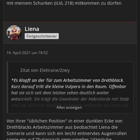
mit meinem Schurken (iLVL 218) mitkommen zu dürfen
Liena
Fortgeschrittener
16. April 2021 um 18:52
Zitat von Eletirane/Zoey
*Es klopft an der Tür zum Arbeitszimmer von Drethblack.
Kurz darauf tritt die kleine Vulpera in den Raum. Offenbar
hat sie sich seit dem letzten sehen deutlich weiter
entwickelt. Sie trägt die Gewänder der Nekrolords mit Stolz
und hat auch ein deutlich sichereres auftreten als noch vor
Alles anzeigen
einiger Zeit. Sie Räuspert sich einmal, und spricht mit der
bekannten tiefen Stimme.*
Von ihrer "üblichen Position" in einer dunklen Ecke von
Drethblacks Arbeitszimmer aus beobachtet Liena die
𝒢𝓊𝓉𝑒𝓃 𝒯𝒶𝑔 𝐻𝑒𝓇𝓇 𝒟𝓇𝑒𝓉𝒽𝒷𝓁𝒶𝒸𝓀. 𝐼𝒸𝒽 𝒽𝒶𝒷𝑒 𝑔𝑒𝒽ö𝓇𝓉 𝒾𝒸𝒽 𝓈𝑜𝓁𝓁 𝒷𝑒𝒾 𝐼𝒽𝓃𝑒𝓃
Szenerie und kann sich ein leicht entnervtes Augenrollen
𝒱𝑜𝓇𝓈𝓉𝑒𝓁𝓁𝒾𝑔 𝓌𝑒𝓇𝒹𝑒𝓃, 𝒹𝒶 𝒾𝒸𝒽 𝒹𝒾𝑒 𝒲𝑒𝓁𝓉 𝓋𝑜𝓇 𝑔𝓇öß𝑒𝓇𝑒𝓃 𝒢𝑒𝒻𝒶𝒽𝓇𝑒𝓃
sowie ein auf Thalassisch gemurmeltes "dämliche