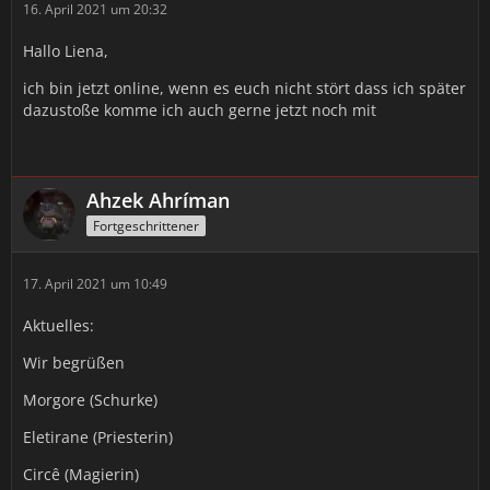
16. April 2021 um 20:32
*Sie salutiert daraufhin und steht still. Wartend auf eine
Antwort. Ihre Atmung ist aber deutlich erhöht. Ist es
Hallo Liena,
Nervosität? Oder doch etwas anderes? Vielleicht der
Wahnsinn der in Ihr Schlummert?*
ich bin jetzt online, wenn es euch nicht stört dass ich später
dazustoße komme ich auch gerne jetzt noch mit
(ooc: Wie gewünscht, eine vollwertige RP-Bewerbung. <3)
Ahzek Ahríman
Fortgeschrittener
17. April 2021 um 10:49
Aktuelles:
Wir begrüßen
Morgore (Schurke)
Eletirane (Priesterin)
Circê (Magierin)