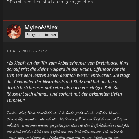
DDs mit sec Heal sind auch gern gesehen.
Mylenè/Alex
Fortgeschrittener
10. April 2021 um 23:54
*Es klopft an der Tür zum Arbeitszimmer von Drethblack. Kurz
darauf tritt die kleine Vulpera in den Raum. Offenbar hat sie
sich seit dem letzten sehen deutlich weiter entwickelt. Sie trägt
die Gewänder der Nekrolords mit Stolz und hat auch ein
deutlich sichereres auftreten als noch vor einiger Zeit. Sie
Räuspert sich einmal, und spricht mit der bekannten tiefen
Stimme.*
𝒢𝓊𝓉𝑒𝓃 𝒯𝒶𝑔 𝐻𝑒𝓇𝓇 𝒟𝓇𝑒𝓉𝒽𝒷𝓁𝒶𝒸𝓀. 𝐼𝒸𝒽 𝒽𝒶𝒷𝑒 𝑔𝑒𝒽ö𝓇𝓉 𝒾𝒸𝒽 𝓈𝑜𝓁𝓁 𝒷𝑒𝒾 𝐼𝒽𝓃𝑒𝓃
𝒱𝑜𝓇𝓈𝓉𝑒𝓁𝓁𝒾𝑔 𝓌𝑒𝓇𝒹𝑒𝓃, 𝒹𝒶 𝒾𝒸𝒽 𝒹𝒾𝑒 𝒲𝑒𝓁𝓉 𝓋𝑜𝓇 𝑔𝓇öß𝑒𝓇𝑒𝓃 𝒢𝑒𝒻𝒶𝒽𝓇𝑒𝓃 𝓈𝒸𝒽ü𝓉𝓏𝑒𝓃
𝓂ö𝒸𝒽𝓉𝑒, 𝓊𝓃𝒹 𝓂𝒾𝓇 𝓌𝓊𝓇𝒹𝑒 𝓏𝓊𝑔𝑒𝓉𝓇𝒶𝑔𝑒𝓃 𝒹𝒶𝓈 𝓈𝒾𝑒 𝒹𝑒𝓇 𝐵𝑒𝒻𝑒𝒽𝓁𝓈𝒽𝒶𝒷𝑒𝓇 𝓈𝒾𝓃𝒹 𝒻ü𝓇
𝒹𝒾𝑒 𝐸𝒾𝓃𝒽𝑒𝒾𝓉 𝒹𝑒𝓇 𝒽ö𝒽𝑒𝓇𝑒𝓃 𝑔𝑒𝒻𝒶𝒽𝓇𝑒𝓃 𝒹𝑒𝓇 𝒮𝒸𝒽𝒶𝓉𝓉𝑒𝓃𝓁𝒶𝓃𝒹𝑒. 𝐼𝒸𝒽 𝓂ö𝒸𝒽𝓉𝑒
𝑔𝑒𝓇𝓃𝑒 𝓂𝑒𝒾𝓃𝑒 𝑀𝒶𝑔𝒾𝑒 𝒹𝑒𝓇 𝒮𝒸𝒽𝒶𝓉𝓉𝑒𝓃 𝓊𝓃𝒹 𝑒𝒾𝓃 𝓌𝑒𝓃𝒾𝑔 𝒲𝒶𝒽𝓃𝓈𝒾𝓃𝓃 𝓏𝓊𝓇