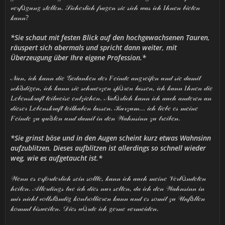
𝓋𝑒𝓇𝒻ü𝑔𝓊𝓃𝑔 𝓈𝓉𝑒𝓁𝓁𝑒𝓃. 𝒮𝒾𝒸𝒽𝑒𝓇𝓁𝒾𝒸𝒽 𝒻𝓇𝒶𝑔𝑒𝓃 𝓈𝒾𝑒 𝓈𝒾𝒸𝒽 𝓌𝒶𝓈 𝒾𝒸𝒽 𝐼𝒽𝓃𝑒𝓃 𝒷𝒾𝑒𝓉𝑒𝓃
𝓀𝒶𝓃𝓃?
*Sie schaut mit festen Blick auf den hochgewachsenen Tauren,
räuspert sich abermals und spricht dann weiter, mit
Überzeugung über Ihre eigene Profession.*
𝒩𝓊𝓃, 𝒾𝒸𝒽 𝓀𝒶𝓃𝓃 𝒹𝒾𝑒 𝒢𝑒𝒹𝒶𝓃𝓀𝑒𝓃 𝒹𝑒𝓇 𝐹𝑒𝒾𝓃𝒹𝑒 𝒶𝓃𝑔𝓇𝑒𝒾𝒻𝑒𝓃 𝓊𝓃𝒹 𝓈𝒾𝑒 𝒹𝒶𝓂𝒾𝓉
𝓈𝒸𝒽ä𝒹𝒾𝑔𝑒𝓃, 𝒾𝒸𝒽 𝓀𝒶𝓃𝓃 𝓈𝒾𝑒 𝓈𝒸𝒽𝓂𝑒𝓇𝓏𝑒𝓃 𝓈𝓅ü𝓇𝑒𝓃 𝓁𝒶𝓈𝓈𝑒𝓃, 𝒾𝒸𝒽 𝓀𝒶𝓃𝓃 𝐼𝒽𝓃𝑒𝓃 𝒹𝒾𝑒
𝐿𝑒𝒷𝑒𝓃𝓈𝓀𝓇𝒶𝒻𝓉 𝓉𝑒𝒾𝓁𝓌𝑒𝒾𝓈𝑒 𝑒𝓃𝓉𝓏𝒾𝑒𝒽𝑒𝓃. 𝒩𝒶𝓉ü𝓇𝓁𝒾𝒸𝒽 𝓀𝒶𝓃𝓃 𝒾𝒸𝒽 𝒶𝓊𝒸𝒽 𝒶𝓃𝒹𝑒𝓇𝑒𝓃 𝒶𝓃
𝒹𝒾𝑒𝓈𝑒𝓇 𝐿𝑒𝒷𝑒𝓃𝓈𝓀𝓇𝒶𝒻𝓉 𝓉𝑒𝒾𝓁𝒽𝒶𝒷𝑒𝓃 𝓁𝒶𝓈𝓈𝑒𝓃. 𝒦𝓊𝓇𝓏𝓊𝓂... 𝒾𝒸𝒽 𝓁𝒾𝑒𝒷𝑒 𝑒𝓈 𝓂𝑒𝒾𝓃𝑒
𝐹𝑒𝒾𝓃𝒹𝑒 𝓏𝓊 𝓆𝓊ä𝓁𝑒𝓃 𝓊𝓃𝒹 𝒹𝒶𝓂𝒾𝓉 𝒾𝓃 𝒹𝑒𝓃 𝒲𝒶𝒽𝓃𝓈𝒾𝓃𝓃 𝓏𝓊 𝓉𝓇𝑒𝒾𝒷𝑒𝓃.
*Sie grinst böse und in den Augen scheint kurz etwas Wahnsinn
aufzublitzen. Dieses aufblitzen ist allerdings so schnell wieder
weg, wie es aufgetaucht ist.*
𝒲𝑒𝓃𝓃 𝑒𝓈 𝑒𝓇𝒻𝑜𝓇𝒹𝑒𝓇𝓁𝒾𝒸𝒽 𝓈𝑒𝒾𝓃 𝓈𝑜𝓁𝓁𝓉𝑒, 𝓀𝒶𝓃𝓃 𝒾𝒸𝒽 𝒶𝓊𝒸𝒽 𝓂𝑒𝒾𝓃𝑒 𝒱𝑒𝓇𝒷ü𝓃𝒹𝑒𝓉𝑒𝓃
𝒽𝑒𝒾𝓁𝑒𝓃. 𝒜𝓁𝓁𝑒𝓇𝒹𝒾𝓃𝑔𝓈 𝓉𝓊𝑒 𝒾𝒸𝒽 𝒹𝒾𝑒𝓈 𝓃𝓊𝓇 𝓈𝑒𝓁𝓉𝑒𝓃, 𝒹𝒶 𝒾𝒸𝒽 𝒹𝑒𝓃 𝒲𝒶𝒽𝓃𝓈𝒾𝓃𝓃 𝒾𝓃
𝓂𝒾𝓇 𝓃𝒾𝒸𝒽𝓉 𝓋𝑜𝓁𝓁𝓈𝓉ä𝓃𝒹𝒾𝑔 𝓀𝑜𝓃𝓉𝓇𝑜𝓁𝓁𝒾𝑒𝓇𝑒𝓃 𝓀𝒶𝓃𝓃 𝓊𝓃𝒹 𝑒𝓈 𝓈𝑜𝓂𝒾𝓉 𝓏𝓊 𝒰𝓃𝒻ä𝓁𝓁𝑒𝓃
𝓀𝑜𝓂𝓂𝓉 𝒷𝒾𝓈𝓌𝑒𝒾𝓁𝑒𝓃. 𝒟𝒾𝑒𝓈 𝓌ü𝓇𝒹𝑒 𝒾𝒸𝒽 𝑔𝑒𝓇𝓃𝑒 𝓋𝑒𝓇𝓂𝑒𝒾𝒹𝑒𝓃.