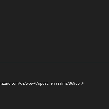
.blizzard.com/de/wow/t/updat…en-realms/36905