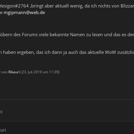
 Hesigon#2764 ,bringt aber aktuell wenig, da ich nichts von Blizza
re
mgipmann@web.de
bern des Forums viele bekannte Namen zu lesen und das es den m
n haben ergeben, das ich dann ja auch das aktuelle WoW zusätzlic
D
zt von
Rikauri
(
23. Juli 2019 um 11:39
)
49
auri