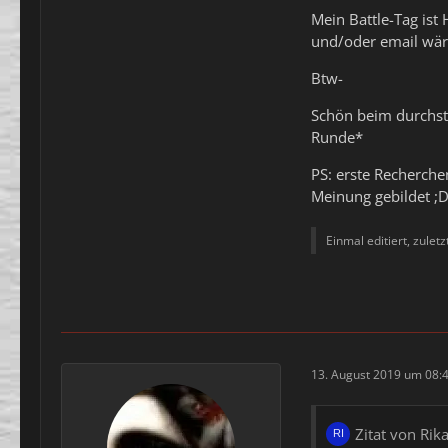
Mein Battle-Tag ist
und/oder email wä
Btw-
Schön beim durchstö
Runde*
PS: erste Recherche
Meinung gebildet ;
Einmal editiert, zulet
13. August 2019 um 08:
Zitat von Rik