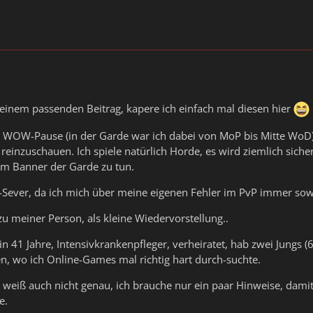
einem passenden Beitrag, kapere ich einfach mal diesen hier
 WOW-Pause (in der Garde war ich dabei von MoP bis Mitte WoD) ha
einzuschauen. Ich spiele natürlich Horde, es wird ziemlich siche
em Banner der Garde zu tun.
E-Sever, da ich mich über meine eigenen Fehler im PvP immer sowa
zu meiner Person, als kleine Wiedervorstellung..
in 41 Jahre, Intensivkrankenpfleger, verheiratet, hab zwei Jungs (
n, wo ich Online-Games mal richtig hart durch-suchte.
ich weiß auch nicht genau, ich brauche nur ein paar Hinweise, dam
e.