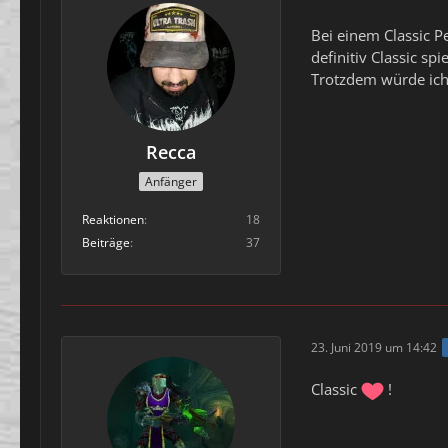
Bei einem Classic P
definitiv Classic s
Trotzdem würde ich 
Recca
Anfänger
Reaktionen
18
Beiträge
37
23. Juni 2019 um 14:42
Classic
!