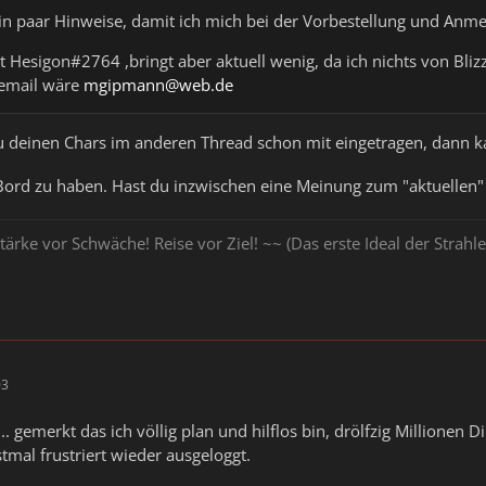
in paar Hinweise, damit ich mich bei der Vorbestellung und Anmel
st Hesigon#2764 ,bringt aber aktuell wenig, da ich nichts von Bliz
 email wäre
mgipmann@web.de
u deinen Chars im anderen Thread schon mit eingetragen, dann ka
 Bord zu haben. Hast du inzwischen eine Meinung zum "aktuelle
tärke vor Schwäche! Reise vor Ziel! ~~ (Das erste Ideal der Stra
03
.. gemerkt das ich völlig plan und hilflos bin, drölfzig Millionen 
tmal frustriert wieder ausgeloggt.