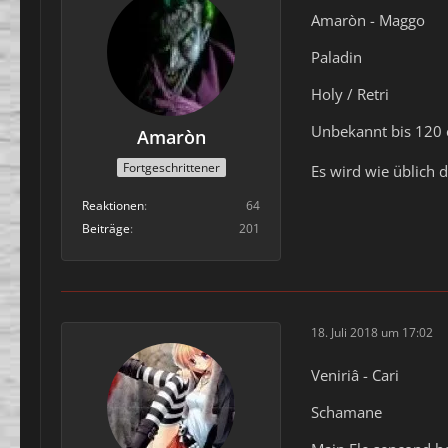
Amaròn - Maggo
Paladin
Holy / Retri
Unbekannt bis 120 e
Amaròn
Fortgeschrittener
Es wird wie üblich 
Reaktionen
64
Beiträge
201
18. Juli 2018 um 17:02
Veniriâ - Cari
Schamane