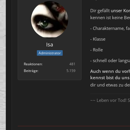
Dir gefällt
unser Ko
kennen ist keine B
- Charaktername, fa
- Klasse
Isa
- Rolle
Administrator
- schnell oder lang
Reaktionen
481
Beiträge
5.159
Auch wenn du vorhe
kennst bist du un
dir und etwas zu de
~~ Leben vor Tod! S