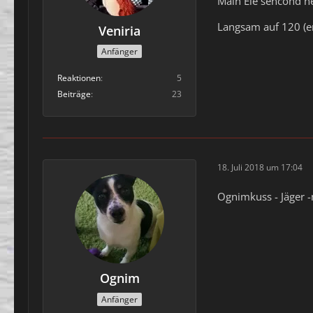
Main Ele sencond h
Langsam auf 120 (er
Veniria
Anfänger
Reaktionen
5
Beiträge
23
18. Juli 2018 um 17:04
Ognimkuss - Jäger 
Ognim
Anfänger