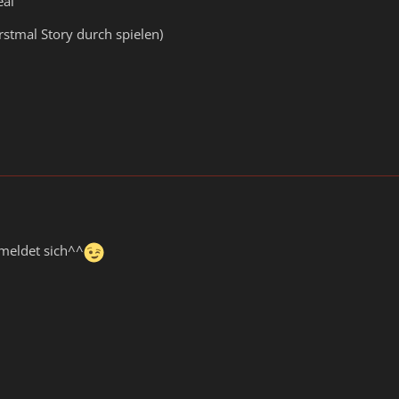
eal
stmal Story durch spielen)
-meldet sich^^