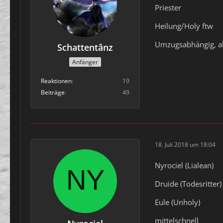
Priester
Heilung/Holy ftw
Umzugsabhängig, a
Schattentânz
Anfänger
Reaktionen
19
Beiträge
49
18. Juli 2018 um 18:04
Nyrociel (Lialean)
Druide (Todesritter)
Eule (Unholy)
mittelschnell