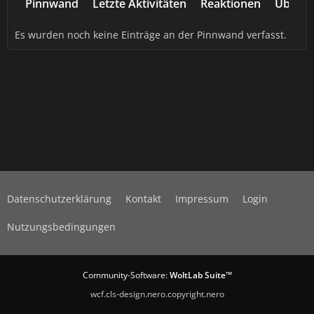
Pinnwand
Letzte Aktivitäten
Reaktionen
Über m
Es wurden noch keine Einträge an der Pinnwand verfasst.
Datenschutzerklärung
Kontakt
Impressum
Login
Nutzungsbedingungen
Community-Software:
WoltLab Suite™
wcf.cls-design.nero.copyright.nero