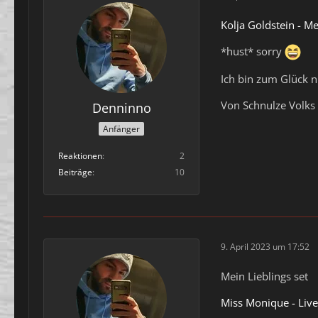
Kolja Goldstein - Me
*hust* sorry
Ich bin zum Glück n
Von Schnulze Volks
Denninno
Anfänger
Reaktionen
2
Beiträge
10
9. April 2023 um 17:52
Mein Lieblings set
Miss Monique - Liv