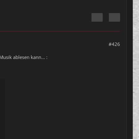
#426
usik ablesen kann... :