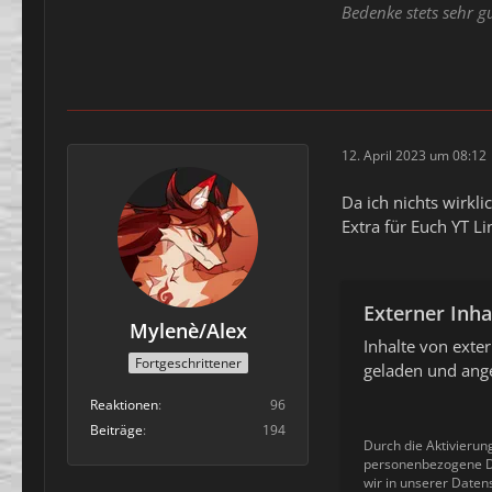
Bedenke stets sehr g
12. April 2023 um 08:12
Da ich nichts wirkl
Extra für Euch YT 
Externer Inha
Mylenè/Alex
Inhalte von ext
Fortgeschrittener
geladen und ange
Reaktionen
96
Beiträge
194
Durch die Aktivierun
personenbezogene Da
wir in unserer Daten