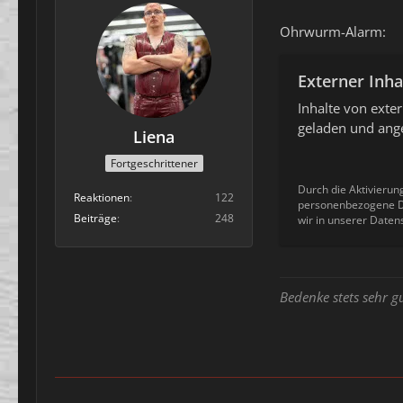
Ohrwurm-Alarm:
Externer Inha
Inhalte von ext
geladen und ange
Liena
Fortgeschrittener
Durch die Aktivierun
Reaktionen
122
personenbezogene Da
Beiträge
248
wir in unserer Daten
Bedenke stets sehr g