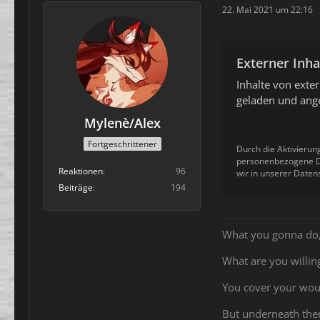
22. Mai 2021 um 22:16
Externer Inha
Inhalte von ext
geladen und ange
Mylenè/Alex
Fortgeschrittener
Durch die Aktivierun
personenbezogene Da
Reaktionen
96
wir in unserer Daten
Beiträge
194
What you gonna do
What are you willing
You cover your wo
But underneath th