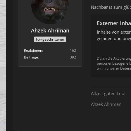
Nachbar is zum glüc
Externer Inha
Ahzek Ahríman
Inhalte von ext
geladen und ange
Fortgeschrittener
Reaktionen
162
Beiträge
392
Durch die Aktivierun
personenbezogene Da
wir in unserer Daten
Allzeit guten Loot
Ahzek Ahríman