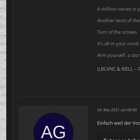
A million voices in
Another twist of the
Turn of the screws
It's all in your mind
Arm yourself, a sto
(
LBLVNC & RIELL – 
24. Mai 2021 um 00:40
Einfach weil der Vo