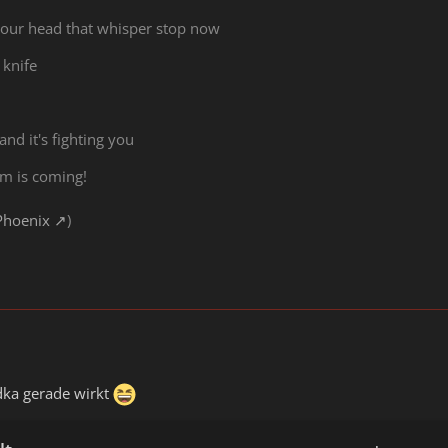
 your head that whisper stop now
 knife
 and it's fighting you
rm is coming!
Phoenix
)
dka gerade wirkt