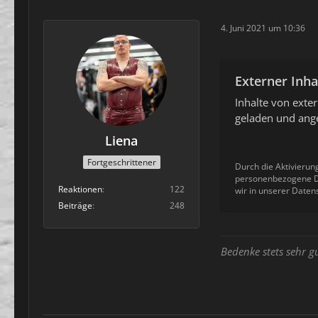
4. Juni 2021 um 10:36
Externer Inha
Inhalte von ext
geladen und ange
Liena
Fortgeschrittener
Durch die Aktivierun
personenbezogene Da
Reaktionen
122
wir in unserer Daten
Beiträge
248
Bedenke stets sehr g