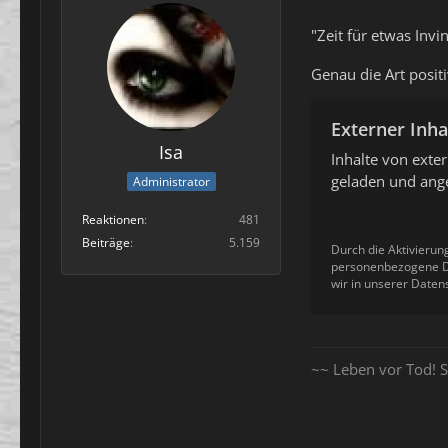
"Zeit für etwas In
Genau die Art posit
Externer Inha
Isa
Inhalte von ext
geladen und ange
Administrator
Reaktionen
481
Beiträge
5.159
Durch die Aktivierun
personenbezogene Da
wir in unserer Daten
~~ Leben vor Tod! S