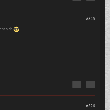
#325
eht sich
#326