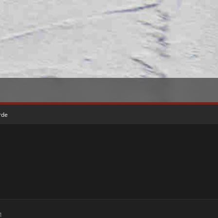
rde
1