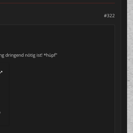
#322
g dringend nötig ist! *hüpf"
n