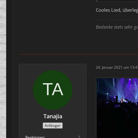
Cooles Lied, überl
Bedenke stets sehr g
24. Januar 2021 um 13:4
Tanajia
Anfänger
Reaktionen
2