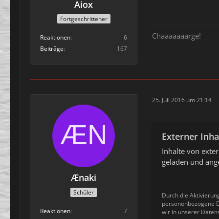
Aiox
Fortgeschrittener
Chaaaaaaarge!
Reaktionen
6
Beiträge
167
25. Juli 2016 um 21:14
Externer Inha
Inhalte von ext
geladen und ange
Ænaki
Schüler
Durch die Aktivierun
personenbezogene Da
Reaktionen
7
wir in unserer Daten