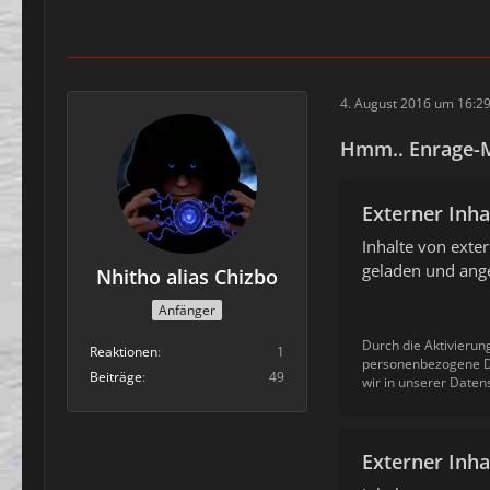
4. August 2016 um 16:2
Hmm.. Enrage-
Externer Inha
Inhalte von ext
geladen und ange
Nhitho alias Chizbo
Anfänger
Durch die Aktivierun
Reaktionen
1
personenbezogene Da
Beiträge
49
wir in unserer Daten
Externer Inha