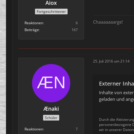
Aiox
Fortgeschrittener
Chaaaaaaarge!
Reaktionen
6
Beiträge
167
25. Juli 2016 um 21:14
Externer Inha
Inhalte von ext
geladen und ange
Ænaki
Schüler
Durch die Aktivierun
personenbezogene Da
Reaktionen
7
wir in unserer Daten