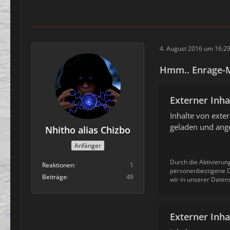
4. August 2016 um 16:2
Hmm.. Enrage-
Externer Inha
Inhalte von ext
geladen und ange
Nhitho alias Chizbo
Anfänger
Durch die Aktivierun
Reaktionen
1
personenbezogene Da
Beiträge
49
wir in unserer Daten
Externer Inha