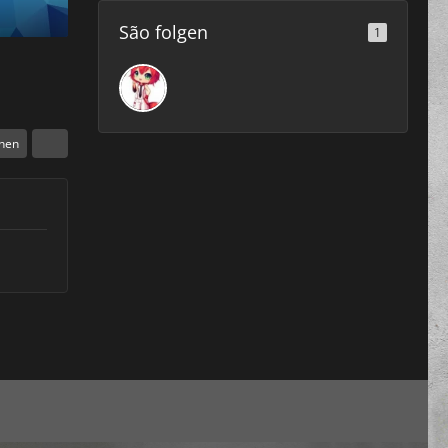
São folgen
1
chen