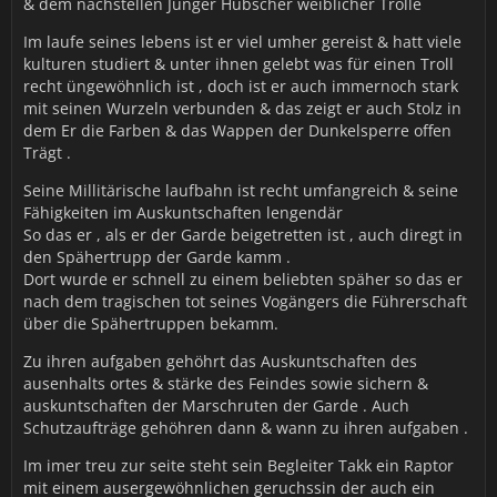
& dem nachstellen Junger Hübscher weiblicher Trolle
Im laufe seines lebens ist er viel umher gereist & hatt viele
kulturen studiert & unter ihnen gelebt was für einen Troll
recht üngewöhnlich ist , doch ist er auch immernoch stark
mit seinen Wurzeln verbunden & das zeigt er auch Stolz in
dem Er die Farben & das Wappen der Dunkelsperre offen
Trägt .
Seine Millitärische laufbahn ist recht umfangreich & seine
Fähigkeiten im Auskuntschaften lengendär
So das er , als er der Garde beigetretten ist , auch diregt in
den Spähertrupp der Garde kamm .
Dort wurde er schnell zu einem beliebten späher so das er
nach dem tragischen tot seines Vogängers die Führerschaft
über die Spähertruppen bekamm.
Zu ihren aufgaben gehöhrt das Auskuntschaften des
ausenhalts ortes & stärke des Feindes sowie sichern &
auskuntschaften der Marschruten der Garde . Auch
Schutzaufträge gehöhren dann & wann zu ihren aufgaben .
Im imer treu zur seite steht sein Begleiter Takk ein Raptor
mit einem ausergewöhnlichen geruchssin der auch ein