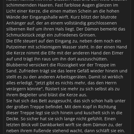
schimmernden Haaren. Fast farblose Augen glänzen im
Licht einer Kerze, die einen matten Schein an die hohen
Wände der Eingangshalle wirft. Kurz blitzt der blutrote
Anhänger auf, der an einem vollständig geschlossenen
silbernen Reif um ihren Hals liegt. Der Dämon bemerkt das
Schmuckstück zeigt ein zufriedenes Grinsen.
Die Elfe steuert auf den Eingang zu, neben dem noch ein
Putzeimer mit schleimigem Wasser steht. In der einen Hand
die Kerze nimmt die Elfe mit der anderen Hand den Eimer
auf und trägt ihn raus um ihn dort auszuschütten.
Blubbernd versickert die Flüssigkeit vor der Treppe im
Sand. Zufrieden trägt sie das leere Gefäß wieder hinein und
stellt es zu den anderen Arbeitsgeräten. Damit ist wirklich
alles erledigt. "Jetzt gibt es nichts mehr, das den Herrn
verärgern könnte", flüstert sie mehr zu sich selbst als zu
ihrem Begleiter und bläst die Kerze aus.
Sie hat sich das Bett ausgesucht, das sich schon halb unter
der großen Treppe befindet. Mit dem Kopf in Richtung
dieser Treppe legt sie sich hinein und kuschelt sich in die
Decke. So sicher hat sie sich lange nicht gefühlt. Einen
letzten Blick voll Dankbarkeit wirft sie dem Dämon zu, der
neben ihrem Fußende stehend wacht, dann schläft sie ein.