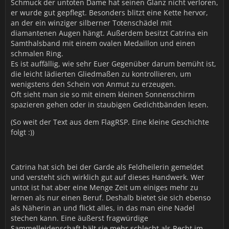
Schmuck der untoten Dame hat seinen Glanz nicht verloren,
er wurde gut gepflegt. Besonders blitzt eine Kette hervor,
an der ein winziger silberner Totenschädel mit
diamantenen Augen hängt. Außerdem besitzt Catrina ein
Samthalsband mit einem ovalen Medaillon und einen
schmalen Ring.
Es ist auffällig, wie sehr Euer Gegenüber darum bemüht ist,
die leicht lädierten Gliedmaßen zu kontrollieren, um
wenigstens den Schein von Anmut zu erzeugen.
Oft sieht man sie so mit einem kleinen Sonnenschirm
spazieren gehen oder in staubigen Gedichtbänden lesen.
(So weit der Text aus dem FlagRSP. Eine kleine Geschichte
folgt :))
Catrina hat sich bei der Garde als Feldheilerin gemeldet
und versteht sich wirklich gut auf dieses Handwerk. Wer
untot ist hat aber eine Menge Zeit um einiges mehr zu
lernen als nur einen Beruf. Deshalb bietet sie sich ebenso
als Näherin an und flickt alles, in das man eine Nadel
stechen kann. Eine äußerst fragwürdige
Sammelleidenschaft hält sie mehr schlecht als Recht im