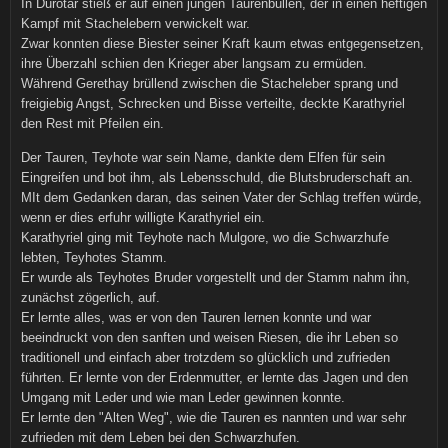
In Durotar stieß er auf einen jungen Taurenbullen, der in einen heftigen
Kampf mit Stachelebern verwickelt war.
Zwar konnten diese Biester seiner Kraft kaum etwas entgegensetzen,
ihre Überzahl schien den Krieger aber langsam zu ermüden.
Während Gerethay brüllend zwischen die Stacheleber sprang und
freigiebig Angst, Schrecken und Bisse verteilte, deckte Karathyriel
den Rest mit Pfeilen ein.
Der Tauren, Teyhote war sein Name, dankte dem Elfen für sein
Eingreifen und bot ihm, als Lebensschuld, die Blutsbruderschaft an.
MIt dem Gedanken daran, das seinen Vater der Schlag treffen würde,
wenn er dies erfuhr willigte Karathyriel ein.
Karathyriel ging mit Teyhote nach Mulgore, wo die Schwarzhufe
lebten, Teyhotes Stamm.
Er wurde als Teyhotes Bruder vorgestellt und der Stamm nahm ihn,
zunächst zögerlich, auf.
Er lernte alles, was er von den Tauren lernen konnte und war
beeindruckt von den sanften und weisen Riesen, die ihr Leben so
traditionell und einfach aber trotzdem so glücklich und zufrieden
führten. Er lernte von der Erdenmutter, er lernte das Jagen und den
Umgang mit Leder und wie man Leder gewinnen konnte.
Er lernte den "Alten Weg", wie die Tauren es nannten und war sehr
zufrieden mit dem Leben bei den Schwarzhufen.