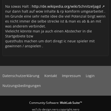
Na sowas Halt :
http://de.wikipedia.org/wiki/Schnitzeljagd
nur dann halt auf wow inhalte & rp komform umgearbeitet .
Im Grunde eine sehr nette idee die viel Potenzial birgt wenn
es nicht immer die selbe strecke ist & man es ab & an mit
was anderem verbindet.
Vieleicht könnte man ja auch einen Abstecher in die
Startgebiete bzw
questhubs machen um dort diregt ic neue spieler mit
gewinnen / anspielen .
Datenschutzerklärung
Kontakt
Impressum
Login
Nutzungsbedingungen
Community-Software:
WoltLab Suite™
wcf.cls-design.nero.copyright.nero