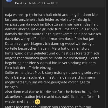
Bredrax
6. Mai 2013 um 18:50
naja wenns rp technisch halt nicht anders geht dann klar
last uns umziehen , hab leider zu viel story mässig ic
verpasst um da noch im Bilde zu sein nur waren das halt
damals überhaupt die gründe fürs umziehen , als ic hjan
damals die idee nante für rp quest kamm halt jans wunsch
dazu das wir rp öffentlicher machen darauf hin hat jan
Dalaran vorgeschlagen , ich dann og wobei wir besagte
vorteile besprochen haben . Mara hat uns nen story
hintergund dafür geliefert und du hast das lore technisch
abgesegnet dannach gabs ne inofiziele vorstellung + erste
begehung der idee & darauf hin in verbindung mit dem
Foto halt der offiziele einzug .
Sollte es halt jetzt Plot & story mässig notwendig sein , was
du ja bereits geschrieben hast , na dann werd ich mein
möglichstes tun um weitere geeignete vorschläge zu
bringen .
Also dann mal danke für die ausfürliche beleuchtung der
aktuellen situation jetzt macht das natürlich auch für mich
wieder mehr sinn
Maras idee mit den Ruinnen von Lorderon gefällt mir