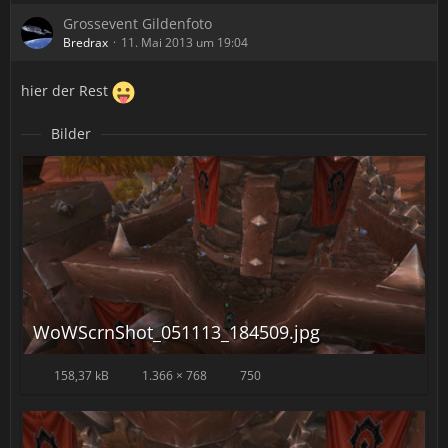
Grossevent Gildenfoto
Bredrax
11. Mai 2013 um 19:04
hier der Rest
Bilder
WoWScrnShot_051113_184509.jpg
158,37 kB
1.366 × 768
750