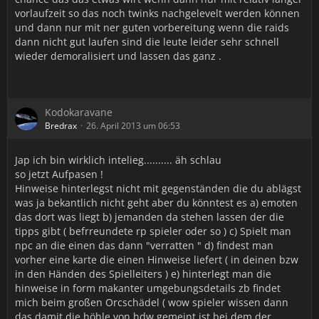
vorlaufzeit so das noch twinks nachgelevelt werden können
und dann nur mit ner guten vorbereitung wenn die raids
dann nicht gut laufen sind die leute leider sehr schnell
wieder demoralisiert und lassen das ganz .
Kodokaravane
Bredrax
26. April 2013 um 06:53
Jap ich bin wirklich intelieg.......... äh schlau
so jetzt Aufpasen !
Hinweise hinterlegst nicht mit gegenständen die du ablägst
was ja bekantlich nicht geht aber du könntest es a) emoten
das dort was liegt b) jemanden da stehen lassen der die
tipps gibt ( befrreundete rp spieler oder so ) c) Spielt man
npc an die einen das dann "verratten " d) findest man
vorher eine karte die einen Hinweise liefert ( in deinen bzw
in den Händen des Spielleiters ) e) hinterlegt man die
hinweise in form makanter umgebungsdetails zb findet
mich beim großen Orcschädel ( wow spieler wissen dann
das damit die höhle von hdw gemeint ist bei dem der