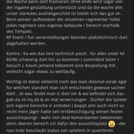
die Wache kann dort trainieren ohne ende wird sogar von
der ingame gestalltung unterstützt und da die wache atm
unser stärkstes aushängeschild ist bietet sich das gut an .
Beim wieder aufbeleben der einzelnen regimenter hätte
jedes regiment sein eigenes Gebäude / bereich inerhalb
des Tempels .
RP Event / fun veranstalltungen könnten platztechnisch dort
abgehalten werden .
Kontra : Ka wie das lore technisch passt , für alles unter lvl
85/86 schwierig dort hin zu kommen ( zumindest beim 1
besuch ), Kaum jemand bekommt eine Bespielung mit ,
vieleicht sogar etwas zu weitläufig .
Wichtig ist dabei vieleicht noch das man diesmal vorab egal
für welchen standort man sich entscheidet gewisse sachen
klärt . zb was findet man ic dort vor & wo befindet sich das .
gab da im hq ab & an mal verwirrungen . Dürfen die Spieler
sich eigene bereiche ic ermoten ( klappt atm auch nicht so
recht mein jäger hatte seit erstbesichtigung seinen festen
aussichtspungt - wahr nen deal komandanten bekommen
denn oberen bereich ich dafür den aussichtsplatz
- der
nun trotz beurlaubt status von spielern in quartieren