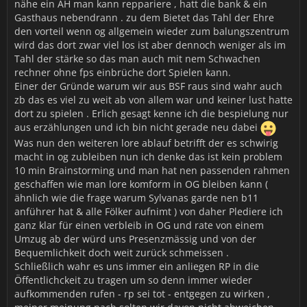
nähe ein AH man kann reppariere , hatt die bank & ein
Gasthaus nebendrann . zu dem Bietet das Tahl der Ehre
den vorteil wenn og allgemein wieder zum balungszentrum
wird das dort zwar viel los ist aber dennoch weniger als im
Tahl der stärke so das man auch mit nem Schwachen
rechner ohne fps einbrüche dort Spielen kann.
Einer der Gründe warum wir aus BSF raus sind wahr auch
zb das es viel zu weit ab von allem war und keiner lust hatte
dort zu spielen . Erlich gesagt kenne ich die bespielung nur
aus erzählungen und ich bin nicht gerade neu dabei
Was nun den weiteren lore ablauf betrifft der es schwirig
macht in og zubleiben nun ich denke das ist kein problem
10 min Brainstorming und man hat nen passenden rahmen
geschaffen wie man lore komform in OG bleiben kann (
ähnlich wie die frage warum Sylvanas garde nen b11
anführer hat & alle Fölker aufnimt ) von daher Plediere ich
ganz klar für einen verbleib in OG und rate von einem
Umzug ab der würd uns Presenzmässig und von der
Bequemlichkeit doch weit zurück schmeissen .
Schließlich wahr es uns immer ein anliegen RP in die
Öffentlichckeit zu tragen um so denn immer wieder
aufkommenden rufen - rp sei tot - entgegen zu wirken ,