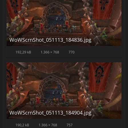
WoWScrnShot_051113_184836.jpg
192,29 kB
1.366 × 768
770
WoWScrnShot_051113_184904.jpg
190,2 kB
1.366 × 768
757