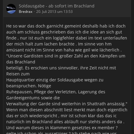
Soldausgabe - ab sofort im Brachland
Bredrax
20. Juli 2013 um 13:53
He so war das doch garnicht gemeint deshalb hab ich doch
auch am schluss geschrieben das ich die idee an sich gut
finde , nur ist euch ein logigfehler dabei im text unterlaufen
der mich halt zum lachen brachte . Im sinne von hm
amüsant nicht im Sinne von haha wie geil wie lächerlich .
"Unsere Gardisten sind in großer Zahl an den Kämpfen um
das Brachland
beteiligt. Es erschien uns sinnvoller, ihre Zeit nicht mit
Reisen zum
Hauptquartier einzig der Soldausgabe wegen zu
beanspruchen. Nötige
Ruhepausen, Pflege der Verletzten, Lagerung des
Gardeeigentums sowie die
Verwaltung der Garde sind weiterhin in Shattrath ansässig."
Wenn man diesen abschnitt liest merkt man doch eigentlich
das er sich wiederspricht , mir ist schon klar das das ic
natürlich im Brachland alles abläuft nur stehts anders da .
Und warum dieses in klammern gesetztes ex member ?
gelte ich schon als aussetziger ? Ich stehe nach wie vor