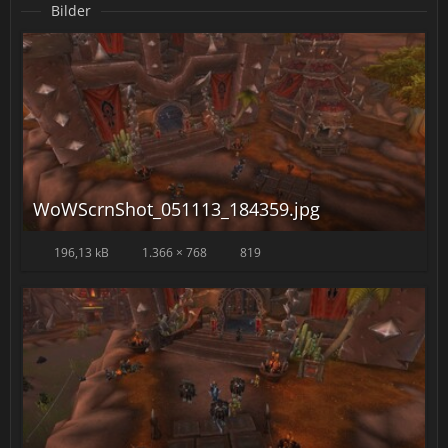
Bilder
WoWScrnShot_051113_184359.jpg
196,13 kB
1.366 × 768
819