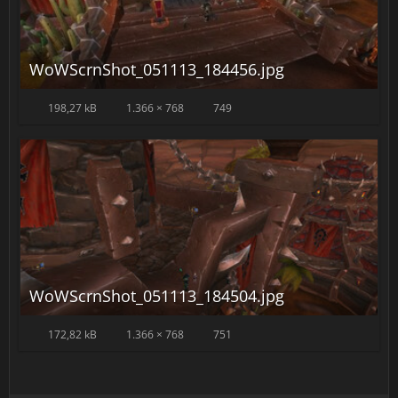
WoWScrnShot_051113_184456.jpg
198,27 kB
1.366 × 768
749
WoWScrnShot_051113_184504.jpg
172,82 kB
1.366 × 768
751