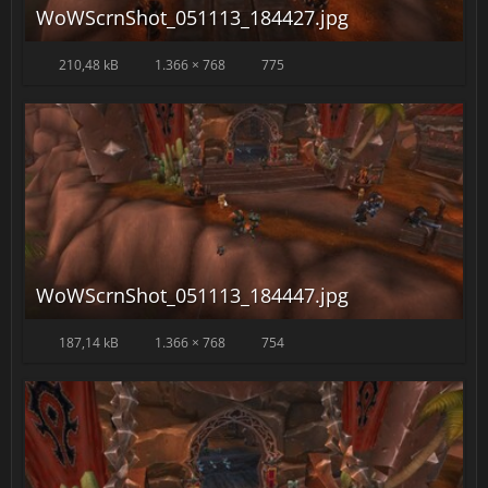
WoWScrnShot_051113_184427.jpg
210,48 kB
1.366 × 768
775
WoWScrnShot_051113_184447.jpg
187,14 kB
1.366 × 768
754