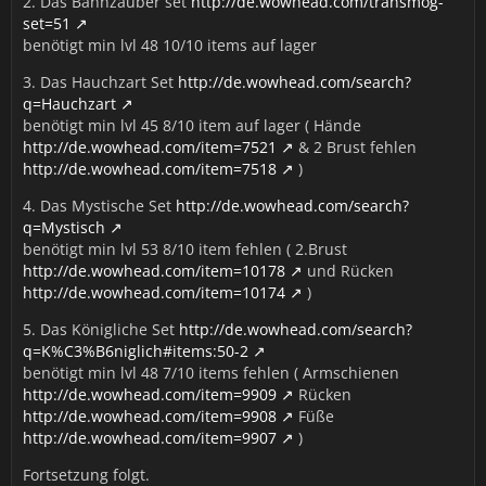
2. Das Bannzauber set
http://de.wowhead.com/transmog-
set=51
benötigt min lvl 48 10/10 items auf lager
3. Das Hauchzart Set
http://de.wowhead.com/search?
q=Hauchzart
benötigt min lvl 45 8/10 item auf lager ( Hände
http://de.wowhead.com/item=7521
& 2 Brust fehlen
http://de.wowhead.com/item=7518
)
4. Das Mystische Set
http://de.wowhead.com/search?
q=Mystisch
benötigt min lvl 53 8/10 item fehlen ( 2.Brust
http://de.wowhead.com/item=10178
und Rücken
http://de.wowhead.com/item=10174
)
5. Das Königliche Set
http://de.wowhead.com/search?
q=K%C3%B6niglich#items:50-2
benötigt min lvl 48 7/10 items fehlen ( Armschienen
http://de.wowhead.com/item=9909
Rücken
http://de.wowhead.com/item=9908
Füße
http://de.wowhead.com/item=9907
)
Fortsetzung folgt.