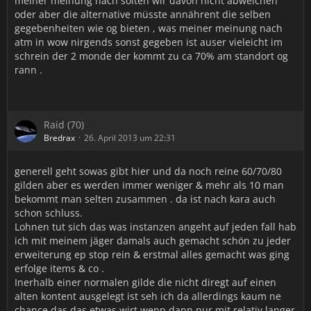
meiner meinung nach solten wir davon nicht abweichen
oder aber die alternative müsste annährent die selben
gegebenheiten wie og bieten , was meiner meinung nach
atm in wow nirgends sonst gegeben ist auser vieleicht im
schrein der 2 monde der kommt zu ca 70% am standort og
rann .
Raid (70)
Bredrax
26. April 2013 um 22:31
generell geht sowas gibt hier und da noch reine 60/70/80
gilden aber es werden immer weniger & mehr als 10 man
bekommt man selten zusammen . da ist nach kara auch
schon schluss.
Lohnen tut sich das was instanzen angeht auf jeden fall hab
ich mit meinem jäger damals auch gemacht schön zu jeder
erweiterung ep stop rein & erstmal alles gemacht was ging
erfolge items & co .
Inerhalb einer normalen gilde die nicht diregt auf einen
alten kontent ausgelegt ist seh ich da allerdings kaum ne
chance das das etwas wirt wenn dann nur mit relativ langer