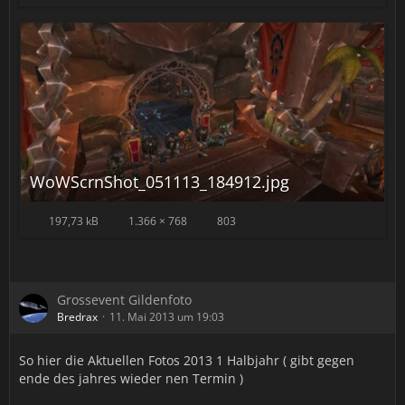
WoWScrnShot_051113_184912.jpg
197,73 kB
1.366 × 768
803
Grossevent Gildenfoto
Bredrax
11. Mai 2013 um 19:03
So hier die Aktuellen Fotos 2013 1 Halbjahr ( gibt gegen
ende des jahres wieder nen Termin )