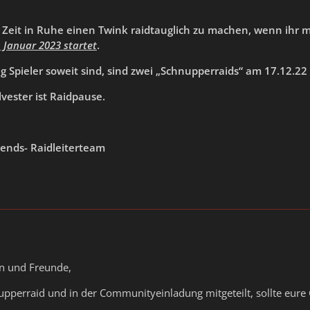
 Zeit in Ruhe einen Twink raidtauglich zu machen, wenn ihr 
 Januar 2023 startet
.
 Spieler soweit sind, sind zwei „Schnupperraids“ am 17.12.22
lvester ist Raidpause.
iends- Raidleiterteam
en und Freunde,
nupperraid und in der Communityeinladung mitgeteilt, sollte eur