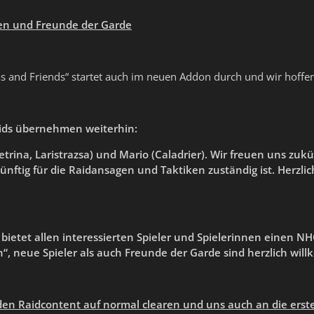
ten und
Freunde der Garde
s and Friends“ startet auch im neuen Addon durch und wir hoffen,
ids übernehmen weiterhin
:
etrina,
Laristra
zs
a
)
und Mario (Caladrier). Wir freuen uns zuk
ünftig für die Raidansagen und Taktiken zuständig ist.
Herzli
 bietet allen interessierten Spieler und Spielerinnen einen NHC
n“, neue Spieler
als auch
Freunde der Garde sind herzlich wil
den
Raidcontent auf norm
a
l clearen und
uns
auch an die ers