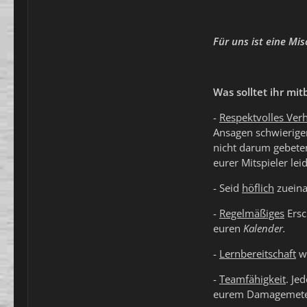
Für uns ist eine Mi
Was solltet ihr mit
-
R
espektvolles Ver
Ansagen schwierige
nicht darum gebeten
eurer Mitspieler le
- Seid
höflich
zueina
-
R
egelmäßiges
Ersc
euren
Kalender.
-
Lernbereitschaft
wa
-
Teamfähigkeit
. Je
eurem Damagemete