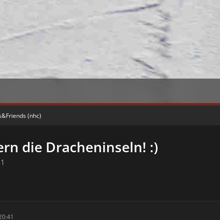
s&Friends (nhc)
rn die Dracheninseln! :)
41
20:41