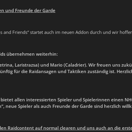
ten und
Freunde der Garde
s and Friends“ startet auch im neuen Addon durch und wir hoffen,
ids übernehmen weiterhin
:
etrina,
Laristra
zs
a
)
und Mario (Caladrier). Wir freuen uns zuk
ünftig für die Raidansagen und Taktiken zuständig ist.
Herzli
 bietet allen interessierten Spieler und Spielerinnen einen NHC
n“, neue Spieler
als auch
Freunde der Garde sind herzlich wil
den
Raidcontent auf norm
a
l clearen und
uns
auch an die ers