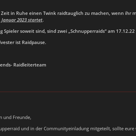
 Zeit in Ruhe einen Twink raidtauglich zu machen, wenn ihr 
 Januar 2023 startet
.
 Spieler soweit sind, sind zwei „Schnupperraids“ am 17.12.22
lvester ist Raidpause.
iends- Raidleiterteam
en und Freunde,
nupperraid und in der Communityeinladung mitgeteilt, sollte eur