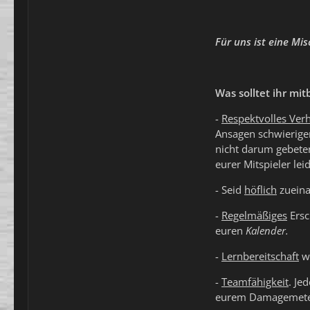
Für uns ist eine Mi
Was solltet ihr mit
-
R
espektvolles Ver
Ansagen schwierige
nicht darum gebeten
eurer Mitspieler le
- Seid
höflich
zueina
-
R
egelmäßiges
Ersc
euren
Kalender.
-
Lernbereitschaft
wa
-
Teamfähigkeit
. Je
eurem Damagemete