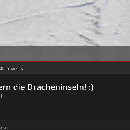
s&Friends (nhc)
rn die Dracheninseln! :)
41
20:41